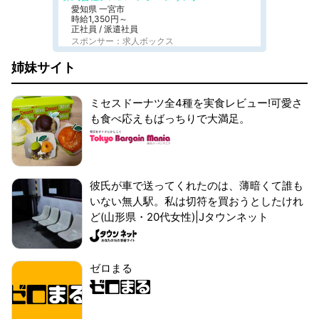
愛知県 一宮市
時給1,350円～
正社員 / 派遣社員
スポンサー：求人ボックス
姉妹サイト
ミセスドーナツ全4種を実食レビュー!可愛さ
も食べ応えもばっちりで大満足。
彼氏が車で送ってくれたのは、薄暗くて誰も
いない無人駅。私は切符を買おうとしたけれ
ど(山形県・20代女性)|Jタウンネット
ゼロまる