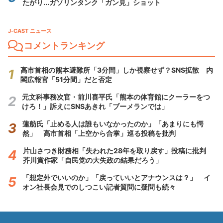
たがり...ガソリンタンク「ガン見」ショット
J-CAST ニュース
コメントランキング
高市首相の熊本避難所「3分間」しか視察せず？SNS拡散 内
閣広報官「51分間」だと否定
元文科事務次官・前川喜平氏「熊本の体育館にクーラーをつ
けろ！」訴えにSNSあきれ「ブーメランでは」
蓮舫氏「止める人は誰もいなかったのか」「あまりにも愕
然」 高市首相「上空から合掌」巡る投稿を批判
片山さつき財務相「失われた28年を取り戻す」投稿に批判
芥川賞作家「自民党の大失政の結果だろう」
「想定外でいいのか」「戻っていいとアナウンスは？」 イ
オン社長会見でのしつこい記者質問に疑問も続々