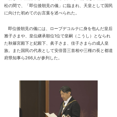
松の間で、「即位後朝見の儀」に臨まれ、天皇として国民
に向けた初めてのお言葉を述べられた。
即位後朝見の儀には、ローブデコルテに身を包んだ皇后
雅子さまや、皇位継承順位1位で皇嗣（こうし）となられ
た秋篠宮殿下と妃殿下、眞子さま、佳子さまらの成人皇
族。また国民の代表として安倍晋三首相や三権の長と都道
府県知事ら266人が参列した。