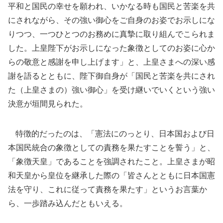
平和と国民の幸せを願われ、いかなる時も国民と苦楽を共
にされながら、その強い御心をご自身のお姿でお示しにな
りつつ、一つひとつのお務めに真摯に取り組んでこられま
した。上皇陛下がお示しになった象徴としてのお姿に心か
らの敬意と感謝を申し上げます」と、上皇さまへの深い感
謝を語るとともに、陛下御自身が「国民と苦楽を共にされ
た（上皇さまの）強い御心」を受け継いでいくという強い
決意が垣間見られた。
特徴的だったのは、「憲法にのっとり、日本国および日
本国民統合の象徴としての責務を果たすことを誓う」と、
「象徴天皇」であることを強調されたこと。上皇さまが昭
和天皇から皇位を継承した際の「皆さんとともに日本国憲
法を守り、これに従って責務を果たす」というお言葉か
ら、一歩踏み込んだともいえる。