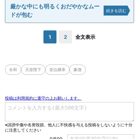
厳かな中にも明るくおだやかなムー
続きを読む
ドが包む
1
2
全文表示
令和
天皇陛下
皇位継承
象徴