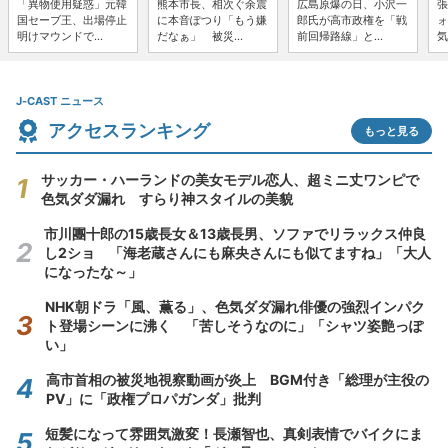
「異物使用疑惑」元韓
熊本市長、相次ぐ余震
広島原爆の日、小沢一
張
国セーブ王、出場停止
に本音ぽつり「もう嫌
郎氏が高市政権を「戦
ォ
明けマウンドで...
だなぁ」 被災...
前回帰路線」と...
気
J-CAST ニュース
アクセスランキング
もっと見る
サッカー・ハーランドの美女モデル恋人、超ミニ丈ワンピで
色気ダダ漏れ すらり神スタイルの美貌
市川團十郎の15歳長女＆13歳長男、ソファでリラックス仲良
し2ショ 「海老蔵さんにも麻央さんにも似てますね」「大人
になったな～」
NHK朝ドラ「風、薫る」、色気ダダ漏れ俳優の強烈インパク
ト登場シーンに沸く 「苦しそうなのに」「シャツ姿艶っぽ
い」
高市首相の被災地視察動画が炎上 BGM付き「総理が主役の
PV」に「政権プロパガンダ」批判
短髪になって雰囲気激変！長瀬智也、真剣表情でバイクにま