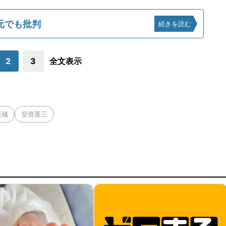
元でも批判
続きを読む
2
3
全文表示
阪城
安倍晋三