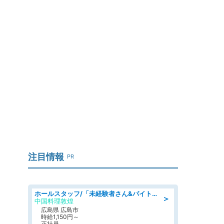
」
注目情報
PR
ホールスタッフ/「未経験者さん&バイトデビューも大歓迎」残業ほぼなし×1日3時間〜勤務OK!フォロー体制も充実/広島県/広島市南区
＞
中国料理敦煌
広島県 広島市
時給1,150円～
正社員