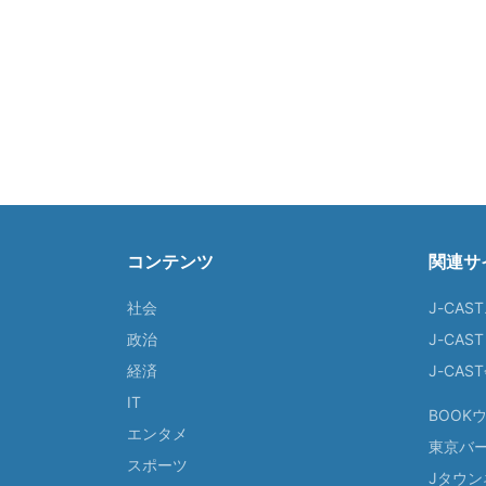
コンテンツ
関連サ
社会
J-CAS
政治
J-CAS
経済
J-CA
IT
BOOK
エンタメ
東京バ
スポーツ
Jタウン