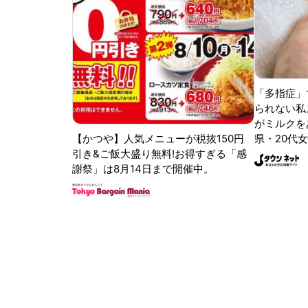
「多指症」
られない私
がミルクをあ
【かつや】人気メニューが税抜150円
県・20代女
引き&ご飯大盛り無料!お得すぎる「感
謝祭」は8月14日まで開催中。