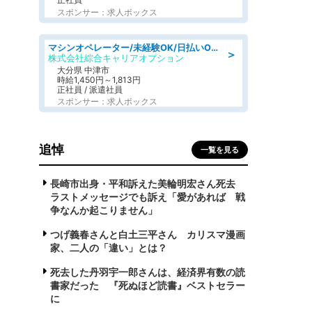
スポンサー：求人ボックス
マシンオペレーター/未経験OK/日払いOK/寮費無料/交替制/20・30・40代活躍中
＞
株式会社綜合キャリアオプション
大分県 中津市
時給1,450円～1,813円
正社員 / 派遣社員
スポンサー：求人ボックス
追悼
一覧を見る
長崎市出身・平和訴えた美輪明宏さん死去
ラストメッセージでも訴え「愛があれば 戦
争なんか起こりません」
つげ義春さんと白土三平さん カリスマ漫画
家、二人の「違い」とは？
死去した丹羽宇一郎さんは、経済界有数の読
書家だった 『死ぬほど読書』ベストセラー
に