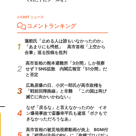
J-CAST ニュース
コメントランキング
蓮舫氏「止める人は誰もいなかったのか」
「あまりにも愕然」 高市首相「上空から
合掌」巡る投稿を批判
高市首相の熊本避難所「3分間」しか視察
せず？SNS拡散 内閣広報官「51分間」だ
と否定
広島原爆の日、小沢一郎氏が高市政権を
「戦前回帰路線」と非難 「この国は再び
滅亡に向かいかねない」
なぜ「戻るな」と言えなかったのか イオ
ン爆発事故で斎藤幸平氏も逡巡「ボクもで
きなかっただろうなあ」
高市首相の被災地視察動画が炎上 BGM付
き「総理が主役のPV」に「政権プロパガン