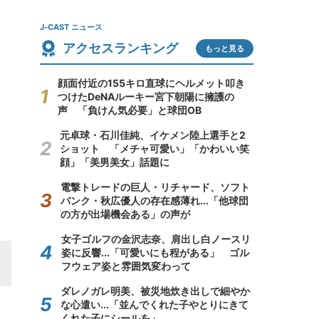
J-CAST ニュース
アクセスランキング
もっと見る
顔面付近の155キロ直球にヘルメット叩き
つけたDeNAルーキー宮下朝陽に擁護の
声 「負けん気必要」と球団OB
元卓球・石川佳純、イケメン陸上選手と2
ショット 「メチャ可愛い」「かわいい笑
顔」「美男美女」話題に
電撃トレードの巨人・リチャード、ソフト
バンク・秋広優人の存在感薄れ...「他球団
の方が出場機会ある」の声が
女子ゴルフの金沢志奈、肩出し白ノースリ
姿に反響...「可愛いにも程がある」 ゴル
フウェア姿と雰囲気変わって
ダレノガレ明美、被災地炊き出しで細やか
な心遣い...「並んでくれた子やとりにきて
くれた子にシールを」