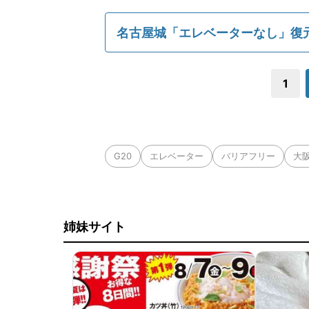
名古屋城「エレベーターなし」復
1
G20
エレベーター
バリアフリー
大
姉妹サイト