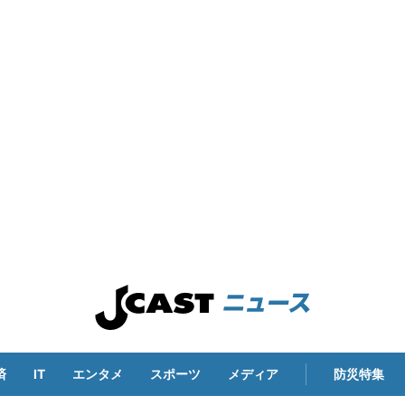
済
IT
エンタメ
スポーツ
メディア
防災特集