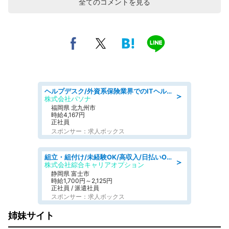
全てのコメントを見る
ヘルプデスク/外資系保険業界でのITヘルプデスク業務/駅近/即日勤務可/ヘルプデスク
＞
株式会社パソナ
福岡県 北九州市
時給4,167円
正社員
スポンサー：求人ボックス
組立・組付け/未経験OK/高収入/日払いOK/寮費無料/交替制
＞
株式会社綜合キャリアオプション
静岡県 富士市
時給1,700円～2,125円
正社員 / 派遣社員
スポンサー：求人ボックス
姉妹サイト