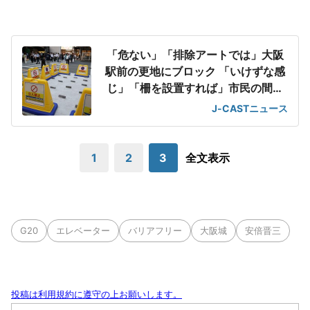
「危ない」「排除アートでは」大阪
駅前の更地にブロック 「いけずな感
じ」「柵を設置すれば」市民の間で
賛否
J-CASTニュース
1
2
3
全文表示
G20
エレベーター
バリアフリー
大阪城
安倍晋三