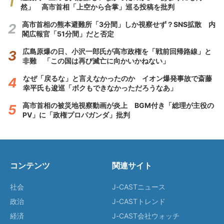
然」 高市首相「上空から合掌」巡る投稿を批判
高市首相の熊本避難所「3分間」しか視察せず？SNS拡散 内
閣広報官「51分間」だと否定
広島原爆の日、小沢一郎氏が高市政権を「戦前回帰路線」と
非難 「この国は再び滅亡に向かいかねない」
なぜ「戻るな」と言えなかったのか イオン爆発事故で斎藤
幸平氏も逡巡「ボクもできなかっただろうなあ」
高市首相の被災地視察動画が炎上 BGM付き「総理が主役の
PV」に「政権プロパガンダ」批判
コンテンツ
関連サイト
社会
J-CASTニュース
政治
J-CASTトレンド
経済
J-CAST会社ウォッチ