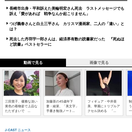
長崎市出身・平和訴えた美輪明宏さん死去 ラストメッセージでも
訴え「愛があれば 戦争なんか起こりません」
つげ義春さんと白土三平さん カリスマ漫画家、二人の「違い」と
は？
死去した丹羽宇一郎さんは、経済界有数の読書家だった 『死ぬほ
ど読書』ベストセラーに
動画で見る
画像で見る
三田寛子、優雅な淡い
加藤茶の45歳年下
フィギュア・中井亜
制
黄色の着物姿で上品な
妻・綾菜、「美文字」
美、華麗にトリプルア
う
たたずまいで ...
手書き勉強ノート...
クセル決める 「...
一
J-CAST ニュース