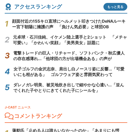
アクセスランキング
もっと見る
顔面付近の155キロ直球にヘルメット叩きつけたDeNAルーキ
ー宮下朝陽に擁護の声 「負けん気必要」と球団OB
元卓球・石川佳純、イケメン陸上選手と2ショット 「メチャ
可愛い」「かわいい笑顔」「美男美女」話題に
電撃トレードの巨人・リチャード、ソフトバンク・秋広優人
の存在感薄れ...「他球団の方が出場機会ある」の声が
女子ゴルフの金沢志奈、肩出し白ノースリ姿に反響...「可愛
いにも程がある」 ゴルフウェア姿と雰囲気変わって
ダレノガレ明美、被災地炊き出しで細やかな心遣い...「並ん
でくれた子やとりにきてくれた子にシールを」
J-CAST ニュース
コメントランキング
蓮舫氏「止める人は誰もいなかったのか」「あまりにも愕