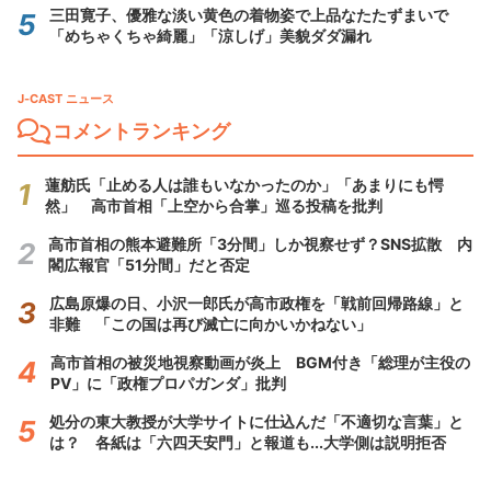
三田寛子、優雅な淡い黄色の着物姿で上品なたたずまいで
「めちゃくちゃ綺麗」「涼しげ」美貌ダダ漏れ
J-CAST ニュース
コメントランキング
蓮舫氏「止める人は誰もいなかったのか」「あまりにも愕
然」 高市首相「上空から合掌」巡る投稿を批判
高市首相の熊本避難所「3分間」しか視察せず？SNS拡散 内
閣広報官「51分間」だと否定
広島原爆の日、小沢一郎氏が高市政権を「戦前回帰路線」と
非難 「この国は再び滅亡に向かいかねない」
高市首相の被災地視察動画が炎上 BGM付き「総理が主役の
PV」に「政権プロパガンダ」批判
処分の東大教授が大学サイトに仕込んだ「不適切な言葉」と
は？ 各紙は「六四天安門」と報道も...大学側は説明拒否