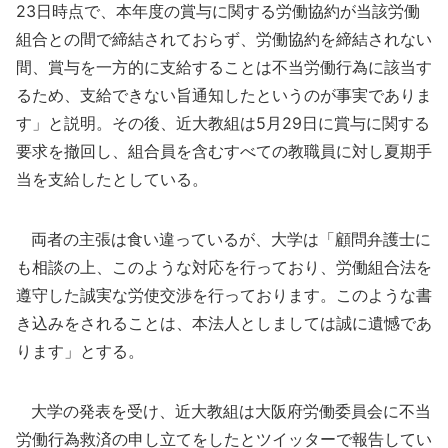
23日時点で、本年度の賞与に関する労働協約が当該労働
組合との間で締結されておらず、労働協約を締結されない
間、賞与を一方的に支給することは不当労働行為に該当す
るため、支給できない旨通知したというのが事実でありま
す」と説明。その後、近大教組は5月29日に賞与に関する
要求を撤回し、組合員を含むすべての教職員に対し夏期手
当を支給したとしている。
両者の主張は食い違っているが、大学は「顧問弁護士に
も相談の上、このような対応を行っており、労働組合法を
遵守した誠実な労使交渉を行っております。このような書
き込みをされることは、本法人としましては誠に遺憾であ
ります」とする。
大学の発表を受け、近大教組は大阪府労働委員会に不当
労働行為救済の申し立てをしたとツイッターで報告してい