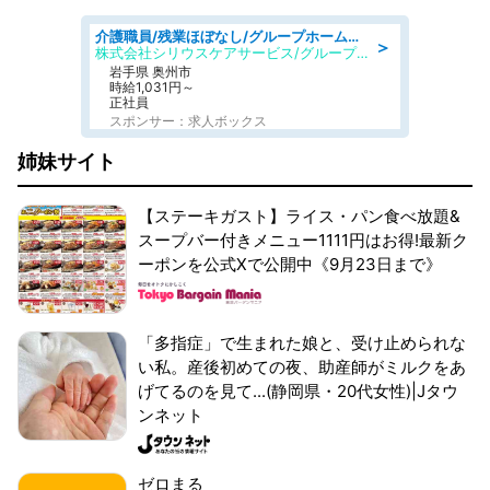
介護職員/残業ほぼなし/グループホームの介護職/シフト相談可
＞
株式会社シリウスケアサービス/グループホーム シリウス奥州
岩手県 奥州市
時給1,031円～
正社員
スポンサー：求人ボックス
姉妹サイト
【ステーキガスト】ライス・パン食べ放題&
スープバー付きメニュー1111円はお得!最新ク
ーポンを公式Xで公開中《9月23日まで》
「多指症」で生まれた娘と、受け止められな
い私。産後初めての夜、助産師がミルクをあ
げてるのを見て...(静岡県・20代女性)|Jタウ
ンネット
ゼロまる