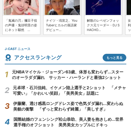
「鬼滅の刃」禰豆子役
ナイツ・塙宣之、You
解散のレペゼンフォッ
女
の声優・鬼頭明里の姿
Tuberヒカルの落語家
クス元リーダー・DJ S
利
にネット騒然 ...
デビュー...
HACHO...
ッ
J-CAST ニュース
アクセスランキング
もっと見る
元NBAマイケル・ジョーダン63歳、体形も変わらず...スター
のオーラダダ漏れ サッカー・ハーランドと最強2ショット
元卓球・石川佳純、イケメン陸上選手と2ショット 「メチャ
可愛い」「かわいい笑顔」「美男美女」話題に
伊藤蘭、透け感黒ロングドレス姿で色気ダダ漏れ...変わらぬ
美貌の衝撃 「ずっと変わらず綺麗」「美しすぎ」
国際結婚のフェンシング松山恭助、美人妻を抱きしめ...世界
選手権のオフショット 美男美女カップルにドキっ