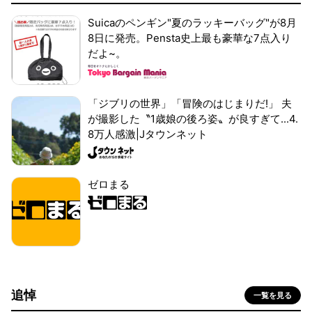
Suicaのペンギン"夏のラッキーバッグ"が8月
8日に発売。Pensta史上最も豪華な7点入り
だよ~。
「ジブリの世界」「冒険のはじまりだ!」 夫
が撮影した〝1歳娘の後ろ姿〟が良すぎて...4.
8万人感激|Jタウンネット
ゼロまる
追悼
一覧を見る