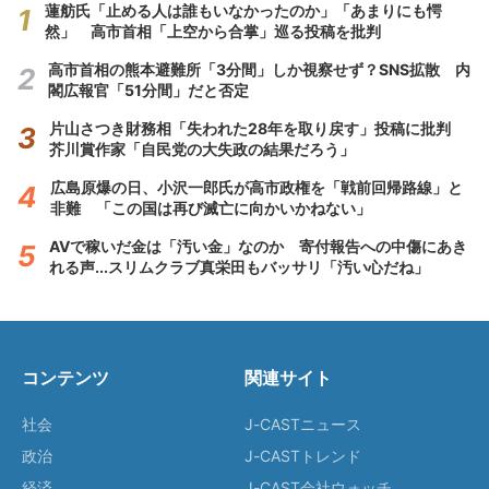
蓮舫氏「止める人は誰もいなかったのか」「あまりにも愕
然」 高市首相「上空から合掌」巡る投稿を批判
高市首相の熊本避難所「3分間」しか視察せず？SNS拡散 内
閣広報官「51分間」だと否定
片山さつき財務相「失われた28年を取り戻す」投稿に批判
芥川賞作家「自民党の大失政の結果だろう」
広島原爆の日、小沢一郎氏が高市政権を「戦前回帰路線」と
非難 「この国は再び滅亡に向かいかねない」
AVで稼いだ金は「汚い金」なのか 寄付報告への中傷にあき
れる声...スリムクラブ真栄田もバッサリ「汚い心だね」
コンテンツ
関連サイト
社会
J-CASTニュース
政治
J-CASTトレンド
経済
J-CAST会社ウォッチ