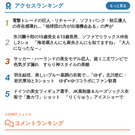
アクセスランキング
もっと見る
電撃トレードの巨人・リチャード、ソフトバンク・秋広優人
の存在感薄れ...「他球団の方が出場機会ある」の声が
市川團十郎の15歳長女＆13歳長男、ソファでリラックス仲良
し2ショ 「海老蔵さんにも麻央さんにも似てますね」「大人
になったな～」
サッカー・ハーランドの美女モデル恋人、超ミニ丈ワンピで
色気ダダ漏れ すらり神スタイルの美貌
羽生結弦、美しいブルー基調の衣装で...「ゆず」北川悠仁・
岩沢厚治と3ショット ゆず×ゆづコラボにファン歓喜
ドイツの美女フィギュア選手、JK風制服＆ルーズソックス衣
装で「激カワ」ショット 「りくりゅう」アイスショーで
J-CAST ニュース
コメントランキング