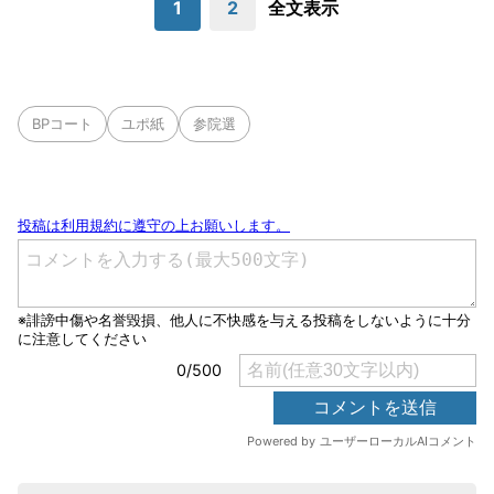
1
2
全文表示
BPコート
ユポ紙
参院選