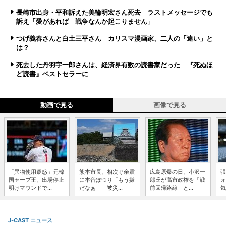
長崎市出身・平和訴えた美輪明宏さん死去 ラストメッセージでも
訴え「愛があれば 戦争なんか起こりません」
つげ義春さんと白土三平さん カリスマ漫画家、二人の「違い」と
は？
死去した丹羽宇一郎さんは、経済界有数の読書家だった 『死ぬほ
ど読書』ベストセラーに
動画で見る
画像で見る
「異物使用疑惑」元韓
熊本市長、相次ぐ余震
広島原爆の日、小沢一
張
国セーブ王、出場停止
に本音ぽつり「もう嫌
郎氏が高市政権を「戦
ォ
明けマウンドで...
だなぁ」 被災...
前回帰路線」と...
気
J-CAST ニュース