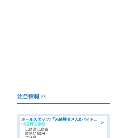
.
注目情報
PR
ホールスタッフ/「未経験者さん&バイトデビューも大歓迎」残業ほぼなし×1日3時間〜勤務OK!フォロー体制も充実/広島県/広島市南区
＞
中国料理敦煌
広島県 広島市
時給1,150円～
正社員