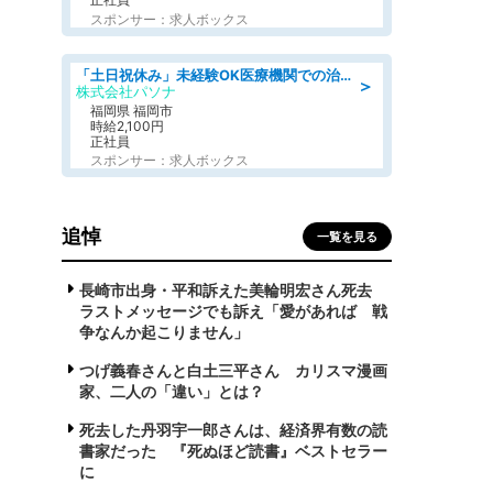
スポンサー：求人ボックス
「土日祝休み」未経験OK医療機関での治験コーディネーターのお仕事
＞
株式会社パソナ
福岡県 福岡市
時給2,100円
正社員
スポンサー：求人ボックス
追悼
一覧を見る
長崎市出身・平和訴えた美輪明宏さん死去
ラストメッセージでも訴え「愛があれば 戦
争なんか起こりません」
つげ義春さんと白土三平さん カリスマ漫画
家、二人の「違い」とは？
死去した丹羽宇一郎さんは、経済界有数の読
書家だった 『死ぬほど読書』ベストセラー
に