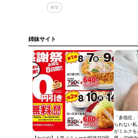
BTS
姉妹サイト
「多指症」
られない私
がミルクをあ
【かつや】人気メニューが税抜150円
県・20代女