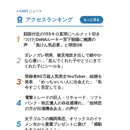
J-CAST ニュース
アクセスランキング
もっと見る
顔面付近の155キロ直球にヘルメット叩き
つけたDeNAルーキー宮下朝陽に擁護の
声 「負けん気必要」と球団OB
ダレノガレ明美、被災地炊き出しで細やか
な心遣い...「並んでくれた子やとりにきて
くれた子にシールを」
登録者60万超人気美女YouTuber、結婚を
発表 「めっちゃいい人に出会えた」「私
今すごく安定してる」
電撃トレードの巨人・リチャード、ソフト
バンク・秋広優人の存在感薄れ...「他球団
の方が出場機会ある」の声が
女子ゴルフの鶴岡果恋、オリックスのイケ
メン夫から貴重プレゼントに喜び 「感動
をありがとう！！」