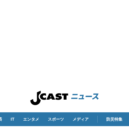
済
IT
エンタメ
スポーツ
メディア
防災特集