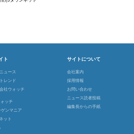
イト
サイトについて
Tニュース
会社案内
Tトレンド
採用情報
ST会社ウォッチ
お問い合わせ
ニュース読者投稿
ウォッチ
編集長からの手紙
ーゲンマニア
ネット
る