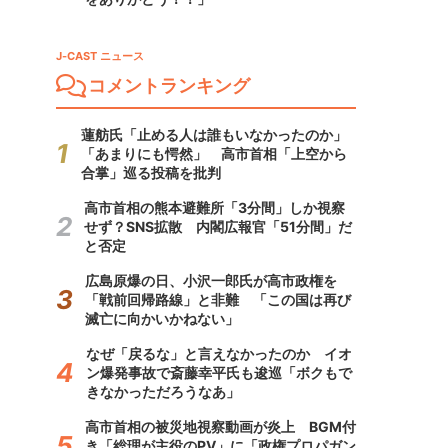
J-CAST ニュース
コメントランキング
蓮舫氏「止める人は誰もいなかったのか」
「あまりにも愕然」 高市首相「上空から
合掌」巡る投稿を批判
高市首相の熊本避難所「3分間」しか視察
せず？SNS拡散 内閣広報官「51分間」だ
と否定
広島原爆の日、小沢一郎氏が高市政権を
「戦前回帰路線」と非難 「この国は再び
滅亡に向かいかねない」
なぜ「戻るな」と言えなかったのか イオ
ン爆発事故で斎藤幸平氏も逡巡「ボクもで
きなかっただろうなあ」
高市首相の被災地視察動画が炎上 BGM付
き「総理が主役のPV」に「政権プロパガン