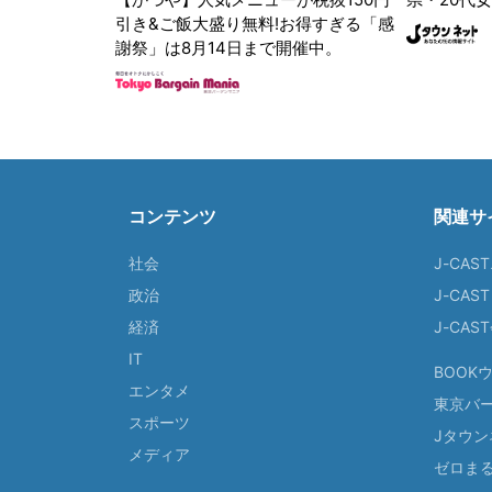
引き&ご飯大盛り無料!お得すぎる「感
謝祭」は8月14日まで開催中。
コンテンツ
関連サ
社会
J-CAS
政治
J-CAS
経済
J-CA
IT
BOOK
エンタメ
東京バ
スポーツ
Jタウン
メディア
ゼロま