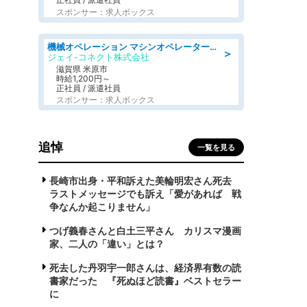
スポンサー：求人ボックス
機械オペレーション マシンオペレーター/皆勤手当有/未経験可
＞
ジェイ-コネクト株式会社
滋賀県 米原市
時給1,200円～
正社員 / 派遣社員
スポンサー：求人ボックス
追悼
一覧を見る
長崎市出身・平和訴えた美輪明宏さん死去
ラストメッセージでも訴え「愛があれば 戦
争なんか起こりません」
つげ義春さんと白土三平さん カリスマ漫画
家、二人の「違い」とは？
死去した丹羽宇一郎さんは、経済界有数の読
書家だった 『死ぬほど読書』ベストセラー
に