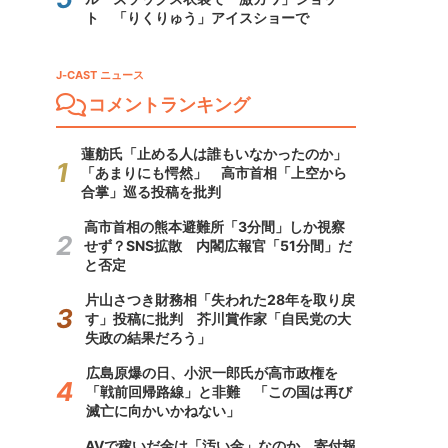
ト 「りくりゅう」アイスショーで
J-CAST ニュース
コメントランキング
蓮舫氏「止める人は誰もいなかったのか」
「あまりにも愕然」 高市首相「上空から
合掌」巡る投稿を批判
高市首相の熊本避難所「3分間」しか視察
せず？SNS拡散 内閣広報官「51分間」だ
と否定
片山さつき財務相「失われた28年を取り戻
す」投稿に批判 芥川賞作家「自民党の大
失政の結果だろう」
広島原爆の日、小沢一郎氏が高市政権を
「戦前回帰路線」と非難 「この国は再び
滅亡に向かいかねない」
AVで稼いだ金は「汚い金」なのか 寄付報