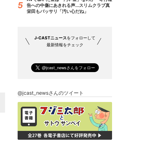
告への中傷にあきれる声...スリムクラブ真
栄田もバッサリ「汚い心だね」
J-CASTニュース
をフォローして
最新情報をチェック
@jcast_newsさんのツイート