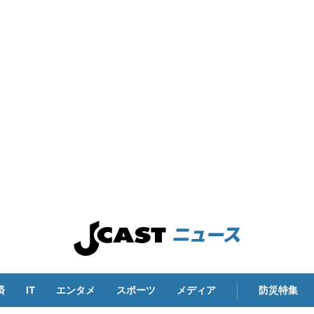
済
IT
エンタメ
スポーツ
メディア
防災特集