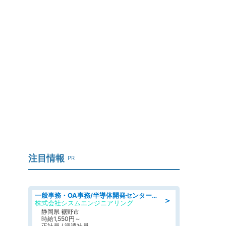
注目情報
PR
一般事務・OA事務/半導体開発センター内で事務&軽作業スタッフ、募集
＞
株式会社シスムエンジニアリング
静岡県 裾野市
時給1,550円～
正社員 / 派遣社員