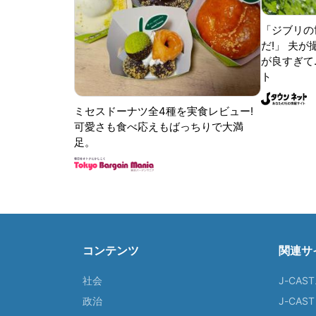
「ジブリの
だ!」 夫
が良すぎて.
ト
ミセスドーナツ全4種を実食レビュー!
可愛さも食べ応えもばっちりで大満
足。
コンテンツ
関連サ
社会
J-CAS
政治
J-CAS