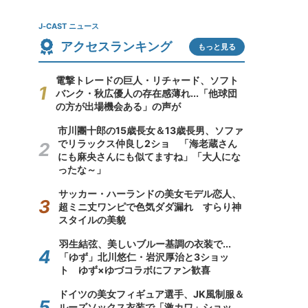
J-CAST ニュース
アクセスランキング
もっと見る
電撃トレードの巨人・リチャード、ソフト
バンク・秋広優人の存在感薄れ...「他球団
の方が出場機会ある」の声が
市川團十郎の15歳長女＆13歳長男、ソファ
でリラックス仲良し2ショ 「海老蔵さん
にも麻央さんにも似てますね」「大人にな
ったな～」
サッカー・ハーランドの美女モデル恋人、
超ミニ丈ワンピで色気ダダ漏れ すらり神
スタイルの美貌
羽生結弦、美しいブルー基調の衣装で...
「ゆず」北川悠仁・岩沢厚治と3ショッ
ト ゆず×ゆづコラボにファン歓喜
ドイツの美女フィギュア選手、JK風制服＆
ルーズソックス衣装で「激カワ」ショッ