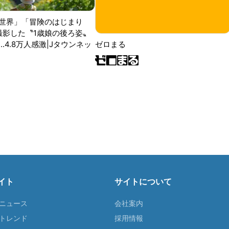
世界」「冒険のはじまり
が撮影した〝1歳娘の後ろ姿〟
ゼロまる
..4.8万人感激|Jタウンネッ
イト
サイトについて
Tニュース
会社案内
Tトレンド
採用情報