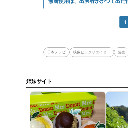
無断使用は、出演者がかつて出た
1
日本テレビ
映像ビックリエイター
読売
姉妹サイト