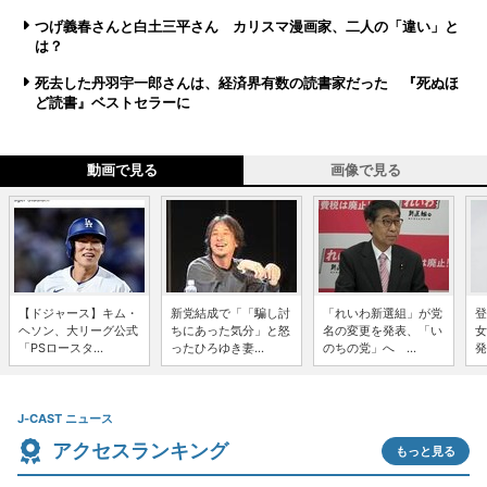
つげ義春さんと白土三平さん カリスマ漫画家、二人の「違い」と
は？
死去した丹羽宇一郎さんは、経済界有数の読書家だった 『死ぬほ
ど読書』ベストセラーに
動画で見る
画像で見る
【ドジャース】キム・
新党結成で「「騙し討
「れいわ新選組」が党
登
ヘソン、大リーグ公式
ちにあった気分」と怒
名の変更を発表、「い
女
「PSロースタ...
ったひろゆき妻...
のちの党」へ ...
発
J-CAST ニュース
アクセスランキング
もっと見る