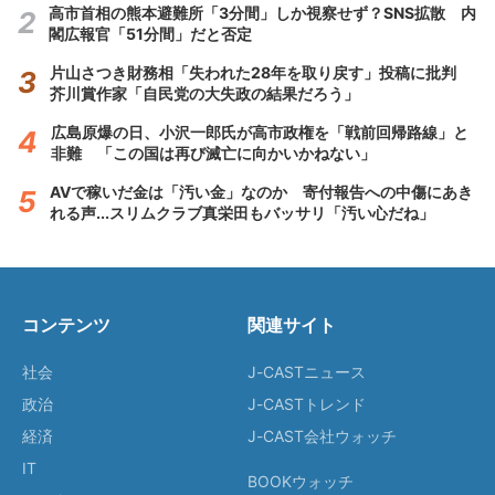
高市首相の熊本避難所「3分間」しか視察せず？SNS拡散 内
閣広報官「51分間」だと否定
片山さつき財務相「失われた28年を取り戻す」投稿に批判
芥川賞作家「自民党の大失政の結果だろう」
広島原爆の日、小沢一郎氏が高市政権を「戦前回帰路線」と
非難 「この国は再び滅亡に向かいかねない」
AVで稼いだ金は「汚い金」なのか 寄付報告への中傷にあき
れる声...スリムクラブ真栄田もバッサリ「汚い心だね」
コンテンツ
関連サイト
社会
J-CASTニュース
政治
J-CASTトレンド
経済
J-CAST会社ウォッチ
IT
BOOKウォッチ