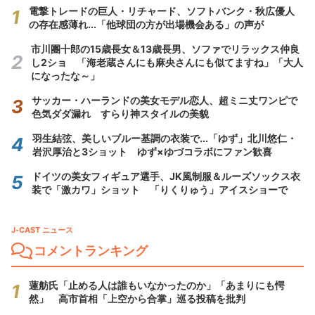
電撃トレードの巨人・リチャード、ソフトバンク・秋広優人
の存在感薄れ...「他球団の方が出場機会ある」の声が
市川團十郎の15歳長女＆13歳長男、ソファでリラックス仲良
し2ショ 「海老蔵さんにも麻央さんにも似てますね」「大人
になったな～」
サッカー・ハーランドの美女モデル恋人、超ミニ丈ワンピで
色気ダダ漏れ すらり神スタイルの美貌
羽生結弦、美しいブルー基調の衣装で...「ゆず」北川悠仁・
岩沢厚治と3ショット ゆず×ゆづコラボにファン歓喜
ドイツの美女フィギュア選手、JK風制服＆ルーズソックス衣
装で「激カワ」ショット 「りくりゅう」アイスショーで
J-CAST ニュース
コメントランキング
蓮舫氏「止める人は誰もいなかったのか」「あまりにも愕
然」 高市首相「上空から合掌」巡る投稿を批判