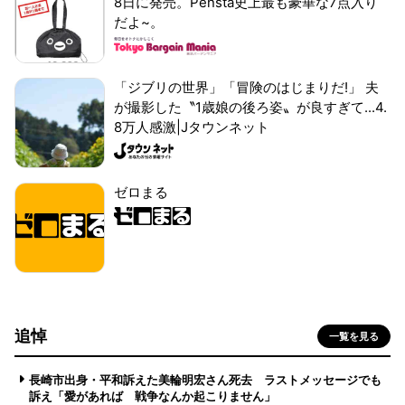
8日に発売。Pensta史上最も豪華な7点入り
だよ~。
「ジブリの世界」「冒険のはじまりだ!」 夫
が撮影した〝1歳娘の後ろ姿〟が良すぎて...4.
8万人感激|Jタウンネット
ゼロまる
追悼
一覧を見る
長崎市出身・平和訴えた美輪明宏さん死去 ラストメッセージでも
訴え「愛があれば 戦争なんか起こりません」