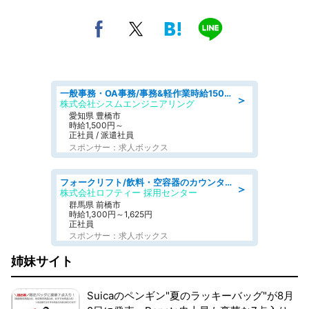
一般事務・OA事務/事務&軽作業時給1500円土日祝休み各種社保完備
＞
株式会社シスムエンジニアリング
愛知県 豊橋市
時給1,500円～
正社員 / 派遣社員
スポンサー：求人ボックス
フォークリフト/飲料・空容器のカウンターフォーク/駒形駅/車11分
＞
株式会社ロフティー 採用センター
群馬県 前橋市
時給1,300円～1,625円
正社員
スポンサー：求人ボックス
姉妹サイト
Suicaのペンギン"夏のラッキーバッグ"が8月