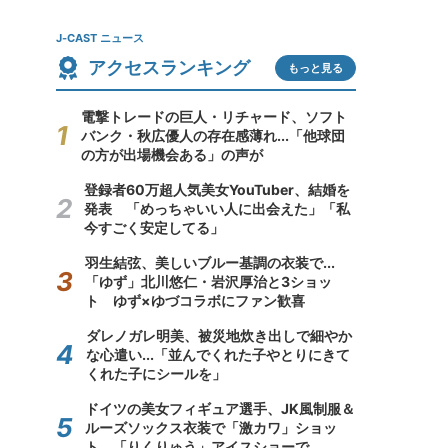
J-CAST ニュース
アクセスランキング
もっと見る
電撃トレードの巨人・リチャード、ソフト
バンク・秋広優人の存在感薄れ...「他球団
の方が出場機会ある」の声が
登録者60万超人気美女YouTuber、結婚を
発表 「めっちゃいい人に出会えた」「私
今すごく安定してる」
羽生結弦、美しいブルー基調の衣装で...
「ゆず」北川悠仁・岩沢厚治と3ショッ
ト ゆず×ゆづコラボにファン歓喜
ダレノガレ明美、被災地炊き出しで細やか
な心遣い...「並んでくれた子やとりにきて
くれた子にシールを」
ドイツの美女フィギュア選手、JK風制服＆
ルーズソックス衣装で「激カワ」ショッ
ト 「りくりゅう」アイスショーで