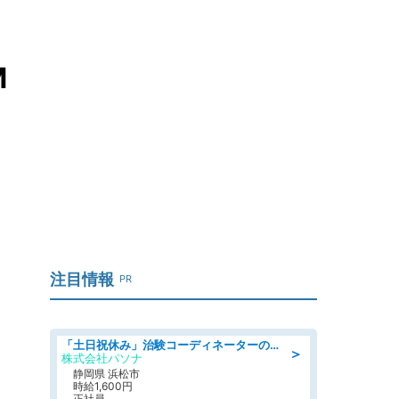
M
注目情報
PR
「土日祝休み」治験コーディネーターのお仕事/未経験OK
＞
株式会社パソナ
静岡県 浜松市
時給1,600円
正社員