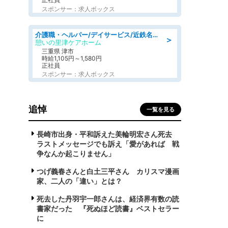
スポンサー：求人ボックス
介護職・ヘルパー/デイサービス/近鉄名古屋線 高田本山/津市/三重県
＞
憩いの里津ケアホーム
三重県 津市
時給1,105円～1,580円
正社員
スポンサー：求人ボックス
追悼
一覧を見る
長崎市出身・平和訴えた美輪明宏さん死去
ラストメッセージでも訴え「愛があれば 戦
争なんか起こりません」
つげ義春さんと白土三平さん カリスマ漫画
家、二人の「違い」とは？
死去した丹羽宇一郎さんは、経済界有数の読
書家だった 『死ぬほど読書』ベストセラー
に