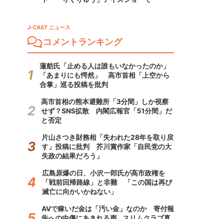
J-CAST ニュース
コメントランキング
蓮舫氏「止める人は誰もいなかったのか」
「あまりにも愕然」 高市首相「上空から
合掌」巡る投稿を批判
高市首相の熊本避難所「3分間」しか視察
せず？SNS拡散 内閣広報官「51分間」だ
と否定
片山さつき財務相「失われた28年を取り戻
す」投稿に批判 芥川賞作家「自民党の大
失政の結果だろう」
広島原爆の日、小沢一郎氏が高市政権を
「戦前回帰路線」と非難 「この国は再び
滅亡に向かいかねない」
AVで稼いだ金は「汚い金」なのか 寄付報
告への中傷にあきれる声...スリムクラブ真