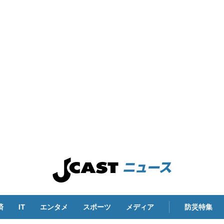
済
IT
エンタメ
スポーツ
メディア
防災特集