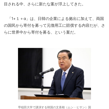
目される中、さらに新たな案が浮上してきた。
「1+１＋α」は、日韓の企業による拠出に加えて、両国
の国民から寄付を募って元徴用工に賠償する内容だが、さ
らに世界中から寄付を募る、という案だ。
早稲田大学で講演する韓国の文喜相（ムン・ヒサン）国