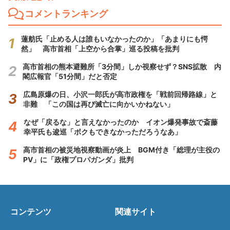
コメントランキング
蓮舫氏「止める人は誰もいなかったのか」「あまりにも愕
然」 高市首相「上空から合掌」巡る投稿を批判
高市首相の熊本避難所「3分間」しか視察せず？SNS拡散 内
閣広報官「51分間」だと否定
広島原爆の日、小沢一郎氏が高市政権を「戦前回帰路線」と
非難 「この国は再び滅亡に向かいかねない」
なぜ「戻るな」と言えなかったのか イオン爆発事故で斎藤
幸平氏も逡巡「ボクもできなかっただろうなあ」
高市首相の被災地視察動画が炎上 BGM付き「総理が主役の
PV」に「政権プロパガンダ」批判
コンテンツ
関連サイト