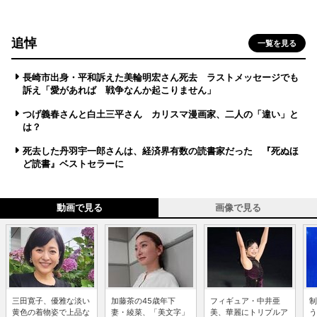
追悼
一覧を見る
長崎市出身・平和訴えた美輪明宏さん死去 ラストメッセージでも
訴え「愛があれば 戦争なんか起こりません」
つげ義春さんと白土三平さん カリスマ漫画家、二人の「違い」と
は？
死去した丹羽宇一郎さんは、経済界有数の読書家だった 『死ぬほ
ど読書』ベストセラーに
動画で見る
画像で見る
三田寛子、優雅な淡い
加藤茶の45歳年下
フィギュア・中井亜
制
黄色の着物姿で上品な
妻・綾菜、「美文字」
美、華麗にトリプルア
う