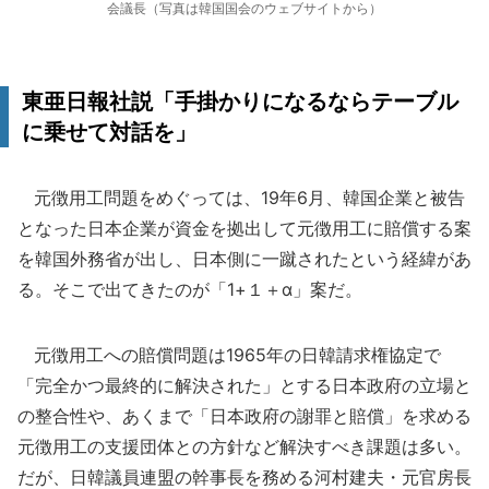
会議長（写真は韓国国会のウェブサイトから）
東亜日報社説「手掛かりになるならテーブル
に乗せて対話を」
元徴用工問題をめぐっては、19年6月、韓国企業と被告
となった日本企業が資金を拠出して元徴用工に賠償する案
を韓国外務省が出し、日本側に一蹴されたという経緯があ
る。そこで出てきたのが「1+１＋α」案だ。
元徴用工への賠償問題は1965年の日韓請求権協定で
「完全かつ最終的に解決された」とする日本政府の立場と
の整合性や、あくまで「日本政府の謝罪と賠償」を求める
元徴用工の支援団体との方針など解決すべき課題は多い。
だが、日韓議員連盟の幹事長を務める河村建夫・元官房長