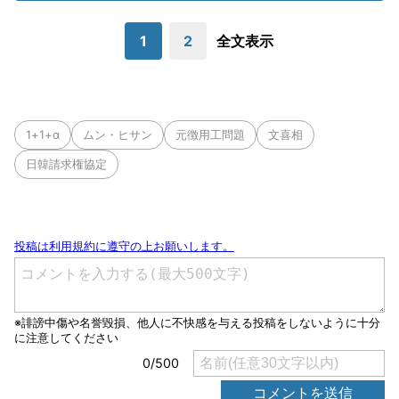
1
2
全文表示
1+1+α
ムン・ヒサン
元徴用工問題
文喜相
日韓請求権協定