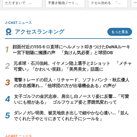
たたずまいで ...
手書き勉強ノート...
クセル決める 「...
一
J-CAST ニュース
アクセスランキング
もっと見る
顔面付近の155キロ直球にヘルメット叩きつけたDeNAルーキ
ー宮下朝陽に擁護の声 「負けん気必要」と球団OB
元卓球・石川佳純、イケメン陸上選手と2ショット 「メチャ
可愛い」「かわいい笑顔」「美男美女」話題に
電撃トレードの巨人・リチャード、ソフトバンク・秋広優人
の存在感薄れ...「他球団の方が出場機会ある」の声が
女子ゴルフの金沢志奈、肩出し白ノースリ姿に反響...「可愛
いにも程がある」 ゴルフウェア姿と雰囲気変わって
ダレノガレ明美、被災地炊き出しで細やかな心遣い...「並ん
でくれた子やとりにきてくれた子にシールを」
J-CAST ニュース