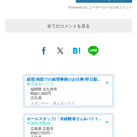
全てのコメントを見る
経理/病院での経理事務のお仕事/即日勤務可/車通勤可/経理/一般事務
＞
株式会社パソナ
福岡県 北九州市
時給1,380円
正社員
スポンサー：求人ボックス
ホールスタッフ/「未経験者さん&バイトデビューも大歓迎」残業ほぼなし×1日3時間〜勤務OK!フォロー体制も充実/広島県/広島市南区
＞
中国料理敦煌
広島県 広島市
時給1,150円～