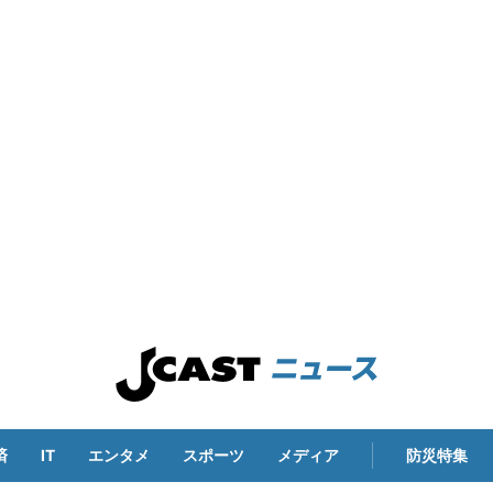
済
IT
エンタメ
スポーツ
メディア
防災特集