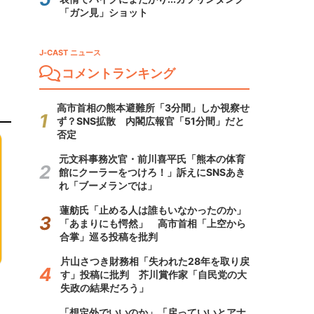
「ガン見」ショット
J-CAST ニュース
コメントランキング
高市首相の熊本避難所「3分間」しか視察せ
ず？SNS拡散 内閣広報官「51分間」だと
否定
元文科事務次官・前川喜平氏「熊本の体育
館にクーラーをつけろ！」訴えにSNSあき
れ「ブーメランでは」
蓮舫氏「止める人は誰もいなかったのか」
「あまりにも愕然」 高市首相「上空から
合掌」巡る投稿を批判
片山さつき財務相「失われた28年を取り戻
す」投稿に批判 芥川賞作家「自民党の大
失政の結果だろう」
「想定外でいいのか」「戻っていいとアナ