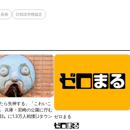
文喜相
日韓請求権協定
たら失神する」「こわいこ
」 兵庫・尼崎の公園に佇む
〟に1.3万人戦慄|Jタウン
ゼロまる