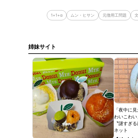
1+1+α
ムン・ヒサン
元徴用工問題
姉妹サイト
「夜中に見
わいこわい
〝謎すぎる顔
ネット