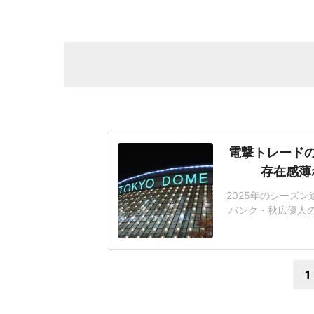
電撃トレード
存在感薄
2025年のシーズ
バンク・秋広優人
いリチャードはソフ
いた長打力を評価さ
移籍。阿部慎之助前監
1