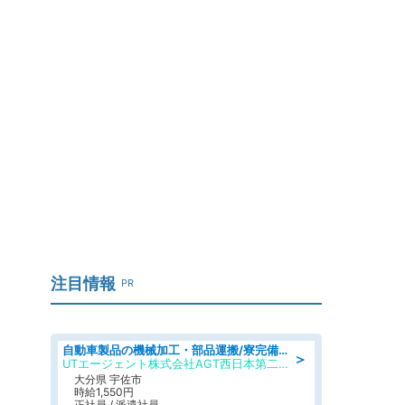
注目情報
PR
自動車製品の機械加工・部品運搬/寮完備/日払い/工場・製造
＞
UTエージェント株式会社AGT西日本第二CU
大分県 宇佐市
時給1,550円
正社員 / 派遣社員