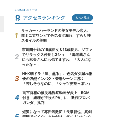
J-CAST ニュース
アクセスランキング
もっと見る
サッカー・ハーランドの美女モデル恋人、
超ミニ丈ワンピで色気ダダ漏れ すらり神
スタイルの美貌
市川團十郎の15歳長女＆13歳長男、ソファ
でリラックス仲良し2ショ 「海老蔵さん
にも麻央さんにも似てますね」「大人にな
ったな～」
NHK朝ドラ「風、薫る」、色気ダダ漏れ俳
優の強烈インパクト登場シーンに沸く
「苦しそうなのに」「シャツ姿艶っぽい」
高市首相の被災地視察動画が炎上 BGM
付き「総理が主役のPV」に「政権プロパ
ガンダ」批判
短髪になって雰囲気激変！長瀬智也、真剣
表情でバイクにまたがり...ガソリンタンク