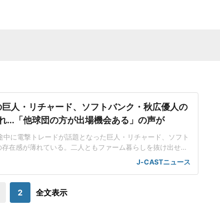
の巨人・リチャード、ソフトバンク・秋広優人の
れ...「他球団の方が出場機会ある」の声が
ン途中に電撃トレードが話題となった巨人・リチャード、ソフト
の存在感が薄れている。二人ともファーム暮らしを抜け出せな
トバンク在籍時にウエスタン・リーグで5年連続本塁打王に輝
J-CASTニュース
れ、秋広優人、大江竜聖と2対1のトレードで25年5月に巨人に
督の期待は大きく、77試合出場で打率.211、11本塁打、39
打点をマークした。
2
全文表示