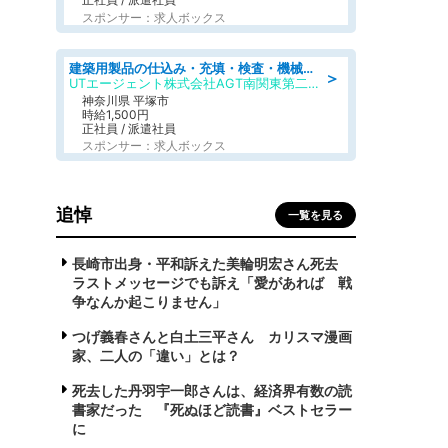
スポンサー：求人ボックス
建築用製品の仕込み・充填・検査・機械操作/寮完備/日払い/工場・製造
＞
UTエージェント株式会社AGT南関東第二CU
神奈川県 平塚市
時給1,500円
正社員 / 派遣社員
スポンサー：求人ボックス
追悼
一覧を見る
長崎市出身・平和訴えた美輪明宏さん死去
ラストメッセージでも訴え「愛があれば 戦
争なんか起こりません」
つげ義春さんと白土三平さん カリスマ漫画
家、二人の「違い」とは？
死去した丹羽宇一郎さんは、経済界有数の読
書家だった 『死ぬほど読書』ベストセラー
に