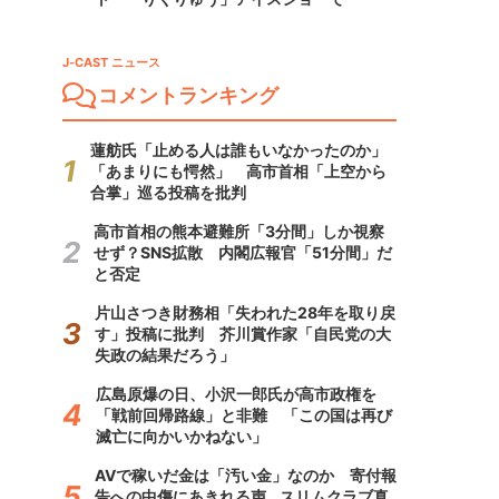
J-CAST ニュース
コメントランキング
蓮舫氏「止める人は誰もいなかったのか」
「あまりにも愕然」 高市首相「上空から
合掌」巡る投稿を批判
高市首相の熊本避難所「3分間」しか視察
せず？SNS拡散 内閣広報官「51分間」だ
と否定
片山さつき財務相「失われた28年を取り戻
す」投稿に批判 芥川賞作家「自民党の大
失政の結果だろう」
広島原爆の日、小沢一郎氏が高市政権を
「戦前回帰路線」と非難 「この国は再び
滅亡に向かいかねない」
AVで稼いだ金は「汚い金」なのか 寄付報
告への中傷にあきれる声...スリムクラブ真