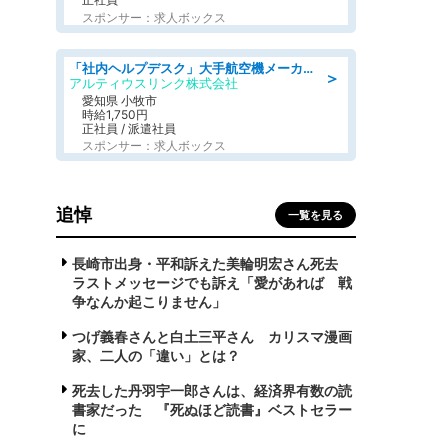
スポンサー：求人ボックス
「社内ヘルプデスク」大手航空機メーカーでのPC・周辺機器サポート 「初心者活躍中/土日祝休み/長期」 高時給1750円+交通費全額支給
＞
アルティウスリンク株式会社
愛知県 小牧市
時給1,750円
正社員 / 派遣社員
スポンサー：求人ボックス
追悼
一覧を見る
長崎市出身・平和訴えた美輪明宏さん死去
ラストメッセージでも訴え「愛があれば 戦
争なんか起こりません」
つげ義春さんと白土三平さん カリスマ漫画
家、二人の「違い」とは？
死去した丹羽宇一郎さんは、経済界有数の読
書家だった 『死ぬほど読書』ベストセラー
に