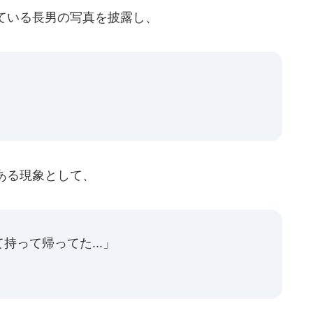
ている長男の写真を披露し、
ある現象として、
って帰ってた...」