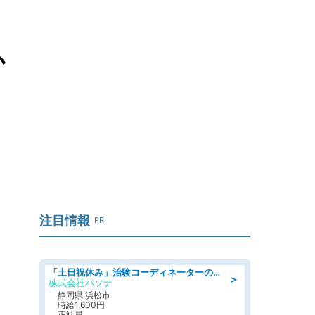
か
注目情報
PR
「土日祝休み」治験コーディネーターのお仕事/未経験OK
＞
株式会社パソナ
静岡県 浜松市
時給1,600円
正社員