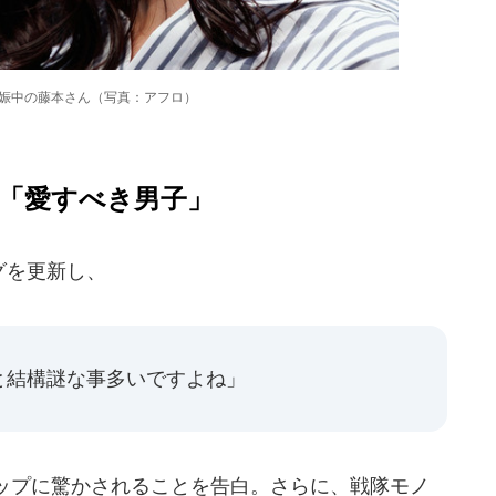
妊娠中の藤本さん（写真：アフロ）
「愛すべき男子」
グを更新し、
と結構謎な事多いですよね」
ップに驚かされることを告白。さらに、戦隊モノ