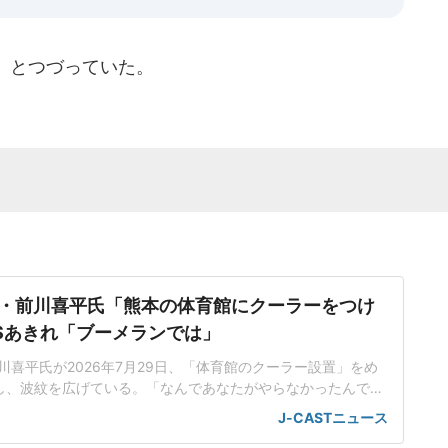
」とつづっていた。
・前川喜平氏「熊本の体育館にクーラーをつけ
NSあきれ「ブーメランでは」
川喜平氏が2026年7月29日、「体育館のクーラー設置」をめ
し、波紋を広げている。「なんであなたがやらなかったんです
27分頃、熊本県熊本地方を震源とする地震が発生した。マグニチ
J-CASTニュース
.1、震源の深さは約10キロで、宇城市と氷川町で震度7を観測し