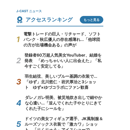
J-CAST ニュース
アクセスランキング
もっと見る
電撃トレードの巨人・リチャード、ソフト
バンク・秋広優人の存在感薄れ...「他球団
の方が出場機会ある」の声が
登録者60万超人気美女YouTuber、結婚を
発表 「めっちゃいい人に出会えた」「私
今すごく安定してる」
羽生結弦、美しいブルー基調の衣装で...
「ゆず」北川悠仁・岩沢厚治と3ショッ
ト ゆず×ゆづコラボにファン歓喜
ダレノガレ明美、被災地炊き出しで細やか
な心遣い...「並んでくれた子やとりにきて
くれた子にシールを」
ドイツの美女フィギュア選手、JK風制服＆
ルーズソックス衣装で「激カワ」ショッ
ト 「りくりゅう」アイスショーで