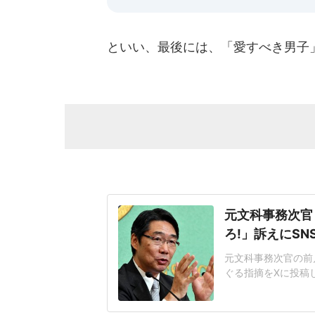
といい、最後には、「愛すべき男子
元文科事務次官
ろ!」訴えにS
元文科事務次官の前
ぐる指摘をXに投稿
か?」28日16時
ュード(速報値)は7