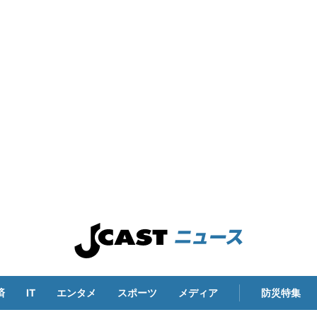
済
IT
エンタメ
スポーツ
メディア
防災特集