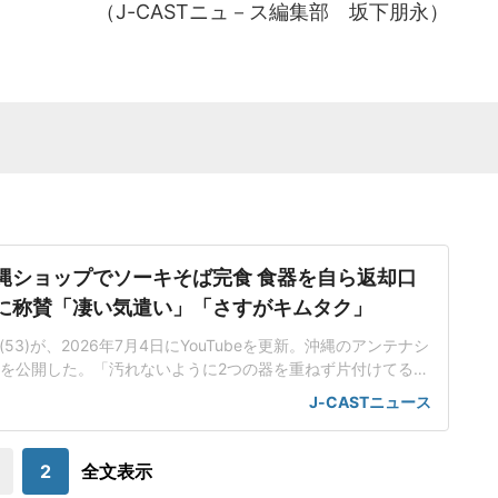
（J-CASTニュ－ス編集部 坂下朋永）
縄ショップでソーキそば完食 食器を自ら返却口
対応に称賛「凄い気遣い」「さすがキムタク」
53)が、2026年7月4日にYouTubeを更新。沖縄のアンテナシ
を公開した。「汚れないように2つの器を重ねず片付けてる」
アンテナショップを訪れた木村さん。店員に勧められ、ソーキ
J-CASTニュース
ぷらを乗せて食べることに。初めてだというもずくの天ぷらに
、ソーキそばをどんどん食べ進めて「うまいよ」と一言。島と
うがらしを泡盛に漬けた
2
全文表示