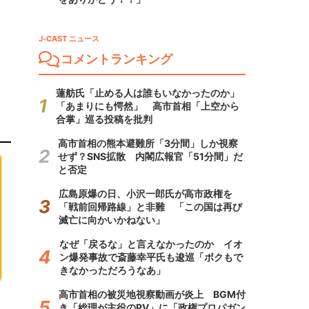
J-CAST ニュース
コメントランキング
蓮舫氏「止める人は誰もいなかったのか」
「あまりにも愕然」 高市首相「上空から
合掌」巡る投稿を批判
高市首相の熊本避難所「3分間」しか視察
せず？SNS拡散 内閣広報官「51分間」だ
と否定
広島原爆の日、小沢一郎氏が高市政権を
「戦前回帰路線」と非難 「この国は再び
滅亡に向かいかねない」
なぜ「戻るな」と言えなかったのか イオ
ン爆発事故で斎藤幸平氏も逡巡「ボクもで
きなかっただろうなあ」
高市首相の被災地視察動画が炎上 BGM付
き「総理が主役のPV」に「政権プロパガン