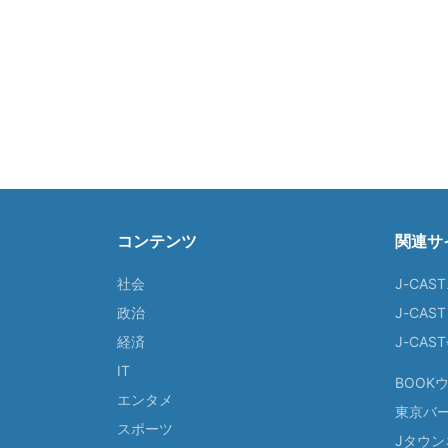
コンテンツ
関連サ
社会
J-CAS
政治
J-CAS
経済
J-CA
IT
BOOK
エンタメ
東京バ
スポーツ
Jタウン