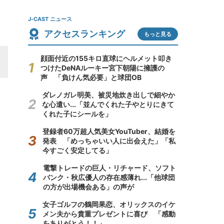
J-CAST ニュース
アクセスランキング
もっと見る
顔面付近の155キロ直球にヘルメット叩き
つけたDeNAルーキー宮下朝陽に擁護の
声 「負けん気必要」と球団OB
ダレノガレ明美、被災地炊き出しで細やか
な心遣い...「並んでくれた子やとりにきて
くれた子にシールを」
登録者60万超人気美女YouTuber、結婚を
発表 「めっちゃいい人に出会えた」「私
今すごく安定してる」
電撃トレードの巨人・リチャード、ソフト
バンク・秋広優人の存在感薄れ...「他球団
の方が出場機会ある」の声が
女子ゴルフの鶴岡果恋、オリックスのイケ
メン夫から貴重プレゼントに喜び 「感動
をありがとう！！」