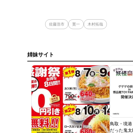
佐藤浩市
寛一
木村拓哉
姉妹サイト
鳥取・境港
だった鬼太