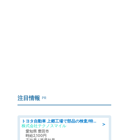
注目情報
PR
トヨタ自動車 上郷工場で部品の検査/特典168万/tutumi
＞
株式会社テクノスマイル
愛知県 豊田市
時給2,100円
正社員 / 派遣社員