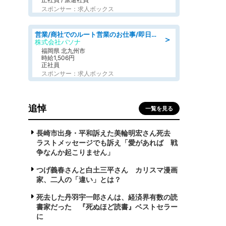
スポンサー：求人ボックス
営業/商社でのルート営業のお仕事/即日勤務可/車通勤可/営業
＞
株式会社パソナ
福岡県 北九州市
時給1,506円
正社員
スポンサー：求人ボックス
追悼
一覧を見る
長崎市出身・平和訴えた美輪明宏さん死去
ラストメッセージでも訴え「愛があれば 戦
争なんか起こりません」
つげ義春さんと白土三平さん カリスマ漫画
家、二人の「違い」とは？
死去した丹羽宇一郎さんは、経済界有数の読
書家だった 『死ぬほど読書』ベストセラー
に