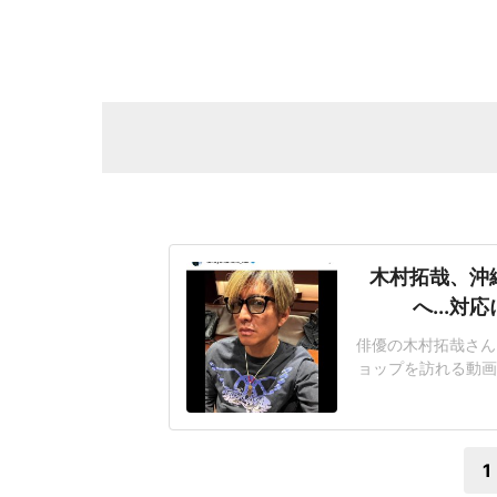
木村拓哉、沖
へ...
俳優の木村拓哉さん(
ョップを訪れる動画
銀座にある沖縄の
そばにもずくの天
豪快にかぶりつき
1