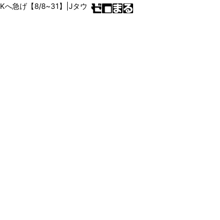
RKへ急げ【8/8~31】|Jタウ