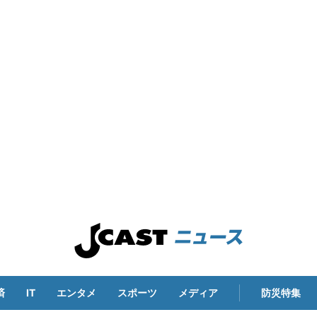
済
IT
エンタメ
スポーツ
メディア
防災特集