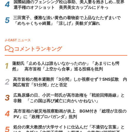
国際結婚のフェンシング松山恭助、美人妻を抱きしめ...世界
選手権のオフショット 美男美女カップルにドキっ
三田寛子、優雅な淡い黄色の着物姿で上品なたたずまいで
「めちゃくちゃ綺麗」「涼しげ」美貌ダダ漏れ
J-CAST ニュース
コメントランキング
蓮舫氏「止める人は誰もいなかったのか」「あまりにも愕
然」 高市首相「上空から合掌」巡る投稿を批判
高市首相の熊本避難所「3分間」しか視察せず？SNS拡散 内
閣広報官「51分間」だと否定
広島原爆の日、小沢一郎氏が高市政権を「戦前回帰路線」と
非難 「この国は再び滅亡に向かいかねない」
高市首相の被災地視察動画が炎上 BGM付き「総理が主役の
PV」に「政権プロパガンダ」批判
処分の東大教授が大学サイトに仕込んだ「不適切な言葉」と