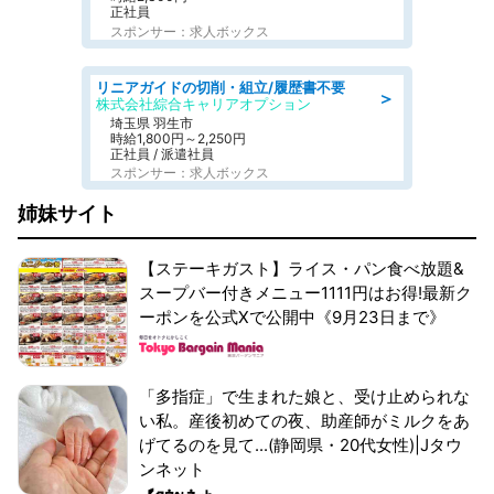
正社員
スポンサー：求人ボックス
リニアガイドの切削・組立/履歴書不要
＞
株式会社綜合キャリアオプション
埼玉県 羽生市
時給1,800円～2,250円
正社員 / 派遣社員
スポンサー：求人ボックス
姉妹サイト
【ステーキガスト】ライス・パン食べ放題&
スープバー付きメニュー1111円はお得!最新ク
ーポンを公式Xで公開中《9月23日まで》
「多指症」で生まれた娘と、受け止められな
い私。産後初めての夜、助産師がミルクをあ
げてるのを見て...(静岡県・20代女性)|Jタウ
ンネット