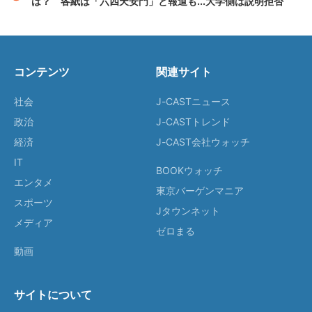
は？ 各紙は「六四天安門」と報道も...大学側は説明拒否
コンテンツ
関連サイト
社会
J-CASTニュース
政治
J-CASTトレンド
経済
J-CAST会社ウォッチ
IT
BOOKウォッチ
エンタメ
東京バーゲンマニア
スポーツ
Jタウンネット
メディア
ゼロまる
動画
サイトについて