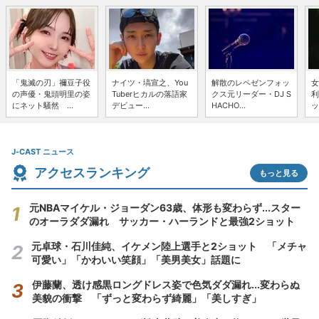
「鬼滅の刃」禰豆子役
ナイツ・塙宣之、You
解散のレペゼンフォッ
女
の声優・鬼頭明里の姿
Tuberヒカルの落語家
クス元リーダー・DJ S
利
にネット騒然 ...
デビュー...
HACHO...
ッ
J-CAST ニュース
アクセスランキング
もっと見る
元NBAマイケル・ジョーダン63歳、体形も変わらず...スター
のオーラダダ漏れ サッカー・ハーランドと最強2ショット
元卓球・石川佳純、イケメン陸上選手と2ショット 「メチャ
可愛い」「かわいい笑顔」「美男美女」話題に
伊藤蘭、透け感黒ロングドレス姿で色気ダダ漏れ...変わらぬ
美貌の衝撃 「ずっと変わらず綺麗」「美しすぎ」