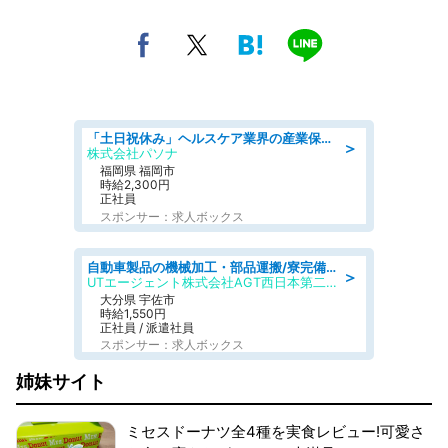
「土日祝休み」ヘルスケア業界の産業保健師/高時給/未経験OK/要資格:保健師、正看護師
＞
株式会社パソナ
福岡県 福岡市
時給2,300円
正社員
スポンサー：求人ボックス
自動車製品の機械加工・部品運搬/寮完備/日払い/工場・製造
＞
UTエージェント株式会社AGT西日本第二CU
大分県 宇佐市
時給1,550円
正社員 / 派遣社員
スポンサー：求人ボックス
姉妹サイト
ミセスドーナツ全4種を実食レビュー!可愛さ