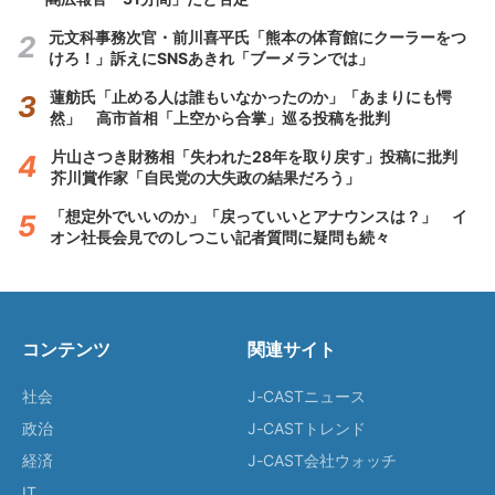
元文科事務次官・前川喜平氏「熊本の体育館にクーラーをつ
けろ！」訴えにSNSあきれ「ブーメランでは」
蓮舫氏「止める人は誰もいなかったのか」「あまりにも愕
然」 高市首相「上空から合掌」巡る投稿を批判
片山さつき財務相「失われた28年を取り戻す」投稿に批判
芥川賞作家「自民党の大失政の結果だろう」
「想定外でいいのか」「戻っていいとアナウンスは？」 イ
オン社長会見でのしつこい記者質問に疑問も続々
コンテンツ
関連サイト
社会
J-CASTニュース
政治
J-CASTトレンド
経済
J-CAST会社ウォッチ
IT