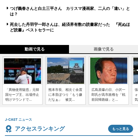
つげ義春さんと白土三平さん カリスマ漫画家、二人の「違い」と
は？
死去した丹羽宇一郎さんは、経済界有数の読書家だった 『死ぬほ
ど読書』ベストセラーに
動画で見る
画像で見る
「異物使用疑惑」元韓
熊本市長、相次ぐ余震
広島原爆の日、小沢一
張
国セーブ王、出場停止
に本音ぽつり「もう嫌
郎氏が高市政権を「戦
ォ
明けマウンドで...
だなぁ」 被災...
前回帰路線」と...
気
J-CAST ニュース
アクセスランキング
もっと見る