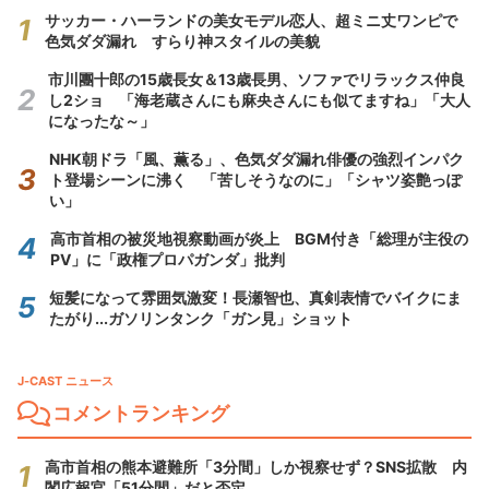
サッカー・ハーランドの美女モデル恋人、超ミニ丈ワンピで
色気ダダ漏れ すらり神スタイルの美貌
市川團十郎の15歳長女＆13歳長男、ソファでリラックス仲良
し2ショ 「海老蔵さんにも麻央さんにも似てますね」「大人
になったな～」
NHK朝ドラ「風、薫る」、色気ダダ漏れ俳優の強烈インパク
ト登場シーンに沸く 「苦しそうなのに」「シャツ姿艶っぽ
い」
高市首相の被災地視察動画が炎上 BGM付き「総理が主役の
PV」に「政権プロパガンダ」批判
短髪になって雰囲気激変！長瀬智也、真剣表情でバイクにま
たがり...ガソリンタンク「ガン見」ショット
J-CAST ニュース
コメントランキング
高市首相の熊本避難所「3分間」しか視察せず？SNS拡散 内
閣広報官「51分間」だと否定