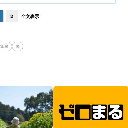
2
全文表示
本田翼
箸