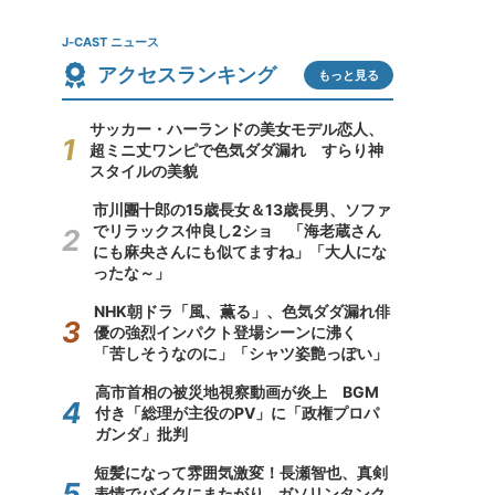
J-CAST ニュース
アクセスランキング
もっと見る
サッカー・ハーランドの美女モデル恋人、
超ミニ丈ワンピで色気ダダ漏れ すらり神
スタイルの美貌
市川團十郎の15歳長女＆13歳長男、ソファ
でリラックス仲良し2ショ 「海老蔵さん
にも麻央さんにも似てますね」「大人にな
ったな～」
NHK朝ドラ「風、薫る」、色気ダダ漏れ俳
優の強烈インパクト登場シーンに沸く
「苦しそうなのに」「シャツ姿艶っぽい」
高市首相の被災地視察動画が炎上 BGM
付き「総理が主役のPV」に「政権プロパ
ガンダ」批判
短髪になって雰囲気激変！長瀬智也、真剣
表情でバイクにまたがり...ガソリンタンク