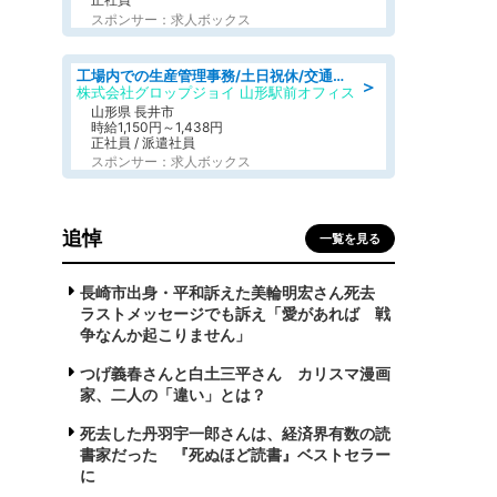
スポンサー：求人ボックス
工場内での生産管理事務/土日祝休/交通費支給
＞
株式会社グロップジョイ 山形駅前オフィス
山形県 長井市
時給1,150円～1,438円
正社員 / 派遣社員
スポンサー：求人ボックス
追悼
一覧を見る
長崎市出身・平和訴えた美輪明宏さん死去
ラストメッセージでも訴え「愛があれば 戦
争なんか起こりません」
つげ義春さんと白土三平さん カリスマ漫画
家、二人の「違い」とは？
死去した丹羽宇一郎さんは、経済界有数の読
書家だった 『死ぬほど読書』ベストセラー
に