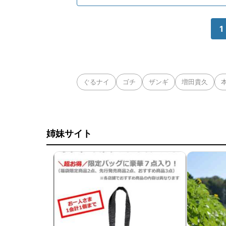
1
ぐるナイ
ゴチ
ザンギ
増田貴久
姉妹サイト