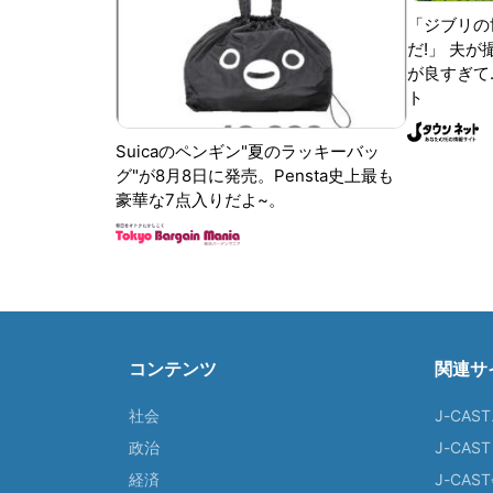
「ジブリの
だ!」 夫
が良すぎて.
ト
Suicaのペンギン"夏のラッキーバッ
グ"が8月8日に発売。Pensta史上最も
豪華な7点入りだよ~。
コンテンツ
関連サ
社会
J-CAS
政治
J-CAS
経済
J-CA