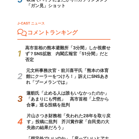
「ガン見」ショット
J-CAST ニュース
コメントランキング
高市首相の熊本避難所「3分間」しか視察せ
ず？SNS拡散 内閣広報官「51分間」だと
否定
元文科事務次官・前川喜平氏「熊本の体育
館にクーラーをつけろ！」訴えにSNSあき
れ「ブーメランでは」
蓮舫氏「止める人は誰もいなかったのか」
「あまりにも愕然」 高市首相「上空から
合掌」巡る投稿を批判
片山さつき財務相「失われた28年を取り戻
す」投稿に批判 芥川賞作家「自民党の大
失政の結果だろう」
「想定外でいいのか」「戻っていいとアナ