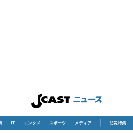
済
IT
エンタメ
スポーツ
メディア
防災特集