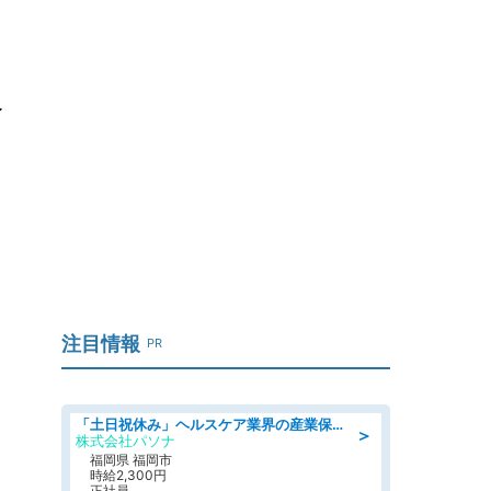
服
注目情報
PR
「土日祝休み」ヘルスケア業界の産業保健師/高時給/未経験OK/要資格:保健師、正看護師
＞
株式会社パソナ
福岡県 福岡市
時給2,300円
正社員