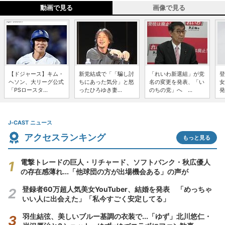
動画で見る
画像で見る
【ドジャース】キム・
新党結成で「「騙し討
「れいわ新選組」が党
登
ヘソン、大リーグ公式
ちにあった気分」と怒
名の変更を発表、「い
女
「PSロースタ...
ったひろゆき妻...
のちの党」へ ...
発
J-CAST ニュース
アクセスランキング
もっと見る
電撃トレードの巨人・リチャード、ソフトバンク・秋広優人
の存在感薄れ...「他球団の方が出場機会ある」の声が
登録者60万超人気美女YouTuber、結婚を発表 「めっちゃ
いい人に出会えた」「私今すごく安定してる」
羽生結弦、美しいブルー基調の衣装で...「ゆず」北川悠仁・