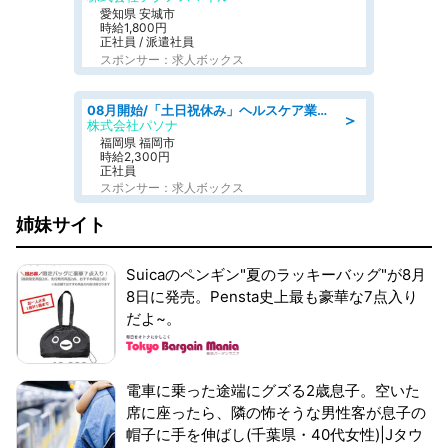
愛知県 安城市
時給1,800円
正社員 / 派遣社員
スポンサー：求人ボックス
08月開始/「土日祝休み」ヘルスケア業界の産業保健師/高時給/未経験OK/要資格:保健師、正看護師
＞
株式会社パソナ
福岡県 福岡市
時給2,300円
正社員
スポンサー：求人ボックス
姉妹サイト
Suicaのペンギン"夏のラッキーバッグ"が8月
8日に発売。Pensta史上最も豪華な7点入り
だよ~。
電車に乗った途端にグズる2歳息子。空いた
席に座ったら、隣の怖そうな男性客が息子の
帽子に手を伸ばし(千葉県・40代女性)|Jタウ