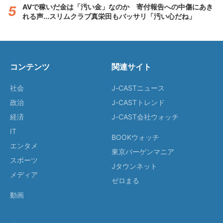
AVで稼いだ金は「汚い金」なのか 寄付報告への中傷にあき
れる声...スリムクラブ真栄田もバッサリ「汚い心だね」
コンテンツ
関連サイト
社会
J-CASTニュース
政治
J-CASTトレンド
経済
J-CAST会社ウォッチ
IT
BOOKウォッチ
エンタメ
東京バーゲンマニア
スポーツ
Jタウンネット
メディア
ゼロまる
動画