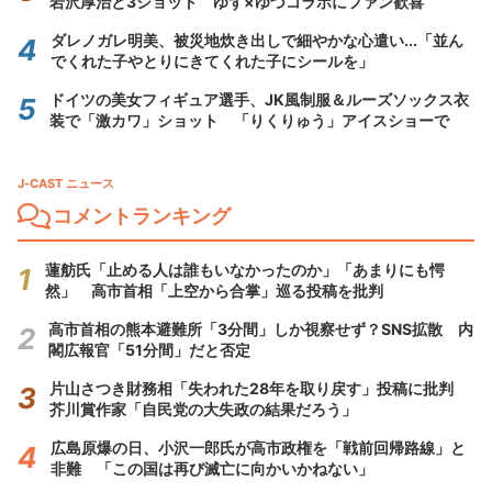
岩沢厚治と3ショット ゆず×ゆづコラボにファン歓喜
ダレノガレ明美、被災地炊き出しで細やかな心遣い...「並ん
でくれた子やとりにきてくれた子にシールを」
ドイツの美女フィギュア選手、JK風制服＆ルーズソックス衣
装で「激カワ」ショット 「りくりゅう」アイスショーで
J-CAST ニュース
コメントランキング
蓮舫氏「止める人は誰もいなかったのか」「あまりにも愕
然」 高市首相「上空から合掌」巡る投稿を批判
高市首相の熊本避難所「3分間」しか視察せず？SNS拡散 内
閣広報官「51分間」だと否定
片山さつき財務相「失われた28年を取り戻す」投稿に批判
芥川賞作家「自民党の大失政の結果だろう」
広島原爆の日、小沢一郎氏が高市政権を「戦前回帰路線」と
非難 「この国は再び滅亡に向かいかねない」