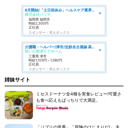
8月開始/「土日祝休み」ヘルスケア業界の産業保健師/高時給/未経験OK/要資格:保健師、正看護師
＞
株式会社パソナ
福岡県 福岡市
時給2,300円
正社員
スポンサー：求人ボックス
介護職・ヘルパー/津市/近鉄名古屋線 高田本山/三重県/デイサービス
＞
憩いの里津ケアホーム
三重県 津市
時給1,105円～1,580円
正社員
スポンサー：求人ボックス
姉妹サイト
ミセスドーナツ全4種を実食レビュー!可愛さ
も食べ応えもばっちりで大満足。
「ジブリの世界」「冒険のはじまりだ!」 夫