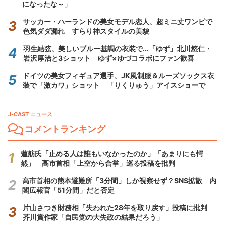
になったな～」
サッカー・ハーランドの美女モデル恋人、超ミニ丈ワンピで
色気ダダ漏れ すらり神スタイルの美貌
羽生結弦、美しいブルー基調の衣装で...「ゆず」北川悠仁・
岩沢厚治と3ショット ゆず×ゆづコラボにファン歓喜
ドイツの美女フィギュア選手、JK風制服＆ルーズソックス衣
装で「激カワ」ショット 「りくりゅう」アイスショーで
J-CAST ニュース
コメントランキング
蓮舫氏「止める人は誰もいなかったのか」「あまりにも愕
然」 高市首相「上空から合掌」巡る投稿を批判
高市首相の熊本避難所「3分間」しか視察せず？SNS拡散 内
閣広報官「51分間」だと否定
片山さつき財務相「失われた28年を取り戻す」投稿に批判
芥川賞作家「自民党の大失政の結果だろう」