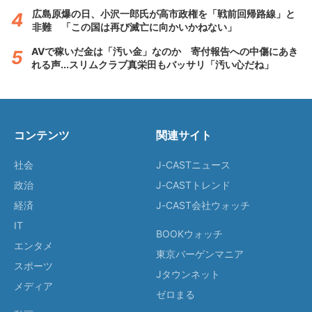
広島原爆の日、小沢一郎氏が高市政権を「戦前回帰路線」と
非難 「この国は再び滅亡に向かいかねない」
AVで稼いだ金は「汚い金」なのか 寄付報告への中傷にあき
れる声...スリムクラブ真栄田もバッサリ「汚い心だね」
コンテンツ
関連サイト
社会
J-CASTニュース
政治
J-CASTトレンド
経済
J-CAST会社ウォッチ
IT
BOOKウォッチ
エンタメ
東京バーゲンマニア
スポーツ
Jタウンネット
メディア
ゼロまる