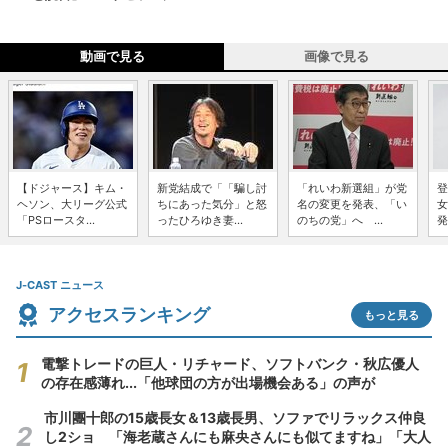
動画で見る
画像で見る
【ドジャース】キム・
新党結成で「「騙し討
「れいわ新選組」が党
登
ヘソン、大リーグ公式
ちにあった気分」と怒
名の変更を発表、「い
女
「PSロースタ...
ったひろゆき妻...
のちの党」へ ...
発
J-CAST ニュース
アクセスランキング
もっと見る
電撃トレードの巨人・リチャード、ソフトバンク・秋広優人
の存在感薄れ...「他球団の方が出場機会ある」の声が
市川團十郎の15歳長女＆13歳長男、ソファでリラックス仲良
し2ショ 「海老蔵さんにも麻央さんにも似てますね」「大人