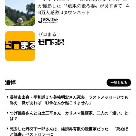
が撮影した〝1歳娘の後ろ姿〟が良すぎて...4.
8万人感激|Jタウンネット
ゼロまる
追悼
一覧を見る
長崎市出身・平和訴えた美輪明宏さん死去 ラストメッセージでも
訴え「愛があれば 戦争なんか起こりません」
つげ義春さんと白土三平さん カリスマ漫画家、二人の「違い」と
は？
死去した丹羽宇一郎さんは、経済界有数の読書家だった 『死ぬほ
ど読書』ベストセラーに