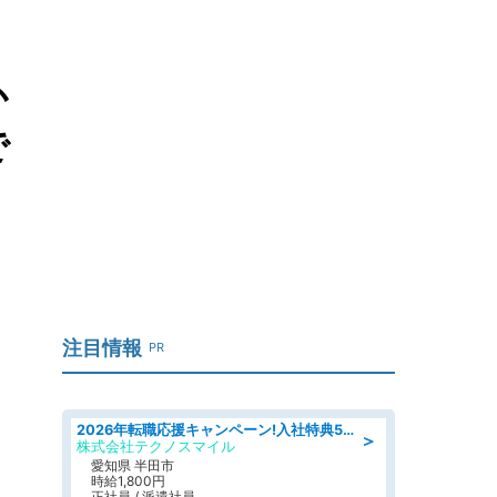
か
で
注目情報
PR
2026年転職応援キャンペーン!入社特典58万円/デンソーで働こう!自動車工場で小型部品の検査業務 denso aichi
＞
株式会社テクノスマイル
愛知県 半田市
時給1,800円
正社員 / 派遣社員