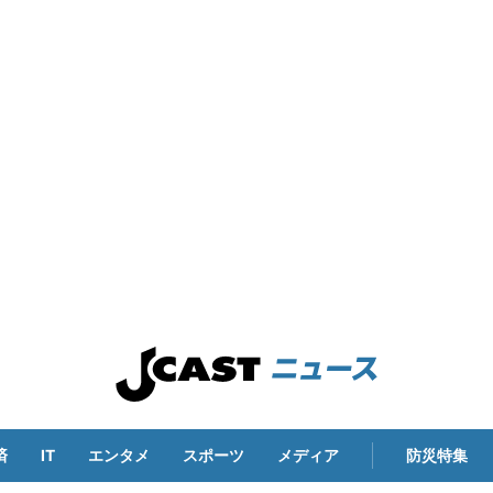
済
IT
エンタメ
スポーツ
メディア
防災特集