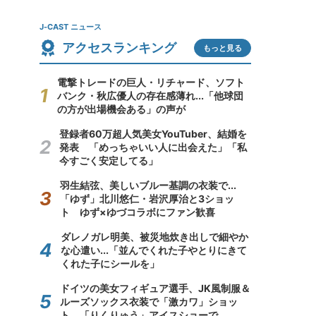
J-CAST ニュース
アクセスランキング
もっと見る
電撃トレードの巨人・リチャード、ソフト
バンク・秋広優人の存在感薄れ...「他球団
の方が出場機会ある」の声が
登録者60万超人気美女YouTuber、結婚を
発表 「めっちゃいい人に出会えた」「私
今すごく安定してる」
羽生結弦、美しいブルー基調の衣装で...
「ゆず」北川悠仁・岩沢厚治と3ショッ
ト ゆず×ゆづコラボにファン歓喜
ダレノガレ明美、被災地炊き出しで細やか
な心遣い...「並んでくれた子やとりにきて
くれた子にシールを」
ドイツの美女フィギュア選手、JK風制服＆
ルーズソックス衣装で「激カワ」ショッ
ト 「りくりゅう」アイスショーで