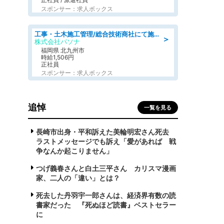
スポンサー：求人ボックス
工事・土木施工管理/総合技術商社にて施工管理のお仕事/即日勤務可/車通勤可/工事・土木施工管理/生産・品質管理
＞
株式会社パソナ
福岡県 北九州市
時給1,506円
正社員
スポンサー：求人ボックス
追悼
一覧を見る
長崎市出身・平和訴えた美輪明宏さん死去
ラストメッセージでも訴え「愛があれば 戦
争なんか起こりません」
つげ義春さんと白土三平さん カリスマ漫画
家、二人の「違い」とは？
死去した丹羽宇一郎さんは、経済界有数の読
書家だった 『死ぬほど読書』ベストセラー
に