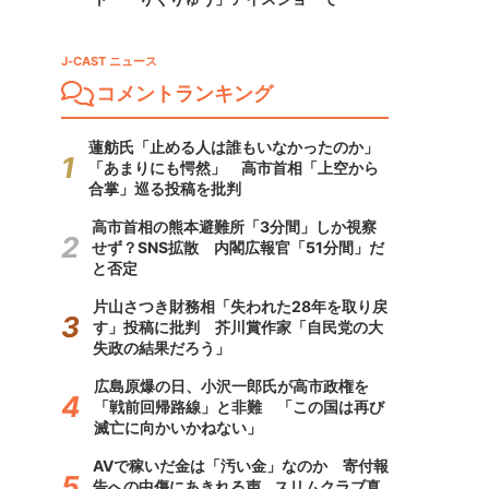
J-CAST ニュース
コメントランキング
蓮舫氏「止める人は誰もいなかったのか」
「あまりにも愕然」 高市首相「上空から
合掌」巡る投稿を批判
高市首相の熊本避難所「3分間」しか視察
せず？SNS拡散 内閣広報官「51分間」だ
と否定
片山さつき財務相「失われた28年を取り戻
す」投稿に批判 芥川賞作家「自民党の大
失政の結果だろう」
広島原爆の日、小沢一郎氏が高市政権を
「戦前回帰路線」と非難 「この国は再び
滅亡に向かいかねない」
AVで稼いだ金は「汚い金」なのか 寄付報
告への中傷にあきれる声...スリムクラブ真