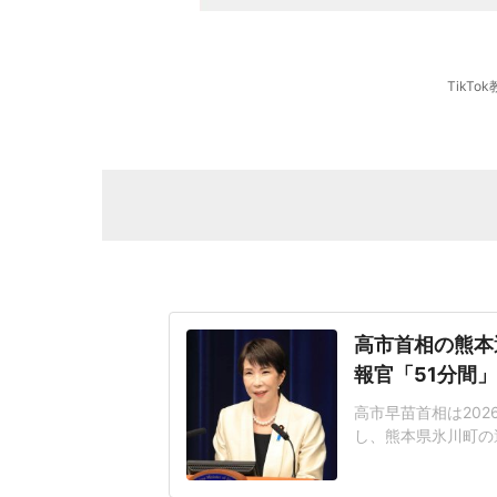
TikTo
高市首相の熊本
報官「51分間
高市早苗首相は20
し、熊本県氷川町の
上では、高市氏がわ
る。これに対し、内