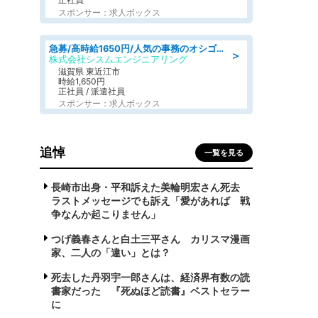
スポンサー：求人ボックス
急募/高時給1650円/人気の事務のオシゴト/各種社保完備/8時30分～の日勤/土日祝休み
＞
株式会社シスムエンジニアリング
滋賀県 東近江市
時給1,650円
正社員 / 派遣社員
スポンサー：求人ボックス
追悼
一覧を見る
長崎市出身・平和訴えた美輪明宏さん死去
ラストメッセージでも訴え「愛があれば 戦
争なんか起こりません」
つげ義春さんと白土三平さん カリスマ漫画
家、二人の「違い」とは？
死去した丹羽宇一郎さんは、経済界有数の読
書家だった 『死ぬほど読書』ベストセラー
に