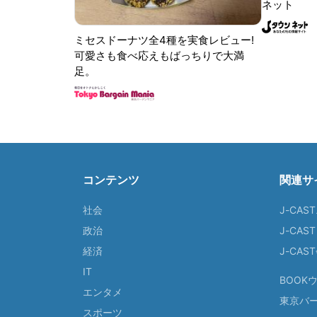
ネット
ミセスドーナツ全4種を実食レビュー!
可愛さも食べ応えもばっちりで大満
足。
コンテンツ
関連サ
社会
J-CAS
政治
J-CAS
経済
J-CA
IT
BOOK
エンタメ
東京バ
スポーツ