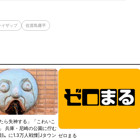
たうえで、滞在時間は「51分間」だったと否定した。氷川中
3分間」だと
ライザップ
佐渡島庸平
たら失神する」「こわいこ
」 兵庫・尼崎の公園に佇む
〟に1.3万人戦慄|Jタウン
ゼロまる