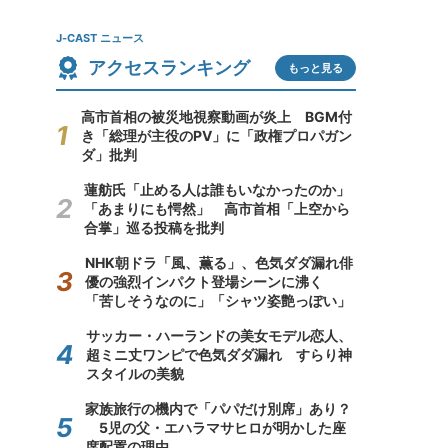
J-CAST ニュース
アクセスランキング
もっと見る
高市首相の被災地視察動画が炎上 BGM付
き「総理が主役のPV」に「政権プロパガン
ダ」批判
蓮舫氏「止める人は誰もいなかったのか」
「あまりにも愕然」 高市首相「上空から
合掌」巡る投稿を批判
NHK朝ドラ「風、薫る」、色気ダダ漏れ俳
優の強烈インパクト登場シーンに沸く
「苦しそうなのに」「シャツ姿艶っぽい」
サッカー・ハーランドの美女モデル恋人、
超ミニ丈ワンピで色気ダダ漏れ すらり神
スタイルの美貌
家族旅行の機内で「パパだけ別席」あり？
5児の父・エハラマサヒロが明かした座
席配置の理由