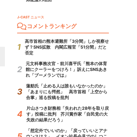
J-CAST ニュース
コメントランキング
高市首相の熊本避難所「3分間」しか視察せ
ず？SNS拡散 内閣広報官「51分間」だと
否定
元文科事務次官・前川喜平氏「熊本の体育
館にクーラーをつけろ！」訴えにSNSあき
れ「ブーメランでは」
蓮舫氏「止める人は誰もいなかったのか」
「あまりにも愕然」 高市首相「上空から
合掌」巡る投稿を批判
片山さつき財務相「失われた28年を取り戻
す」投稿に批判 芥川賞作家「自民党の大
失政の結果だろう」
「想定外でいいのか」「戻っていいとアナ
ウンスは？」 イオン社長会見でのしつこ