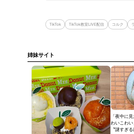
流れていると言及し
学校の滞在時間が「
TikTok
TikTok教室LIVE配信
コルク
姉妹サイト
「夜中に見
わいこわい
〝謎すぎる顔