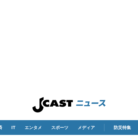
済
IT
エンタメ
スポーツ
メディア
防災特集