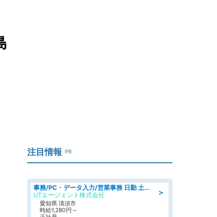
島
注目情報
PR
事務/PC・データ入力/営業事務 日勤 土日休み 残業少なめ 車通勤OK 総合事務
＞
UTエージェント株式会社
愛知県 清須市
時給1,280円～
正社員