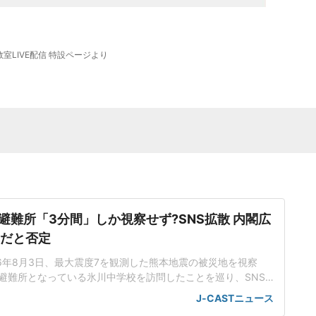
k教室LIVE配信 特設ページより
避難所「3分間」しか視察せず?SNS拡散 内閣広
」だと否定
26年8月3日、最大震度7を観測した熊本地震の被災地を視察
避難所となっている氷川中学校を訪問したことを巡り、SNS
ずか「3分間」しか滞在しなかったという情報が拡散してい
J-CASTニュース
閣広報官の公式Xアカウントは4日、事実と全く異なる情報が