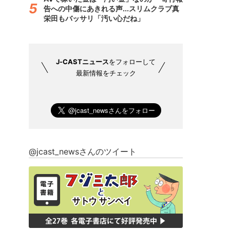
告への中傷にあきれる声...スリムクラブ真
栄田もバッサリ「汚い心だね」
J-CASTニュース
をフォローして
最新情報をチェック
@jcast_newsさんのツイート