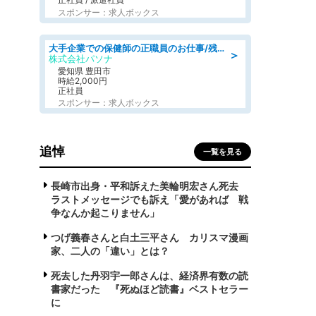
スポンサー：求人ボックス
大手企業での保健師の正職員のお仕事/残業なし/要資格:保健師
＞
株式会社パソナ
愛知県 豊田市
時給2,000円
正社員
スポンサー：求人ボックス
追悼
一覧を見る
長崎市出身・平和訴えた美輪明宏さん死去
ラストメッセージでも訴え「愛があれば 戦
争なんか起こりません」
つげ義春さんと白土三平さん カリスマ漫画
家、二人の「違い」とは？
死去した丹羽宇一郎さんは、経済界有数の読
書家だった 『死ぬほど読書』ベストセラー
に