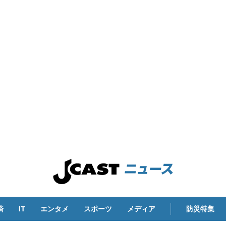
済
IT
エンタメ
スポーツ
メディア
防災特集