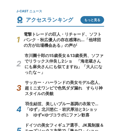
J-CAST ニュース
アクセスランキング
もっと見る
電撃トレードの巨人・リチャード、ソフト
バンク・秋広優人の存在感薄れ...「他球団
の方が出場機会ある」の声が
市川團十郎の15歳長女＆13歳長男、ソファ
でリラックス仲良し2ショ 「海老蔵さん
にも麻央さんにも似てますね」「大人にな
ったな～」
サッカー・ハーランドの美女モデル恋人、
超ミニ丈ワンピで色気ダダ漏れ すらり神
スタイルの美貌
羽生結弦、美しいブルー基調の衣装で...
「ゆず」北川悠仁・岩沢厚治と3ショッ
ト ゆず×ゆづコラボにファン歓喜
ドイツの美女フィギュア選手、JK風制服＆
ルーズソックス衣装で「激カワ」ショッ