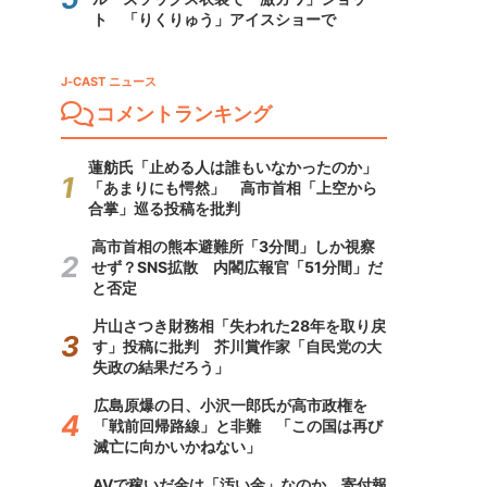
ト 「りくりゅう」アイスショーで
J-CAST ニュース
コメントランキング
蓮舫氏「止める人は誰もいなかったのか」
「あまりにも愕然」 高市首相「上空から
合掌」巡る投稿を批判
高市首相の熊本避難所「3分間」しか視察
せず？SNS拡散 内閣広報官「51分間」だ
と否定
片山さつき財務相「失われた28年を取り戻
す」投稿に批判 芥川賞作家「自民党の大
失政の結果だろう」
広島原爆の日、小沢一郎氏が高市政権を
「戦前回帰路線」と非難 「この国は再び
滅亡に向かいかねない」
AVで稼いだ金は「汚い金」なのか 寄付報