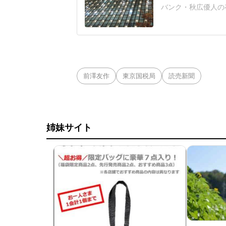
バンク・秋広優人の
いリチャードはソフ
いた長打力を評価さ
移籍。阿部慎之助前監
打点をマークした。
前澤友作
東京国税局
読売新聞
姉妹サイト