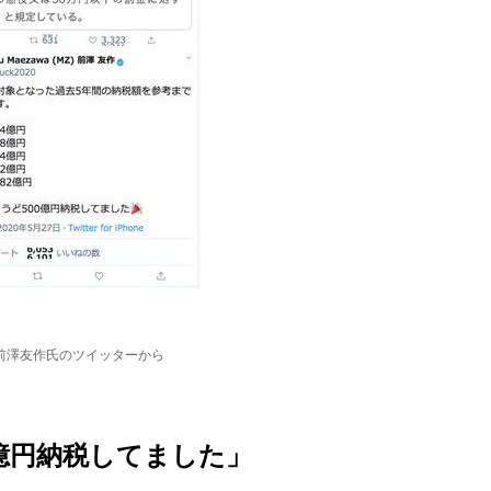
前澤友作氏のツイッターから
億円納税してました」