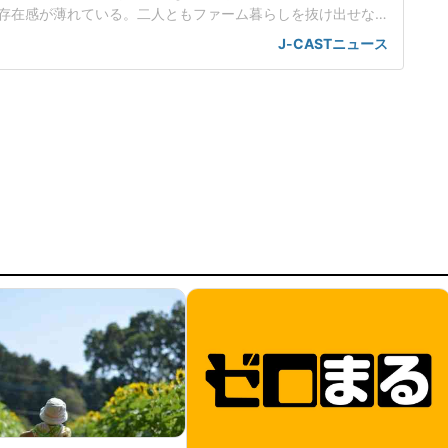
存在感が薄れている。二人ともファーム暮らしを抜け出せな
トバンク在籍時にウエスタン・リーグで5年連続本塁打王に輝
J-CASTニュース
れ、秋広優人、大江竜聖と2対1のトレードで25年5月に巨人に
督の期待は大きく、77試合出場で打率.211、11本塁打、39