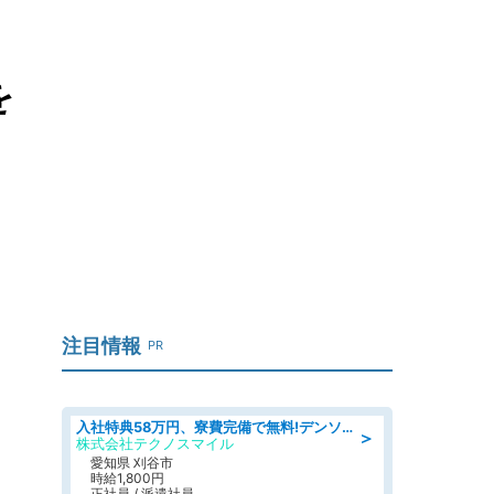
を
注目情報
PR
入社特典58万円、寮費完備で無料!デンソーで働こう!自動車工場で小型部品の検査業務 denso aichi
＞
株式会社テクノスマイル
愛知県 刈谷市
時給1,800円
正社員 / 派遣社員