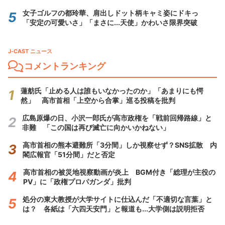
女子ゴルフの都玲華、肩出しドット柄キャミ姿にドキっ
「安定の可愛いさ」「まさに...天使」かわいさ限界突破
J-CAST ニュース
コメントランキング
蓮舫氏「止める人は誰もいなかったのか」「あまりにも愕
然」 高市首相「上空から合掌」巡る投稿を批判
広島原爆の日、小沢一郎氏が高市政権を「戦前回帰路線」と
非難 「この国は再び滅亡に向かいかねない」
高市首相の熊本避難所「3分間」しか視察せず？SNS拡散 内
閣広報官「51分間」だと否定
高市首相の被災地視察動画が炎上 BGM付き「総理が主役の
PV」に「政権プロパガンダ」批判
処分の東大教授が大学サイトに仕込んだ「不適切な言葉」と
は？ 各紙は「六四天安門」と報道も...大学側は説明拒否