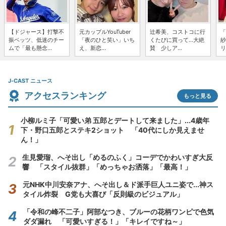
【ドジャース】打撃不
元カップルYouTuber
辻希美、コストコに行
「
振ベッツ、低迷のチー
「夜のひと笑い」いち
くたびに買って...大絶
紗
ムで「最も懸念...
え、新恋...
賛 少しア...
リ
J-CAST ニュース
アクセスランキング
もっと見る
小柳ルミ子「可愛い弟 五郎とデートして来ました」...4歳年
下・野口五郎とステキ2ショット 「40代にしか見えませ
ん！」
生見愛瑠、へそ出し「めるのふく」コーデでかわいすぎ大反
響 「スタイル抜群」「めっちゃお洒落」「最高！」
元NHK中川安奈アナ、へそ出し＆ド派手巨人ユニ姿で...神ス
タイル炸裂 G党も大喜び「反則級のビジュアル」
「令和の峰不二子」阿部なつき、ブルーの花柄ワンピで色気
ダダ漏れ 「可愛いすぎる！」「キレイですね～」