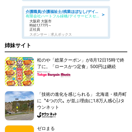
介護職員/介護福祉士/残業ほぼなし/デイサービスの介護士/日勤のみ
＞
有限会社ハートフル緑橋/デイサービスセンター ハートフル東成
大阪府 大阪市
時給1,177円～
正社員
スポンサー：求人ボックス
姉妹サイト
松のや「総菜クーポン」が8月12日15時で終
了に。「ロースかつ定食」500円は継続
「技術の進化を感じられる」 北海道・積丹町
に〝4つの穴〟が並ぶ理由に1.8万人感心|Jタ
ウンネット
ゼロまる