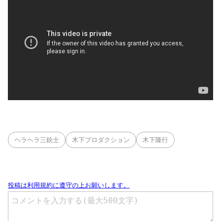
ヘラヘラ三銃士
木下プロダクション
木下隆行