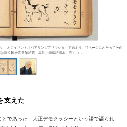
シ、オジイサントオバアサンガアリマシタ」で始まり、11ページにわたってその
真は国立国会図書館所蔵「尋常小學國語讀本 卷1」）。
を支えた
とであった。大正デモクラシーという語で語られ