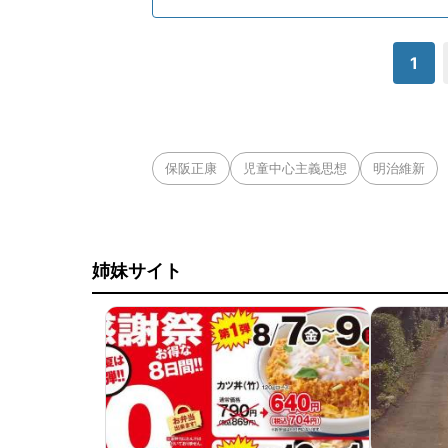
1
保阪正康
児童中心主義思想
明治維新
姉妹サイト