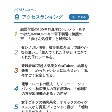
J-CAST ニュース
アクセスランキング
もっと見る
顔面付近の155キロ直球にヘルメット叩き
つけたDeNAルーキー宮下朝陽に擁護の
声 「負けん気必要」と球団OB
ダレノガレ明美、被災地炊き出しで細やか
な心遣い...「並んでくれた子やとりにきて
くれた子にシールを」
登録者60万超人気美女YouTuber、結婚を
発表 「めっちゃいい人に出会えた」「私
今すごく安定してる」
電撃トレードの巨人・リチャード、ソフト
バンク・秋広優人の存在感薄れ...「他球団
の方が出場機会ある」の声が
女子ゴルフの鶴岡果恋、オリックスのイケ
メン夫から貴重プレゼントに喜び 「感動
をありがとう！！」