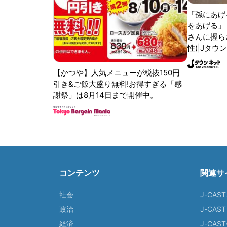
「孫にあげ
をあげる」
さんに握ら
性)|Jタウ
【かつや】人気メニューが税抜150円
引き&ご飯大盛り無料!お得すぎる「感
謝祭」は8月14日まで開催中。
コンテンツ
関連サ
社会
J-CAS
政治
J-CAS
経済
J-CA