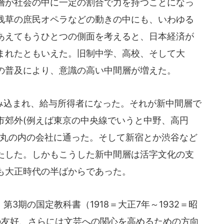
層が社会の中に一定の割合で力を持つことになっ
浅草の庶民オペラなどの動きの中にも、いわゆる
あえてもうひとつの側面を考えると、日本経済が
まれたともいえた。旧制中学、高校、そして大
の普及により、意識の高い中間層が増えた。
込まれ、給与所得者になった。それが新中間層で
市郊外(例えば東京の中央線でいうと中野、高円
、丸の内の会社に通った。そして新宿とか渋谷など
たした。しかもこうした新中間層は活字文化の支
も大正時代の半ばからであった。
3期の国定教科書（1918＝大正7年～1932＝昭
の友好、さらには文芸への関心を高めるための方向