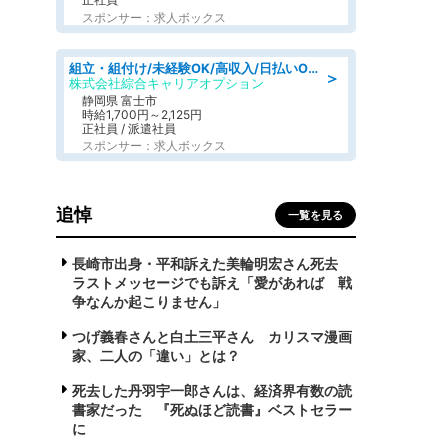
スポンサー：求人ボックス
組立・組付け/未経験OK/高収入/日払いOK/交替制/20・30・40代活躍中
＞
株式会社綜合キャリアオプション
静岡県 富士市
時給1,700円～2,125円
正社員 / 派遣社員
スポンサー：求人ボックス
追悼
一覧を見る
長崎市出身・平和訴えた美輪明宏さん死去
ラストメッセージでも訴え「愛があれば 戦
争なんか起こりません」
つげ義春さんと白土三平さん カリスマ漫画
家、二人の「違い」とは？
死去した丹羽宇一郎さんは、経済界有数の読
書家だった 『死ぬほど読書』ベストセラー
に