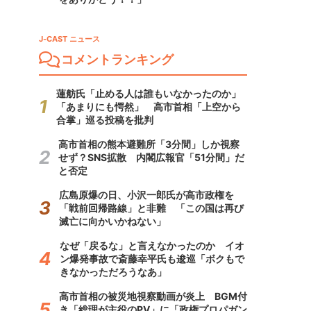
J-CAST ニュース
コメントランキング
蓮舫氏「止める人は誰もいなかったのか」
「あまりにも愕然」 高市首相「上空から
合掌」巡る投稿を批判
高市首相の熊本避難所「3分間」しか視察
せず？SNS拡散 内閣広報官「51分間」だ
と否定
広島原爆の日、小沢一郎氏が高市政権を
「戦前回帰路線」と非難 「この国は再び
滅亡に向かいかねない」
なぜ「戻るな」と言えなかったのか イオ
ン爆発事故で斎藤幸平氏も逡巡「ボクもで
きなかっただろうなあ」
高市首相の被災地視察動画が炎上 BGM付
き「総理が主役のPV」に「政権プロパガン