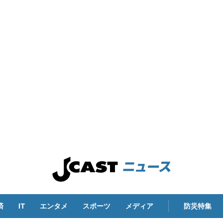
済
IT
エンタメ
スポーツ
メディア
防災特集