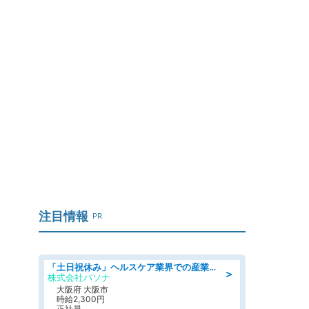
注目情報
PR
「土日祝休み」ヘルスケア業界での産業保健師業務/看護師/高時給/要資格:正看護師
＞
株式会社パソナ
大阪府 大阪市
時給2,300円
正社員