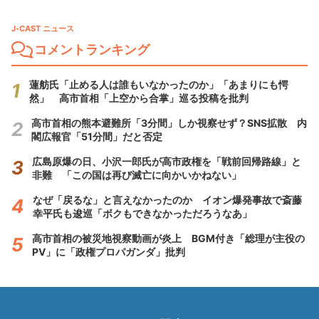
J-CAST ニュース
コメントランキング
蓮舫氏「止める人は誰もいなかったのか」「あまりにも愕
然」 高市首相「上空から合掌」巡る投稿を批判
高市首相の熊本避難所「3分間」しか視察せず？SNS拡散 内
閣広報官「51分間」だと否定
広島原爆の日、小沢一郎氏が高市政権を「戦前回帰路線」と
非難 「この国は再び滅亡に向かいかねない」
なぜ「戻るな」と言えなかったのか イオン爆発事故で斎藤
幸平氏も逡巡「ボクもできなかっただろうなあ」
高市首相の被災地視察動画が炎上 BGM付き「総理が主役の
PV」に「政権プロパガンダ」批判