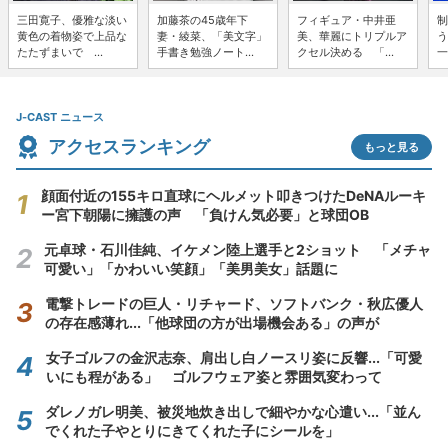
三田寛子、優雅な淡い
加藤茶の45歳年下
フィギュア・中井亜
制
黄色の着物姿で上品な
妻・綾菜、「美文字」
美、華麗にトリプルア
う
たたずまいで ...
手書き勉強ノート...
クセル決める 「...
一
J-CAST ニュース
アクセスランキング
もっと見る
顔面付近の155キロ直球にヘルメット叩きつけたDeNAルーキ
ー宮下朝陽に擁護の声 「負けん気必要」と球団OB
元卓球・石川佳純、イケメン陸上選手と2ショット 「メチャ
可愛い」「かわいい笑顔」「美男美女」話題に
電撃トレードの巨人・リチャード、ソフトバンク・秋広優人
の存在感薄れ...「他球団の方が出場機会ある」の声が
女子ゴルフの金沢志奈、肩出し白ノースリ姿に反響...「可愛
いにも程がある」 ゴルフウェア姿と雰囲気変わって
ダレノガレ明美、被災地炊き出しで細やかな心遣い...「並ん
でくれた子やとりにきてくれた子にシールを」