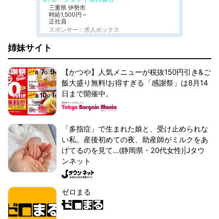
三重県 伊勢市
時給1,500円～
正社員
スポンサー：求人ボックス
姉妹サイト
【かつや】人気メニューが税抜150円引き&ご
飯大盛り無料!お得すぎる「感謝祭」は8月14
日まで開催中。
「多指症」で生まれた娘と、受け止められな
い私。産後初めての夜、助産師がミルクをあ
げてるのを見て...(静岡県・20代女性)|Jタウ
ンネット
ゼロまる