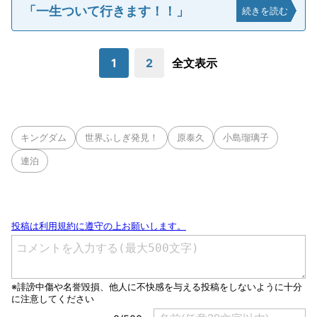
「一生ついて行きます！！」
続きを読む
1
2
全文表示
キングダム
世界ふしぎ発見！
原泰久
小島瑠璃子
連泊