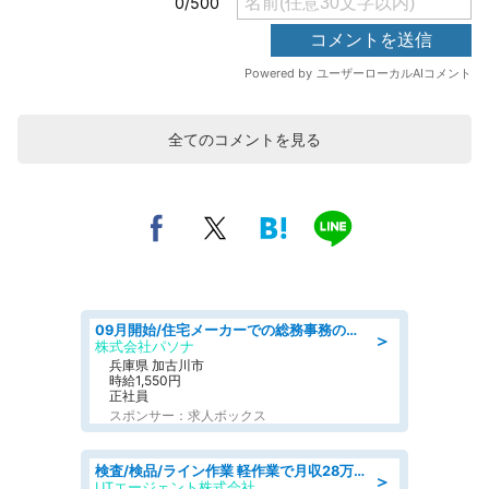
全てのコメントを見る
09月開始/住宅メーカーでの総務事務のお仕事/駅近/車通勤可/一般事務/人事労務
＞
株式会社パソナ
兵庫県 加古川市
時給1,550円
正社員
スポンサー：求人ボックス
検査/検品/ライン作業 軽作業で月収28万円可 センサー部品の箱詰め 日勤 土日休
＞
UTエージェント株式会社