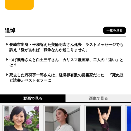
追悼
一覧を見る
長崎市出身・平和訴えた美輪明宏さん死去 ラストメッセージでも
訴え「愛があれば 戦争なんか起こりません」
つげ義春さんと白土三平さん カリスマ漫画家、二人の「違い」と
は？
死去した丹羽宇一郎さんは、経済界有数の読書家だった 『死ぬほ
ど読書』ベストセラーに
動画で見る
画像で見る