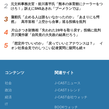
元文科事務次官・前川喜平氏「熊本の体育館にクーラーをつ
けろ！」訴えにSNSあきれ「ブーメランでは」
蓮舫氏「止める人は誰もいなかったのか」「あまりにも愕
然」 高市首相「上空から合掌」巡る投稿を批判
片山さつき財務相「失われた28年を取り戻す」投稿に批判
芥川賞作家「自民党の大失政の結果だろう」
「想定外でいいのか」「戻っていいとアナウンスは？」 イ
オン社長会見でのしつこい記者質問に疑問も続々
コンテンツ
関連サイト
社会
J-CASTニュース
政治
J-CASTトレンド
経済
J-CAST会社ウォッチ
IT
BOOKウォッチ