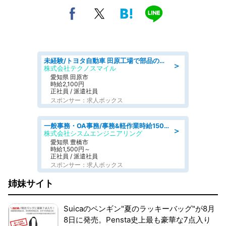
未経験/トヨタ自動車 田原工場で部品の運搬作業/tutumi
＞
株式会社テクノスマイル
愛知県 田原市
時給2,100円
正社員 / 派遣社員
スポンサー：求人ボックス
一般事務・OA事務/事務&軽作業時給1500円土日祝休み各種社保完備
＞
株式会社シスムエンジニアリング
愛知県 豊橋市
時給1,500円～
正社員 / 派遣社員
スポンサー：求人ボックス
姉妹サイト
Suicaのペンギン"夏のラッキーバッグ"が8月
8日に発売。Pensta史上最も豪華な7点入り