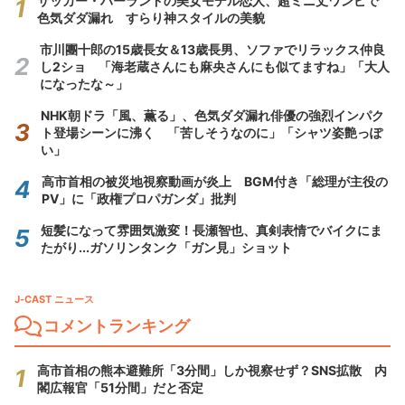
サッカー・ハーランドの美女モデル恋人、超ミニ丈ワンピで
色気ダダ漏れ すらり神スタイルの美貌
市川團十郎の15歳長女＆13歳長男、ソファでリラックス仲良
し2ショ 「海老蔵さんにも麻央さんにも似てますね」「大人
になったな～」
NHK朝ドラ「風、薫る」、色気ダダ漏れ俳優の強烈インパク
ト登場シーンに沸く 「苦しそうなのに」「シャツ姿艶っぽ
い」
高市首相の被災地視察動画が炎上 BGM付き「総理が主役の
PV」に「政権プロパガンダ」批判
短髪になって雰囲気激変！長瀬智也、真剣表情でバイクにま
たがり...ガソリンタンク「ガン見」ショット
J-CAST ニュース
コメントランキング
高市首相の熊本避難所「3分間」しか視察せず？SNS拡散 内
閣広報官「51分間」だと否定