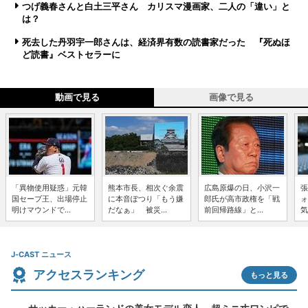
つげ義春さんと白土三平さん カリスマ漫画家、二人の「違い」と
は？
死去した丹羽宇一郎さんは、経済界有数の読書家だった 『死ぬほ
ど読書』ベストセラーに
動画で見る
画像で見る
「異物使用疑惑」元韓
熊本市長、相次ぐ余震
広島原爆の日、小沢一
張
国セーブ王、出場停止
に本音ぽつり「もう嫌
郎氏が高市政権を「戦
ォ
明けマウンドで...
だなぁ」 被災...
前回帰路線」と...
気
J-CAST ニュース
アクセスランキング
もっと見る