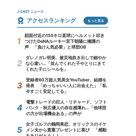
J-CAST ニュース
アクセスランキング
もっと見る
顔面付近の155キロ直球にヘルメット叩き
つけたDeNAルーキー宮下朝陽に擁護の
声 「負けん気必要」と球団OB
ダレノガレ明美、被災地炊き出しで細やか
な心遣い...「並んでくれた子やとりにきて
くれた子にシールを」
登録者60万超人気美女YouTuber、結婚を
発表 「めっちゃいい人に出会えた」「私
今すごく安定してる」
電撃トレードの巨人・リチャード、ソフト
バンク・秋広優人の存在感薄れ...「他球団
の方が出場機会ある」の声が
女子ゴルフの鶴岡果恋、オリックスのイケ
メン夫から貴重プレゼントに喜び 「感動
をありがとう！！」