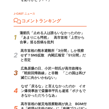
J-CAST ニュース
コメントランキング
蓮舫氏「止める人は誰もいなかったのか」
「あまりにも愕然」 高市首相「上空から
合掌」巡る投稿を批判
高市首相の熊本避難所「3分間」しか視察
せず？SNS拡散 内閣広報官「51分間」だ
と否定
広島原爆の日、小沢一郎氏が高市政権を
「戦前回帰路線」と非難 「この国は再び
滅亡に向かいかねない」
なぜ「戻るな」と言えなかったのか イオ
ン爆発事故で斎藤幸平氏も逡巡「ボクもで
きなかっただろうなあ」
高市首相の被災地視察動画が炎上 BGM付
き「総理が主役のPV」に「政権プロパガン