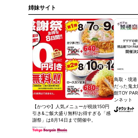
姉妹サイト
鳥取・境港
だった鬼太
館TOY PA
ンネット
【かつや】人気メニューが税抜150円
引き&ご飯大盛り無料!お得すぎる「感
謝祭」は8月14日まで開催中。