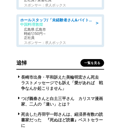
スポンサー：求人ボックス
ホールスタッフ/「未経験者さん&バイトデビューも大歓迎」残業ほぼなし×1日3時間〜勤務OK!フォロー体制も充実/広島県/広島市南区
＞
中国料理敦煌
広島県 広島市
時給1,150円～
正社員
スポンサー：求人ボックス
追悼
一覧を見る
長崎市出身・平和訴えた美輪明宏さん死去
ラストメッセージでも訴え「愛があれば 戦
争なんか起こりません」
つげ義春さんと白土三平さん カリスマ漫画
家、二人の「違い」とは？
死去した丹羽宇一郎さんは、経済界有数の読
書家だった 『死ぬほど読書』ベストセラー
に