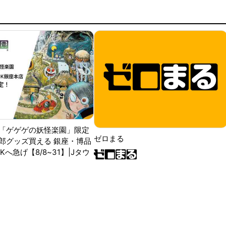
「ゲゲゲの妖怪楽園」限定
ゼロまる
郎グッズ買える 銀座・博品
RKへ急げ【8/8~31】|Jタウ