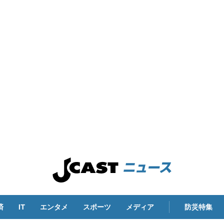
済
IT
エンタメ
スポーツ
メディア
防災特集