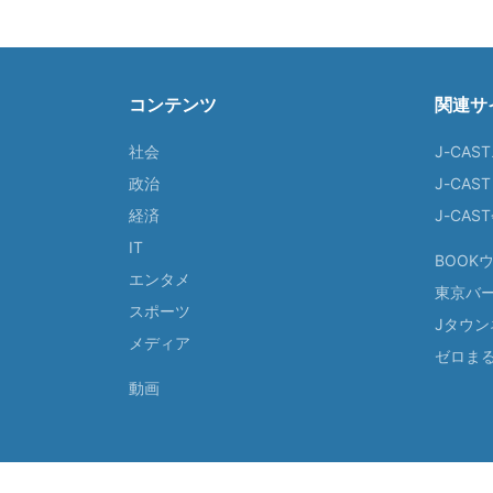
コンテンツ
関連サ
社会
J-CAS
政治
J-CAS
経済
J-CA
IT
BOOK
エンタメ
東京バ
スポーツ
Jタウン
メディア
ゼロま
動画