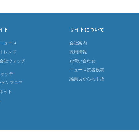
イト
サイトについて
Tニュース
会社案内
Tトレンド
採用情報
ST会社ウォッチ
お問い合わせ
ニュース読者投稿
ウォッチ
編集長からの手紙
ーゲンマニア
ネット
る