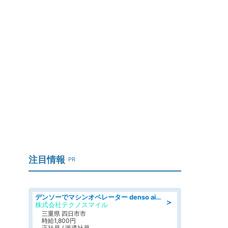
注目情報
PR
デンソーでマシンオペレーター denso aichi
＞
株式会社テクノスマイル
三重県 四日市市
時給1,800円
正社員 / 派遣社員