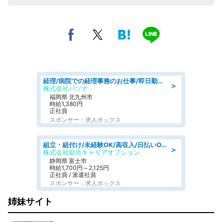
経理/病院での経理事務のお仕事/即日勤務可/車通勤可/経理/一般事務
＞
株式会社パソナ
福岡県 北九州市
時給1,380円
正社員
スポンサー：求人ボックス
組立・組付け/未経験OK/高収入/日払いOK/交替制/20・30・40代活躍中
＞
株式会社綜合キャリアオプション
静岡県 富士市
時給1,700円～2,125円
正社員 / 派遣社員
スポンサー：求人ボックス
姉妹サイト