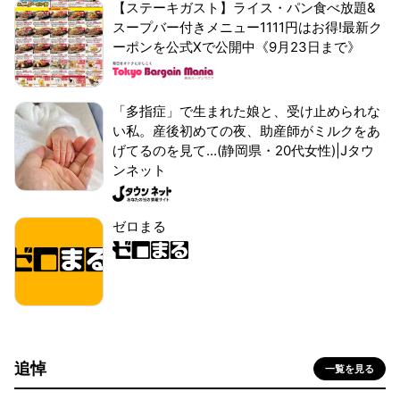
【ステーキガスト】ライス・パン食べ放題&
スープバー付きメニュー1111円はお得!最新ク
ーポンを公式Xで公開中《9月23日まで》
「多指症」で生まれた娘と、受け止められな
い私。産後初めての夜、助産師がミルクをあ
げてるのを見て...(静岡県・20代女性)|Jタウ
ンネット
ゼロまる
追悼
一覧を見る