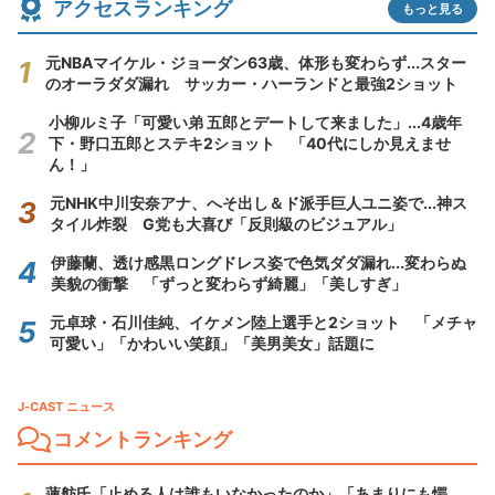
アクセスランキング
もっと見る
元NBAマイケル・ジョーダン63歳、体形も変わらず...スター
のオーラダダ漏れ サッカー・ハーランドと最強2ショット
小柳ルミ子「可愛い弟 五郎とデートして来ました」...4歳年
下・野口五郎とステキ2ショット 「40代にしか見えませ
ん！」
元NHK中川安奈アナ、へそ出し＆ド派手巨人ユニ姿で...神ス
タイル炸裂 G党も大喜び「反則級のビジュアル」
伊藤蘭、透け感黒ロングドレス姿で色気ダダ漏れ...変わらぬ
美貌の衝撃 「ずっと変わらず綺麗」「美しすぎ」
元卓球・石川佳純、イケメン陸上選手と2ショット 「メチャ
可愛い」「かわいい笑顔」「美男美女」話題に
J-CAST ニュース
コメントランキング
蓮舫氏「止める人は誰もいなかったのか」「あまりにも愕