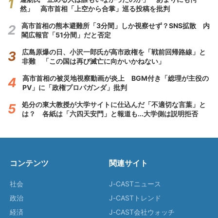
然」 高市首相「上空から合掌」巡る投稿を批判
高市首相の熊本避難所「3分間」しか視察せず？SNS拡散 内
閣広報官「51分間」だと否定
広島原爆の日、小沢一郎氏が高市政権を「戦前回帰路線」と
非難 「この国は再び滅亡に向かいかねない」
高市首相の被災地視察動画が炎上 BGM付き「総理が主役の
PV」に「政権プロパガンダ」批判
処分の東大教授が大学サイトに仕込んだ「不適切な言葉」と
は？ 各紙は「六四天安門」と報道も...大学側は説明拒否
コンテンツ
関連サイト
社会
J-CASTニュース
政治
J-CASTトレンド
経済
J-CAST会社ウォッチ