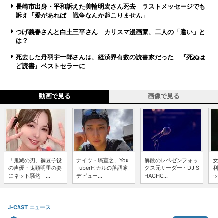
長崎市出身・平和訴えた美輪明宏さん死去 ラストメッセージでも
訴え「愛があれば 戦争なんか起こりません」
つげ義春さんと白土三平さん カリスマ漫画家、二人の「違い」と
は？
死去した丹羽宇一郎さんは、経済界有数の読書家だった 『死ぬほ
ど読書』ベストセラーに
動画で見る
画像で見る
「鬼滅の刃」禰豆子役
ナイツ・塙宣之、You
解散のレペゼンフォッ
女
の声優・鬼頭明里の姿
Tuberヒカルの落語家
クス元リーダー・DJ S
利
にネット騒然 ...
デビュー...
HACHO...
ッ
J-CAST ニュース