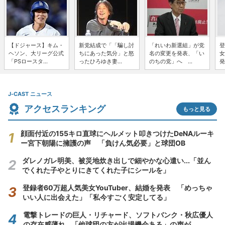
【ドジャース】キム・
新党結成で「「騙し討
「れいわ新選組」が党
登
ヘソン、大リーグ公式
ちにあった気分」と怒
名の変更を発表、「い
女
「PSロースタ...
ったひろゆき妻...
のちの党」へ ...
発
J-CAST ニュース
アクセスランキング
もっと見る
顔面付近の155キロ直球にヘルメット叩きつけたDeNAルーキ
ー宮下朝陽に擁護の声 「負けん気必要」と球団OB
ダレノガレ明美、被災地炊き出しで細やかな心遣い...「並ん
でくれた子やとりにきてくれた子にシールを」
登録者60万超人気美女YouTuber、結婚を発表 「めっちゃ
いい人に出会えた」「私今すごく安定してる」
電撃トレードの巨人・リチャード、ソフトバンク・秋広優人
の存在感薄れ...「他球団の方が出場機会ある」の声が