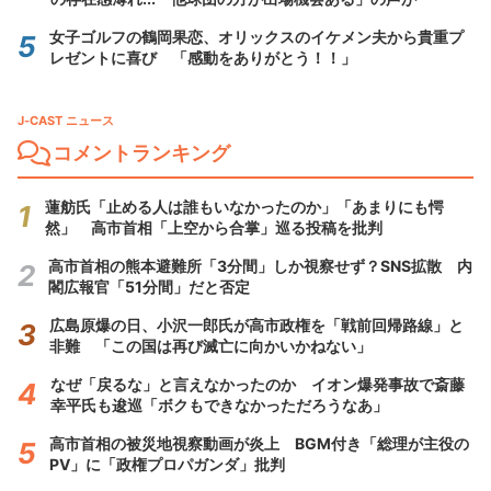
女子ゴルフの鶴岡果恋、オリックスのイケメン夫から貴重プ
レゼントに喜び 「感動をありがとう！！」
J-CAST ニュース
コメントランキング
蓮舫氏「止める人は誰もいなかったのか」「あまりにも愕
然」 高市首相「上空から合掌」巡る投稿を批判
高市首相の熊本避難所「3分間」しか視察せず？SNS拡散 内
閣広報官「51分間」だと否定
広島原爆の日、小沢一郎氏が高市政権を「戦前回帰路線」と
非難 「この国は再び滅亡に向かいかねない」
なぜ「戻るな」と言えなかったのか イオン爆発事故で斎藤
幸平氏も逡巡「ボクもできなかっただろうなあ」
高市首相の被災地視察動画が炎上 BGM付き「総理が主役の
PV」に「政権プロパガンダ」批判