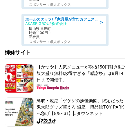
スポンサー：求人ボックス
ホールスタッフ/「家具屋が営むカフェスタッフ!」週2日～OK!嬉しいまかない付き/岡山県/浅口郡里庄町
＞
AKASE GROUP株式会社
岡山県 里庄町
時給1,100円～
正社員
スポンサー：求人ボックス
姉妹サイト
【かつや】人気メニューが税抜150円引き&ご
飯大盛り無料!お得すぎる「感謝祭」は8月14
日まで開催中。
鳥取・境港「ゲゲゲの妖怪楽園」限定だった
鬼太郎グッズ買える 銀座・博品館TOY PARK
へ急げ【8/8~31】|Jタウンネット