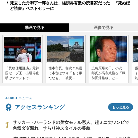
死去した丹羽宇一郎さんは、経済界有数の読書家だった 『死ぬほ
ど読書』ベストセラーに
動画で見る
画像で見る
「異物使用疑惑」元韓
熊本市長、相次ぐ余震
広島原爆の日、小沢一
張
国セーブ王、出場停止
に本音ぽつり「もう嫌
郎氏が高市政権を「戦
ォ
明けマウンドで...
だなぁ」 被災...
前回帰路線」と...
気
J-CAST ニュース
アクセスランキング
もっと見る
サッカー・ハーランドの美女モデル恋人、超ミニ丈ワンピで
色気ダダ漏れ すらり神スタイルの美貌