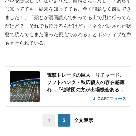
バレを悲観していないようだ。眞鍋さんに対し、「あらす
じ知ってても、結末を知ってても、全く問題なく感動でき
ました！」「殆どが漫画読んで知ってる上で見に行ってん
だけど？ それでも泣けるんだけど」「ネタバレされた状
態で読んでもまた違った視点でみれる」とポジティブな声
も寄せられている。
電撃トレードの巨人・リチャード、
ソフトバンク・秋広優人の存在感薄
れ...「他球団の方が出場機会ある」
の声が
J-CASTニュース
1
2
全文表示