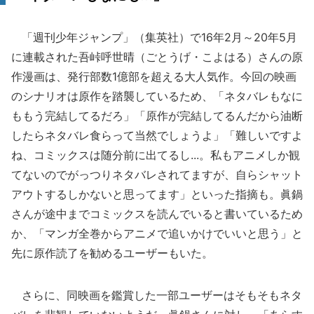
「週刊少年ジャンプ」（集英社）で16年2月～20年5月
に連載された吾峠呼世晴（ごとうげ・こよはる）さんの原
作漫画は、発行部数1億部を超える大人気作。今回の映画
のシナリオは原作を踏襲しているため、「ネタバレもなに
ももう完結してるだろ」「原作が完結してるんだから油断
したらネタバレ食らって当然でしょうよ」「難しいですよ
ね、コミックスは随分前に出てるし...。私もアニメしか観
てないのでがっつりネタバレされてますが、自らシャット
アウトするしかないと思ってます」といった指摘も。眞鍋
さんが途中までコミックスを読んでいると書いているため
か、「マンガ全巻からアニメで追いかけでいいと思う」と
先に原作読了を勧めるユーザーもいた。
さらに、同映画を鑑賞した一部ユーザーはそもそもネタ