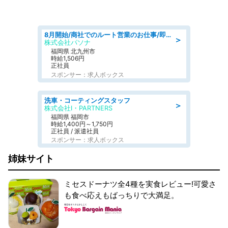
8月開始/商社でのルート営業のお仕事/即日勤務可/車通勤可/営業
＞
株式会社パソナ
福岡県 北九州市
時給1,506円
正社員
スポンサー：求人ボックス
洗車・コーティングスタッフ
＞
株式会社I・PARTNERS
福岡県 福岡市
時給1,400円～1,750円
正社員 / 派遣社員
スポンサー：求人ボックス
姉妹サイト
ミセスドーナツ全4種を実食レビュー!可愛さ
も食べ応えもばっちりで大満足。