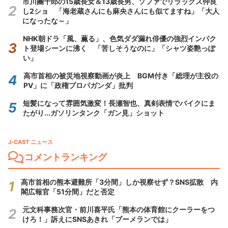
市川團十郎の15歳長女＆13歳長男、ソファでリラックス仲良
し2ショ 「海老蔵さんにも麻央さんにも似てますね」「大人
になったな～」
NHK朝ドラ「風、薫る」、色気ダダ漏れ俳優の強烈インパク
ト登場シーンに沸く 「苦しそうなのに」「シャツ姿艶っぽ
い」
高市首相の被災地視察動画が炎上 BGM付き「総理が主役の
PV」に「政権プロパガンダ」批判
短髪になって雰囲気激変！長瀬智也、真剣表情でバイクにま
たがり...ガソリンタンク「ガン見」ショット
J-CAST ニュース
コメントランキング
高市首相の熊本避難所「3分間」しか視察せず？SNS拡散 内
閣広報官「51分間」だと否定
元文科事務次官・前川喜平氏「熊本の体育館にクーラーをつ
けろ！」訴えにSNSあきれ「ブーメランでは」