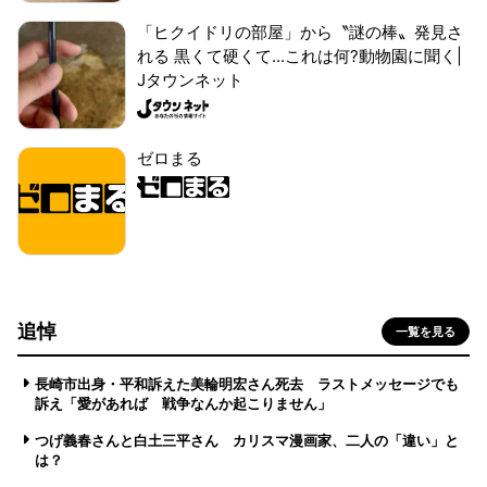
「ヒクイドリの部屋」から〝謎の棒〟発見さ
れる 黒くて硬くて...これは何?動物園に聞く|
Jタウンネット
ゼロまる
追悼
一覧を見る
長崎市出身・平和訴えた美輪明宏さん死去 ラストメッセージでも
訴え「愛があれば 戦争なんか起こりません」
つげ義春さんと白土三平さん カリスマ漫画家、二人の「違い」と
は？