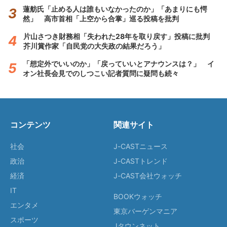
蓮舫氏「止める人は誰もいなかったのか」「あまりにも愕
然」 高市首相「上空から合掌」巡る投稿を批判
片山さつき財務相「失われた28年を取り戻す」投稿に批判
芥川賞作家「自民党の大失政の結果だろう」
「想定外でいいのか」「戻っていいとアナウンスは？」 イ
オン社長会見でのしつこい記者質問に疑問も続々
コンテンツ
関連サイト
社会
J-CASTニュース
政治
J-CASTトレンド
経済
J-CAST会社ウォッチ
IT
BOOKウォッチ
エンタメ
東京バーゲンマニア
スポーツ
Jタウンネット