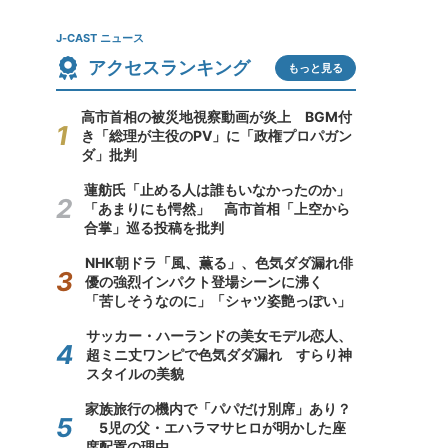
J-CAST ニュース
アクセスランキング
もっと見る
高市首相の被災地視察動画が炎上 BGM付
き「総理が主役のPV」に「政権プロパガン
ダ」批判
蓮舫氏「止める人は誰もいなかったのか」
「あまりにも愕然」 高市首相「上空から
合掌」巡る投稿を批判
NHK朝ドラ「風、薫る」、色気ダダ漏れ俳
優の強烈インパクト登場シーンに沸く
「苦しそうなのに」「シャツ姿艶っぽい」
サッカー・ハーランドの美女モデル恋人、
超ミニ丈ワンピで色気ダダ漏れ すらり神
スタイルの美貌
家族旅行の機内で「パパだけ別席」あり？
5児の父・エハラマサヒロが明かした座
席配置の理由