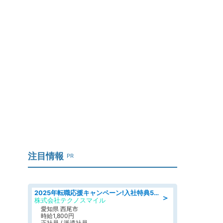
注目情報
PR
2025年転職応援キャンペーン!入社特典58万円/デンソーで働こう!自動車工場で小型部品の検査業務 denso aichi
＞
株式会社テクノスマイル
愛知県 西尾市
時給1,800円
正社員 / 派遣社員