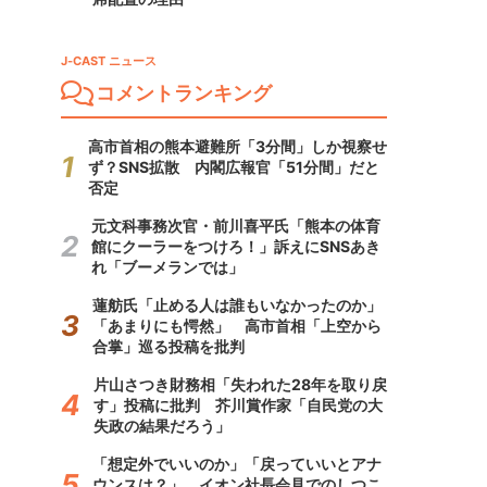
J-CAST ニュース
コメントランキング
高市首相の熊本避難所「3分間」しか視察せ
ず？SNS拡散 内閣広報官「51分間」だと
否定
元文科事務次官・前川喜平氏「熊本の体育
館にクーラーをつけろ！」訴えにSNSあき
れ「ブーメランでは」
蓮舫氏「止める人は誰もいなかったのか」
「あまりにも愕然」 高市首相「上空から
合掌」巡る投稿を批判
片山さつき財務相「失われた28年を取り戻
す」投稿に批判 芥川賞作家「自民党の大
失政の結果だろう」
「想定外でいいのか」「戻っていいとアナ
ウンスは？」 イオン社長会見でのしつこ