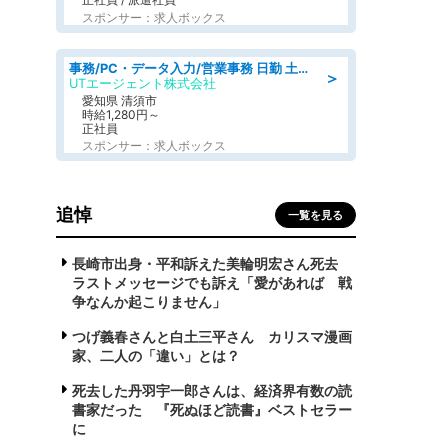
スポンサー：求人ボックス
事務/PC・データ入力/営業事務 日勤 土日休み 残業少なめ 車通勤OK 総合事務
＞
UTエージェント株式会社
愛知県 清須市
時給1,280円～
正社員
スポンサー：求人ボックス
追悼
一覧を見る
長崎市出身・平和訴えた美輪明宏さん死去
ラストメッセージでも訴え「愛があれば 戦
争なんか起こりません」
つげ義春さんと白土三平さん カリスマ漫画
家、二人の「違い」とは？
死去した丹羽宇一郎さんは、経済界有数の読
書家だった 『死ぬほど読書』ベストセラー
に