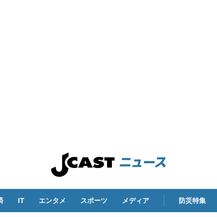
済
IT
エンタメ
スポーツ
メディア
防災特集