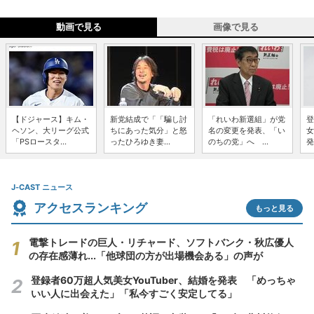
動画で見る
画像で見る
【ドジャース】キム・
新党結成で「「騙し討
「れいわ新選組」が党
登
ヘソン、大リーグ公式
ちにあった気分」と怒
名の変更を発表、「い
女
「PSロースタ...
ったひろゆき妻...
のちの党」へ ...
発
J-CAST ニュース
アクセスランキング
もっと見る
電撃トレードの巨人・リチャード、ソフトバンク・秋広優人
の存在感薄れ...「他球団の方が出場機会ある」の声が
登録者60万超人気美女YouTuber、結婚を発表 「めっちゃ
いい人に出会えた」「私今すごく安定してる」