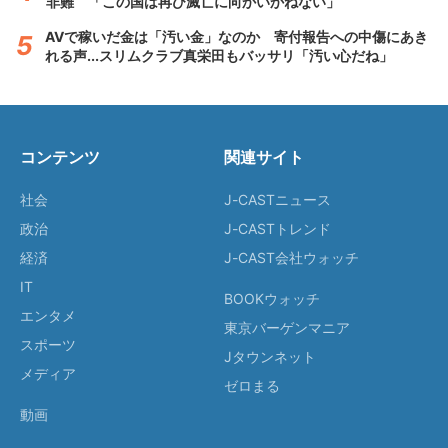
非難 「この国は再び滅亡に向かいかねない」
AVで稼いだ金は「汚い金」なのか 寄付報告への中傷にあき
れる声...スリムクラブ真栄田もバッサリ「汚い心だね」
コンテンツ
関連サイト
社会
J-CASTニュース
政治
J-CASTトレンド
経済
J-CAST会社ウォッチ
IT
BOOKウォッチ
エンタメ
東京バーゲンマニア
スポーツ
Jタウンネット
メディア
ゼロまる
動画