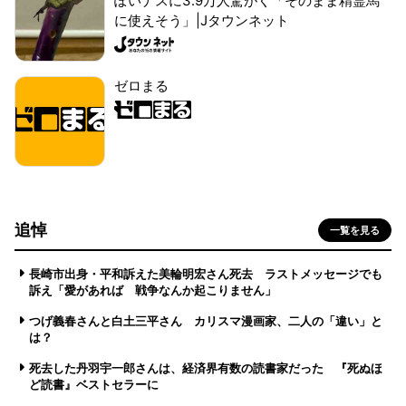
ぽいナスに3.9万人驚がく「そのまま精霊馬
に使えそう」|Jタウンネット
ゼロまる
追悼
一覧を見る
長崎市出身・平和訴えた美輪明宏さん死去 ラストメッセージでも
訴え「愛があれば 戦争なんか起こりません」
つげ義春さんと白土三平さん カリスマ漫画家、二人の「違い」と
は？
死去した丹羽宇一郎さんは、経済界有数の読書家だった 『死ぬほ
ど読書』ベストセラーに