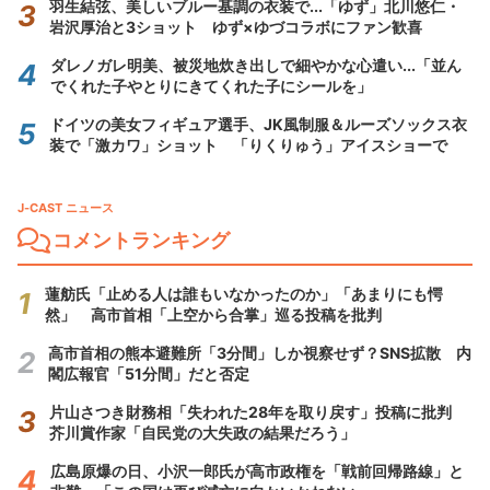
羽生結弦、美しいブルー基調の衣装で...「ゆず」北川悠仁・
岩沢厚治と3ショット ゆず×ゆづコラボにファン歓喜
ダレノガレ明美、被災地炊き出しで細やかな心遣い...「並ん
でくれた子やとりにきてくれた子にシールを」
ドイツの美女フィギュア選手、JK風制服＆ルーズソックス衣
装で「激カワ」ショット 「りくりゅう」アイスショーで
J-CAST ニュース
コメントランキング
蓮舫氏「止める人は誰もいなかったのか」「あまりにも愕
然」 高市首相「上空から合掌」巡る投稿を批判
高市首相の熊本避難所「3分間」しか視察せず？SNS拡散 内
閣広報官「51分間」だと否定
片山さつき財務相「失われた28年を取り戻す」投稿に批判
芥川賞作家「自民党の大失政の結果だろう」
広島原爆の日、小沢一郎氏が高市政権を「戦前回帰路線」と