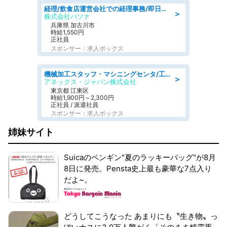
経理/飲食店運営会社での経理事務/即日勤務可/車通勤可/経理/一般事務
＞
株式会社パソナ
兵庫県 加古川市
時給1,550円
正社員
スポンサー：求人ボックス
機械加工スタッフ・マシニングセンタ/工業系卒歓迎/未経験OK/急募/学歴不問/土日祝休みあり
＞
アネックス・ジャパン株式会社
東京都 江東区
時給1,900円～2,300円
正社員 / 派遣社員
スポンサー：求人ボックス
姉妹サイト
Suicaのペンギン"夏のラッキーバッグ"が8月
8日に発売。Pensta史上最も豪華な7点入り
だよ~。
どうしてこうなった あまりにも〝生き物〟っ