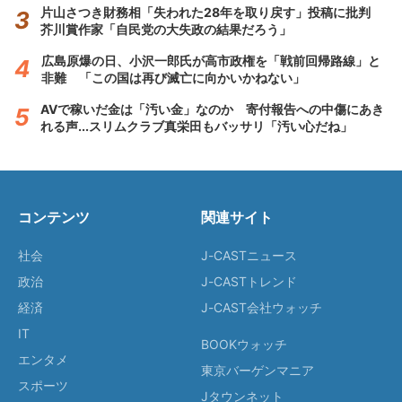
片山さつき財務相「失われた28年を取り戻す」投稿に批判
芥川賞作家「自民党の大失政の結果だろう」
広島原爆の日、小沢一郎氏が高市政権を「戦前回帰路線」と
非難 「この国は再び滅亡に向かいかねない」
AVで稼いだ金は「汚い金」なのか 寄付報告への中傷にあき
れる声...スリムクラブ真栄田もバッサリ「汚い心だね」
コンテンツ
関連サイト
社会
J-CASTニュース
政治
J-CASTトレンド
経済
J-CAST会社ウォッチ
IT
BOOKウォッチ
エンタメ
東京バーゲンマニア
スポーツ
Jタウンネット