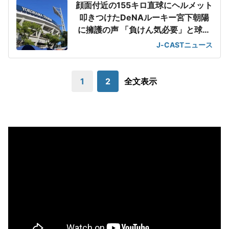
顔面付近の155キロ直球にヘルメット
叩きつけたDeNAルーキー宮下朝陽
に擁護の声 「負けん気必要」と球団
OB
J-CASTニュース
1
2
全文表示