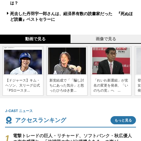
は？
死去した丹羽宇一郎さんは、経済界有数の読書家だった 『死ぬほ
ど読書』ベストセラーに
動画で見る
画像で見る
【ドジャース】キム・
新党結成で「「騙し討
「れいわ新選組」が党
登
ヘソン、大リーグ公式
ちにあった気分」と怒
名の変更を発表、「い
女
「PSロースタ...
ったひろゆき妻...
のちの党」へ ...
発
J-CAST ニュース
アクセスランキング
もっと見る
電撃トレードの巨人・リチャード、ソフトバンク・秋広優人