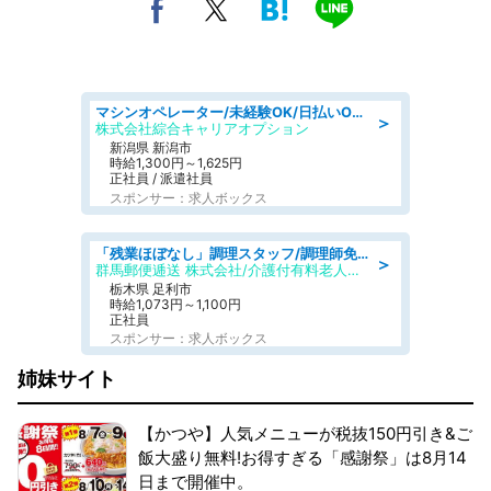
マシンオペレーター/未経験OK/日払いOK/寮費無料/交替制/20・30・40代活躍中
＞
株式会社綜合キャリアオプション
新潟県 新潟市
時給1,300円～1,625円
正社員 / 派遣社員
スポンサー：求人ボックス
「残業ほぼなし」調理スタッフ/調理師免許必須/正職員/日勤のみ/介護付き有料老人ホーム/社会保障完備
＞
群馬郵便逓送 株式会社/介護付有料老人ホーム ふる里
栃木県 足利市
時給1,073円～1,100円
正社員
スポンサー：求人ボックス
姉妹サイト
【かつや】人気メニューが税抜150円引き&ご
飯大盛り無料!お得すぎる「感謝祭」は8月14
日まで開催中。