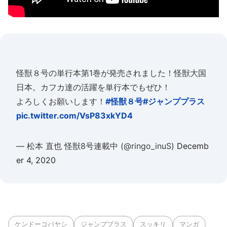
怪獣８号の単行本第1巻が発売されました！怪獣大国
日本。カフカ達の活躍を単行本でもぜひ！
よろしくお願いします！
#怪獣８号
#ジャンププラス
pic.twitter.com/VsP83xkYD4
— 松本 直也 怪獣8号連載中 (@ringo_inuS)
Decemb
er 4, 2020
ケンドーコバヤシ
ジャンププラス
スッキリ
マンガ