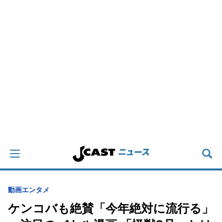
動画
エンタメ
ケンコバも絶賛「今年絶対に流行る」