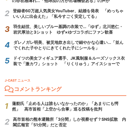
の存在感薄れ...「他球団の方が出場機会ある」の声が
登録者60万超人気美女YouTuber、結婚を発表 「めっちゃ
いい人に出会えた」「私今すごく安定してる」
羽生結弦、美しいブルー基調の衣装で...「ゆず」北川悠仁・
岩沢厚治と3ショット ゆず×ゆづコラボにファン歓喜
ダレノガレ明美、被災地炊き出しで細やかな心遣い...「並ん
でくれた子やとりにきてくれた子にシールを」
ドイツの美女フィギュア選手、JK風制服＆ルーズソックス衣
装で「激カワ」ショット 「りくりゅう」アイスショーで
J-CAST ニュース
コメントランキング
蓮舫氏「止める人は誰もいなかったのか」「あまりにも愕
然」 高市首相「上空から合掌」巡る投稿を批判
高市首相の熊本避難所「3分間」しか視察せず？SNS拡散 内
閣広報官「51分間」だと否定