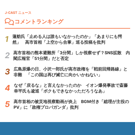
J-CAST ニュース
コメントランキング
蓮舫氏「止める人は誰もいなかったのか」「あまりにも愕
然」 高市首相「上空から合掌」巡る投稿を批判
高市首相の熊本避難所「3分間」しか視察せず？SNS拡散 内
閣広報官「51分間」だと否定
広島原爆の日、小沢一郎氏が高市政権を「戦前回帰路線」と
非難 「この国は再び滅亡に向かいかねない」
なぜ「戻るな」と言えなかったのか イオン爆発事故で斎藤
幸平氏も逡巡「ボクもできなかっただろうなあ」
高市首相の被災地視察動画が炎上 BGM付き「総理が主役の
PV」に「政権プロパガンダ」批判