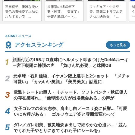
三田寛子、優雅な淡い
加藤茶の45歳年下
フィギュア・中井亜
制
黄色の着物姿で上品な
妻・綾菜、「美文字」
美、華麗にトリプルア
う
たたずまいで ...
手書き勉強ノート...
クセル決める 「...
一
J-CAST ニュース
アクセスランキング
もっと見る
顔面付近の155キロ直球にヘルメット叩きつけたDeNAルーキ
ー宮下朝陽に擁護の声 「負けん気必要」と球団OB
元卓球・石川佳純、イケメン陸上選手と2ショット 「メチャ
可愛い」「かわいい笑顔」「美男美女」話題に
電撃トレードの巨人・リチャード、ソフトバンク・秋広優人
の存在感薄れ...「他球団の方が出場機会ある」の声が
女子ゴルフの金沢志奈、肩出し白ノースリ姿に反響...「可愛
いにも程がある」 ゴルフウェア姿と雰囲気変わって
ダレノガレ明美、被災地炊き出しで細やかな心遣い...「並ん
でくれた子やとりにきてくれた子にシールを」