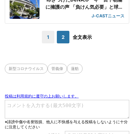
に擁護の声 「負けん気必要」と球団
OB
J-CASTニュース
1
2
全文表示
新型コロナウイルス
菅義偉
蓮舫