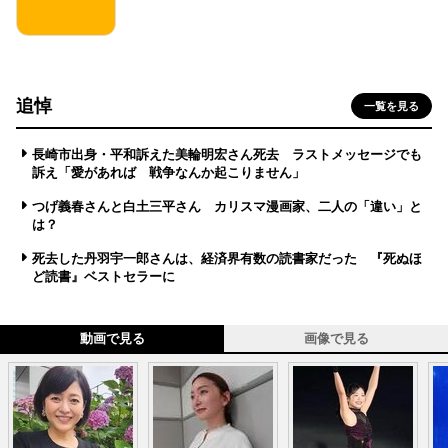
追悼
一覧を見る
長崎市出身・平和訴えた美輪明宏さん死去 ラストメッセージでも
訴え「愛があれば 戦争なんか起こりません」
つげ義春さんと白土三平さん カリスマ漫画家、二人の「違い」と
は？
死去した丹羽宇一郎さんは、経済界有数の読書家だった 『死ぬほ
ど読書』ベストセラーに
動画で見る
画像で見る