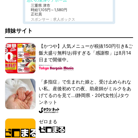
憩いの里津ケアホーム
三重県 津市
時給1,105円～1,580円
正社員
スポンサー：求人ボックス
姉妹サイト
【かつや】人気メニューが税抜150円引き&ご
飯大盛り無料!お得すぎる「感謝祭」は8月14
日まで開催中。
「多指症」で生まれた娘と、受け止められな
い私。産後初めての夜、助産師がミルクをあ
げてるのを見て...(静岡県・20代女性)|Jタウ
ンネット
ゼロまる