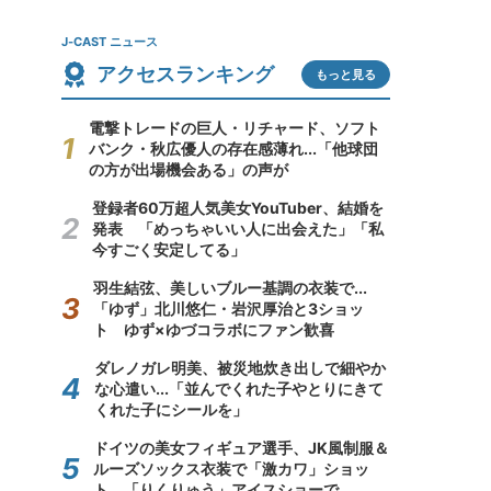
J-CAST ニュース
アクセスランキング
もっと見る
電撃トレードの巨人・リチャード、ソフト
バンク・秋広優人の存在感薄れ...「他球団
の方が出場機会ある」の声が
登録者60万超人気美女YouTuber、結婚を
発表 「めっちゃいい人に出会えた」「私
今すごく安定してる」
羽生結弦、美しいブルー基調の衣装で...
「ゆず」北川悠仁・岩沢厚治と3ショッ
ト ゆず×ゆづコラボにファン歓喜
ダレノガレ明美、被災地炊き出しで細やか
な心遣い...「並んでくれた子やとりにきて
くれた子にシールを」
ドイツの美女フィギュア選手、JK風制服＆
ルーズソックス衣装で「激カワ」ショッ
ト 「りくりゅう」アイスショーで