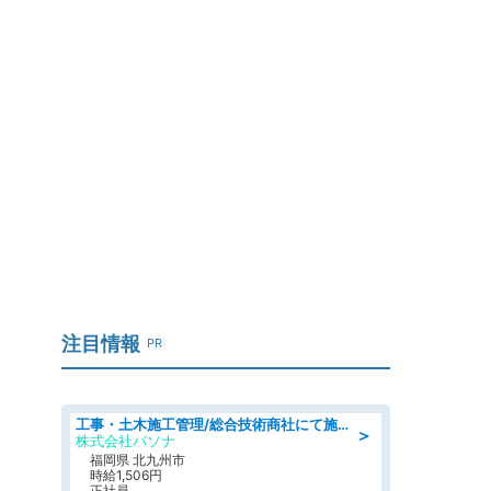
注目情報
PR
工事・土木施工管理/総合技術商社にて施工管理のお仕事/即日勤務可/車通勤可/工事・土木施工管理/生産・品質管理
＞
株式会社パソナ
福岡県 北九州市
時給1,506円
正社員