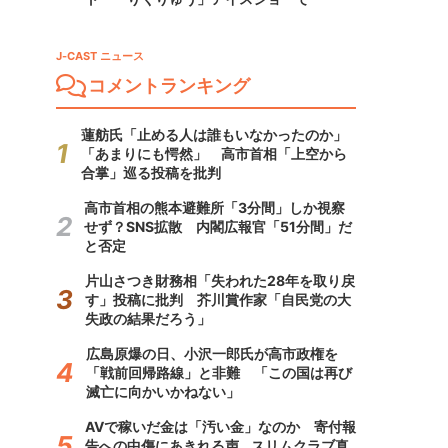
J-CAST ニュース
コメントランキング
蓮舫氏「止める人は誰もいなかったのか」
「あまりにも愕然」 高市首相「上空から
合掌」巡る投稿を批判
高市首相の熊本避難所「3分間」しか視察
せず？SNS拡散 内閣広報官「51分間」だ
と否定
片山さつき財務相「失われた28年を取り戻
す」投稿に批判 芥川賞作家「自民党の大
失政の結果だろう」
広島原爆の日、小沢一郎氏が高市政権を
「戦前回帰路線」と非難 「この国は再び
滅亡に向かいかねない」
AVで稼いだ金は「汚い金」なのか 寄付報
告への中傷にあきれる声...スリムクラブ真