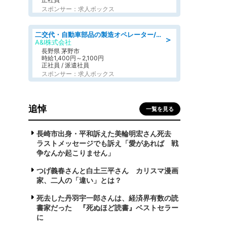
スポンサー：求人ボックス
二交代・自動車部品の製造オペレーター/前払い・週払い制度あり/長期安定/有給とりやすい/環境充実
＞
A&I株式会社
長野県 茅野市
時給1,400円～2,100円
正社員 / 派遣社員
スポンサー：求人ボックス
追悼
一覧を見る
長崎市出身・平和訴えた美輪明宏さん死去
ラストメッセージでも訴え「愛があれば 戦
争なんか起こりません」
つげ義春さんと白土三平さん カリスマ漫画
家、二人の「違い」とは？
死去した丹羽宇一郎さんは、経済界有数の読
書家だった 『死ぬほど読書』ベストセラー
に