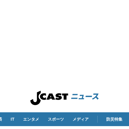
済
IT
エンタメ
スポーツ
メディア
防災特集