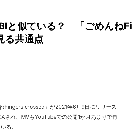
OBIと似ている？ 「ごめんねFi
Vに見る共通点
ngers crossed」が2021年6月9日にリリース
され、MVもYouTubeでの公開1か月あまりで再
ている。