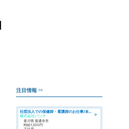
引
注目情報
PR
社団法人での保健師・看護師のお仕事/未経験OK/要資格:普通免許、保健師、正看護師
＞
株式会社パソナ
香川県 善通寺市
時給1,500円
正社員