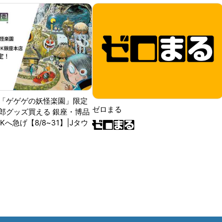
「ゲゲゲの妖怪楽園」限定
ゼロまる
郎グッズ買える 銀座・博品
RKへ急げ【8/8~31】|Jタウ