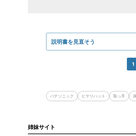
説明書を見直そう
1
パナソニック
ヒヤリハット
取っ手
姉妹サイト