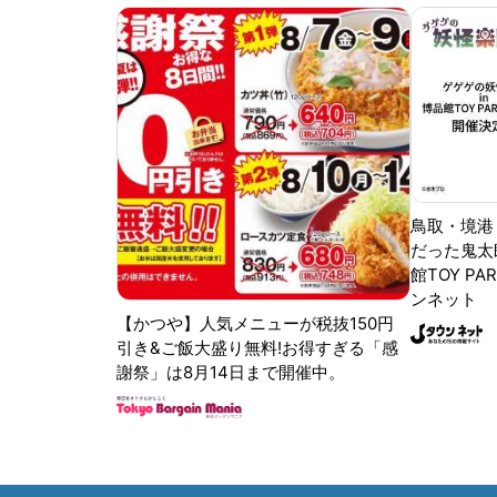
鳥取・境港
だった鬼太
館TOY PA
ンネット
【かつや】人気メニューが税抜150円
引き&ご飯大盛り無料!お得すぎる「感
謝祭」は8月14日まで開催中。