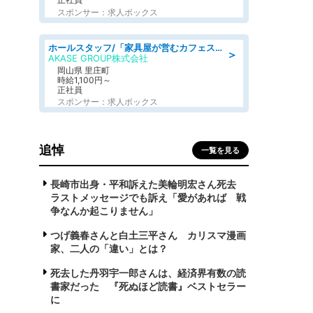
スポンサー：求人ボックス
ホールスタッフ/「家具屋が営むカフェスタッフ!」週2日～OK!嬉しいまかない付き/岡山県/浅口郡里庄町
＞
AKASE GROUP株式会社
岡山県 里庄町
時給1,100円～
正社員
スポンサー：求人ボックス
追悼
一覧を見る
長崎市出身・平和訴えた美輪明宏さん死去
ラストメッセージでも訴え「愛があれば 戦
争なんか起こりません」
つげ義春さんと白土三平さん カリスマ漫画
家、二人の「違い」とは？
死去した丹羽宇一郎さんは、経済界有数の読
書家だった 『死ぬほど読書』ベストセラー
に