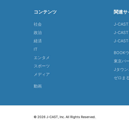
コンテンツ
関連サ
社会
J-CAS
政治
J-CAS
経済
J-CA
IT
BOOK
エンタメ
東京バ
スポーツ
Jタウン
メディア
ゼロま
動画
© 2026 J-CAST, Inc. All Rights Reserved.