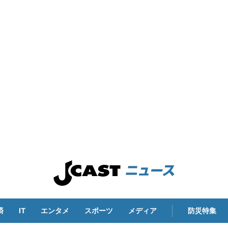
済
IT
エンタメ
スポーツ
メディア
防災特集