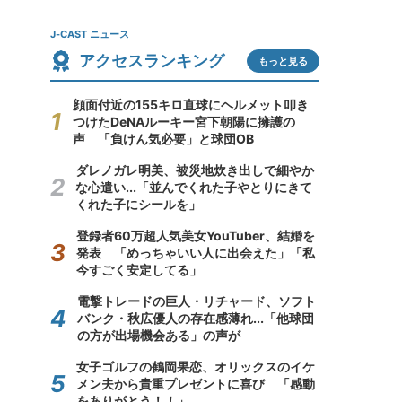
J-CAST ニュース
アクセスランキング
もっと見る
顔面付近の155キロ直球にヘルメット叩き
つけたDeNAルーキー宮下朝陽に擁護の
声 「負けん気必要」と球団OB
ダレノガレ明美、被災地炊き出しで細やか
な心遣い...「並んでくれた子やとりにきて
くれた子にシールを」
登録者60万超人気美女YouTuber、結婚を
発表 「めっちゃいい人に出会えた」「私
今すごく安定してる」
電撃トレードの巨人・リチャード、ソフト
バンク・秋広優人の存在感薄れ...「他球団
の方が出場機会ある」の声が
女子ゴルフの鶴岡果恋、オリックスのイケ
メン夫から貴重プレゼントに喜び 「感動
をありがとう！！」