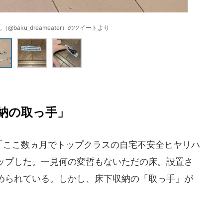
@baku_dreameater）のツイートより
納の取っ手」
が「ここ数ヵ月でトップクラスの自宅不安全ヒヤリハ
ップした。一見何の変哲もないただの床。設置さ
められている。しかし、床下収納の「取っ手」が