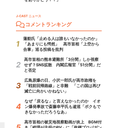
J-CAST ニュース
コメントランキング
蓮舫氏「止める人は誰もいなかったのか」
「あまりにも愕然」 高市首相「上空から
合掌」巡る投稿を批判
高市首相の熊本避難所「3分間」しか視察
せず？SNS拡散 内閣広報官「51分間」だ
と否定
広島原爆の日、小沢一郎氏が高市政権を
「戦前回帰路線」と非難 「この国は再び
滅亡に向かいかねない」
なぜ「戻るな」と言えなかったのか イオ
ン爆発事故で斎藤幸平氏も逡巡「ボクもで
きなかっただろうなあ」
高市首相の被災地視察動画が炎上 BGM付
き「総理が主役のPV」に「政権プロパガン