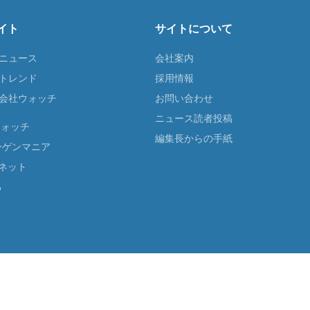
イト
サイトについて
Tニュース
会社案内
Tトレンド
採用情報
ST会社ウォッチ
お問い合わせ
ニュース読者投稿
ウォッチ
編集長からの手紙
ーゲンマニア
ネット
る