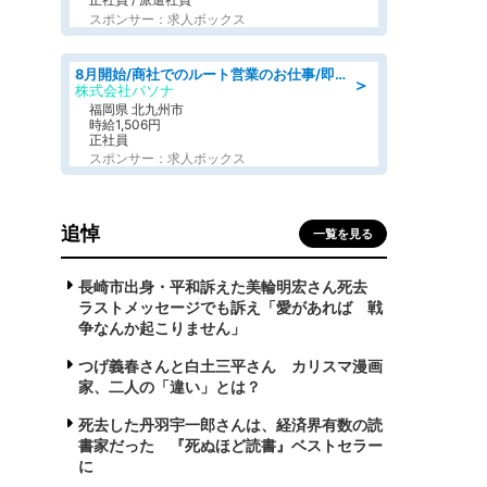
スポンサー：求人ボックス
8月開始/商社でのルート営業のお仕事/即日勤務可/車通勤可/営業
＞
株式会社パソナ
福岡県 北九州市
時給1,506円
正社員
スポンサー：求人ボックス
追悼
一覧を見る
長崎市出身・平和訴えた美輪明宏さん死去
ラストメッセージでも訴え「愛があれば 戦
争なんか起こりません」
つげ義春さんと白土三平さん カリスマ漫画
家、二人の「違い」とは？
死去した丹羽宇一郎さんは、経済界有数の読
書家だった 『死ぬほど読書』ベストセラー
に