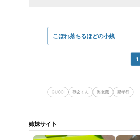
こぼれ落ちるほどの小銭
1
GUCCI
勸玄くん
海老蔵
親孝行
姉妹サイト