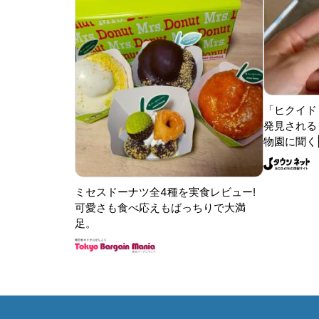
「ヒクイド
発見される 
物園に聞く
ミセスドーナツ全4種を実食レビュー!
可愛さも食べ応えもばっちりで大満
足。