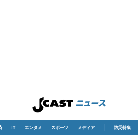
済
IT
エンタメ
スポーツ
メディア
防災特集