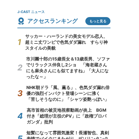
J-CAST ニュース
アクセスランキング
もっと見る
サッカー・ハーランドの美女モデル恋人、
超ミニ丈ワンピで色気ダダ漏れ すらり神
スタイルの美貌
市川團十郎の15歳長女＆13歳長男、ソファ
でリラックス仲良し2ショ 「海老蔵さん
にも麻央さんにも似てますね」「大人にな
ったな～」
NHK朝ドラ「風、薫る」、色気ダダ漏れ俳
優の強烈インパクト登場シーンに沸く
「苦しそうなのに」「シャツ姿艶っぽい」
高市首相の被災地視察動画が炎上 BGM
付き「総理が主役のPV」に「政権プロパ
ガンダ」批判
短髪になって雰囲気激変！長瀬智也、真剣
表情でバイクにまたがり...ガソリンタンク