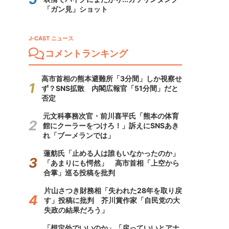
「ガン見」ショット
J-CAST ニュース
コメントランキング
高市首相の熊本避難所「3分間」しか視察せ
ず？SNS拡散 内閣広報官「51分間」だと
否定
元文科事務次官・前川喜平氏「熊本の体育
館にクーラーをつけろ！」訴えにSNSあき
れ「ブーメランでは」
蓮舫氏「止める人は誰もいなかったのか」
「あまりにも愕然」 高市首相「上空から
合掌」巡る投稿を批判
片山さつき財務相「失われた28年を取り戻
す」投稿に批判 芥川賞作家「自民党の大
失政の結果だろう」
「想定外でいいのか」「戻っていいとアナ