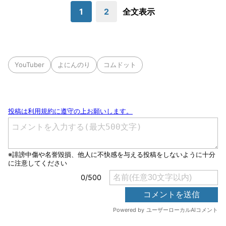
1
2
全文表示
YouTuber
よにんのり
コムドット