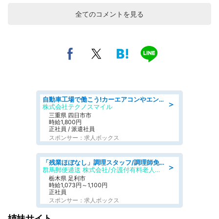
全てのコメントを見る
自動車工場で働こう!カーエアコンやエンジンの製造・加工業務/寮完備 denso aichi
＞
株式会社テクノスマイル
三重県 四日市市
時給1,800円
正社員 / 派遣社員
スポンサー：求人ボックス
「残業ほぼなし」調理スタッフ/調理師免許必須/正職員/日勤のみ/介護付き有料老人ホーム/社会保障完備
＞
群馬郵便逓送 株式会社/介護付有料老人ホーム ふる里
栃木県 足利市
時給1,073円～1,100円
正社員
スポンサー：求人ボックス
姉妹サイト