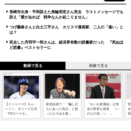
長崎市出身・平和訴えた美輪明宏さん死去 ラストメッセージでも
訴え「愛があれば 戦争なんか起こりません」
つげ義春さんと白土三平さん カリスマ漫画家、二人の「違い」と
は？
死去した丹羽宇一郎さんは、経済界有数の読書家だった 『死ぬほ
ど読書』ベストセラーに
動画で見る
画像で見る
【ドジャース】キム・
新党結成で「「騙し討
「れいわ新選組」が党
登
ヘソン、大リーグ公式
ちにあった気分」と怒
名の変更を発表、「い
女
「PSロースタ...
ったひろゆき妻...
のちの党」へ ...
発