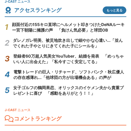
J-CAST ニュース
アクセスランキング
もっと見る
顔面付近の155キロ直球にヘルメット叩きつけたDeNAルーキ
ー宮下朝陽に擁護の声 「負けん気必要」と球団OB
ダレノガレ明美、被災地炊き出しで細やかな心遣い...「並ん
でくれた子やとりにきてくれた子にシールを」
登録者60万超人気美女YouTuber、結婚を発表 「めっちゃ
いい人に出会えた」「私今すごく安定してる」
電撃トレードの巨人・リチャード、ソフトバンク・秋広優人
の存在感薄れ...「他球団の方が出場機会ある」の声が
女子ゴルフの鶴岡果恋、オリックスのイケメン夫から貴重プ
レゼントに喜び 「感動をありがとう！！」
J-CAST ニュース
コメントランキング