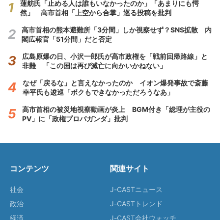
蓮舫氏「止める人は誰もいなかったのか」「あまりにも愕
然」 高市首相「上空から合掌」巡る投稿を批判
高市首相の熊本避難所「3分間」しか視察せず？SNS拡散 内
閣広報官「51分間」だと否定
広島原爆の日、小沢一郎氏が高市政権を「戦前回帰路線」と
非難 「この国は再び滅亡に向かいかねない」
なぜ「戻るな」と言えなかったのか イオン爆発事故で斎藤
幸平氏も逡巡「ボクもできなかっただろうなあ」
高市首相の被災地視察動画が炎上 BGM付き「総理が主役の
PV」に「政権プロパガンダ」批判
コンテンツ
関連サイト
社会
J-CASTニュース
政治
J-CASTトレンド
経済
J-CAST会社ウォッチ