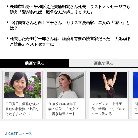
長崎市出身・平和訴えた美輪明宏さん死去 ラストメッセージでも
訴え「愛があれば 戦争なんか起こりません」
つげ義春さんと白土三平さん カリスマ漫画家、二人の「違い」と
は？
死去した丹羽宇一郎さんは、経済界有数の読書家だった 『死ぬほ
ど読書』ベストセラーに
動画で見る
画像で見る
三田寛子、優雅な淡い
加藤茶の45歳年下
フィギュア・中井亜
制
黄色の着物姿で上品な
妻・綾菜、「美文字」
美、華麗にトリプルア
う
たたずまいで ...
手書き勉強ノート...
クセル決める 「...
一
J-CAST ニュース