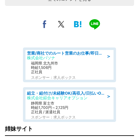
営業/商社でのルート営業のお仕事/即日勤務可/車通勤可/営業
＞
株式会社パソナ
福岡県 北九州市
時給1,506円
正社員
スポンサー：求人ボックス
組立・組付け/未経験OK/高収入/日払いOK/寮費無料/交替制
＞
株式会社綜合キャリアオプション
静岡県 富士市
時給1,700円～2,125円
正社員 / 派遣社員
スポンサー：求人ボックス
姉妹サイト