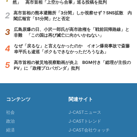
然」 高市首相「上空から合掌」巡る投稿を批判
高市首相の熊本避難所「3分間」しか視察せず？SNS拡散 内
閣広報官「51分間」だと否定
広島原爆の日、小沢一郎氏が高市政権を「戦前回帰路線」と
非難 「この国は再び滅亡に向かいかねない」
なぜ「戻るな」と言えなかったのか イオン爆発事故で斎藤
幸平氏も逡巡「ボクもできなかっただろうなあ」
高市首相の被災地視察動画が炎上 BGM付き「総理が主役の
PV」に「政権プロパガンダ」批判
コンテンツ
関連サイト
社会
J-CASTニュース
政治
J-CASTトレンド
経済
J-CAST会社ウォッチ