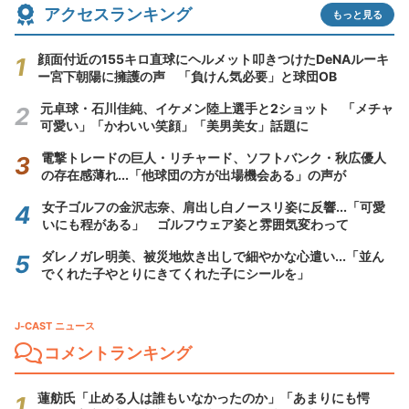
アクセスランキング
もっと見る
顔面付近の155キロ直球にヘルメット叩きつけたDeNAルーキ
ー宮下朝陽に擁護の声 「負けん気必要」と球団OB
元卓球・石川佳純、イケメン陸上選手と2ショット 「メチャ
可愛い」「かわいい笑顔」「美男美女」話題に
電撃トレードの巨人・リチャード、ソフトバンク・秋広優人
の存在感薄れ...「他球団の方が出場機会ある」の声が
女子ゴルフの金沢志奈、肩出し白ノースリ姿に反響...「可愛
いにも程がある」 ゴルフウェア姿と雰囲気変わって
ダレノガレ明美、被災地炊き出しで細やかな心遣い...「並ん
でくれた子やとりにきてくれた子にシールを」
J-CAST ニュース
コメントランキング
蓮舫氏「止める人は誰もいなかったのか」「あまりにも愕