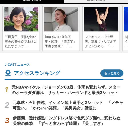
三田寛子、優雅な淡い
加藤茶の45歳年下
フィギュア・中井亜
制
黄色の着物姿で上品な
妻・綾菜、「美文字」
美、華麗にトリプルア
う
たたずまいで ...
手書き勉強ノート...
クセル決める 「...
一
J-CAST ニュース
アクセスランキング
もっと見る
元NBAマイケル・ジョーダン63歳、体形も変わらず...スター
のオーラダダ漏れ サッカー・ハーランドと最強2ショット
元卓球・石川佳純、イケメン陸上選手と2ショット 「メチャ
可愛い」「かわいい笑顔」「美男美女」話題に
伊藤蘭、透け感黒ロングドレス姿で色気ダダ漏れ...変わらぬ
美貌の衝撃 「ずっと変わらず綺麗」「美しすぎ」