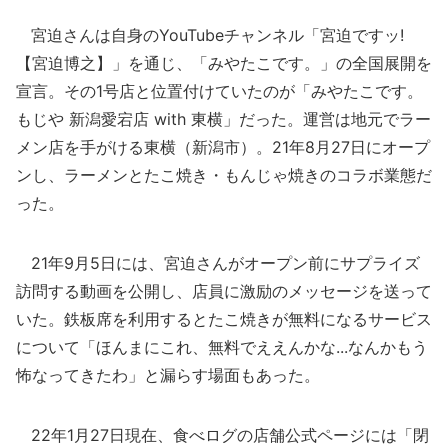
宮迫さんは自身のYouTubeチャンネル「宮迫ですッ!
【宮迫博之】」を通じ、「みやたこです。」の全国展開を
宣言。その1号店と位置付けていたのが「みやたこです。
もじや 新潟愛宕店 with 東横」だった。運営は地元でラー
メン店を手がける東横（新潟市）。21年8月27日にオープ
ンし、ラーメンとたこ焼き・もんじゃ焼きのコラボ業態だ
った。
21年9月5日には、宮迫さんがオープン前にサプライズ
訪問する動画を公開し、店員に激励のメッセージを送って
いた。鉄板席を利用するとたこ焼きが無料になるサービス
について「ほんまにこれ、無料でええんかな...なんかもう
怖なってきたわ」と漏らす場面もあった。
22年1月27日現在、食べログの店舗公式ページには「閉