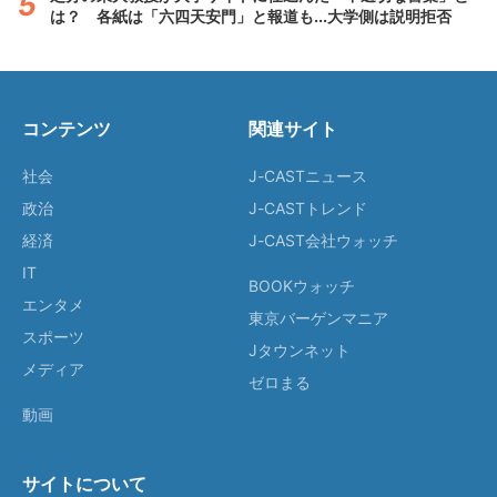
は？ 各紙は「六四天安門」と報道も...大学側は説明拒否
コンテンツ
関連サイト
社会
J-CASTニュース
政治
J-CASTトレンド
経済
J-CAST会社ウォッチ
IT
BOOKウォッチ
エンタメ
東京バーゲンマニア
スポーツ
Jタウンネット
メディア
ゼロまる
動画
サイトについて