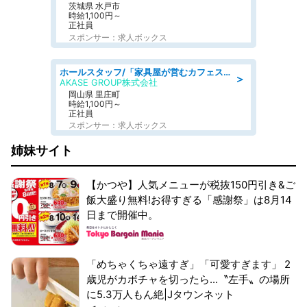
茨城県 水戸市
時給1,100円～
正社員
スポンサー：求人ボックス
ホールスタッフ/「家具屋が営むカフェスタッフ!」週2日～OK!嬉しいまかない付き/岡山県/浅口郡里庄町
＞
AKASE GROUP株式会社
岡山県 里庄町
時給1,100円～
正社員
スポンサー：求人ボックス
姉妹サイト
【かつや】人気メニューが税抜150円引き&ご
飯大盛り無料!お得すぎる「感謝祭」は8月14
日まで開催中。
「めちゃくちゃ遠すぎ」「可愛すぎます」 2
歳児がカボチャを切ったら...〝左手〟の場所
に5.3万人もん絶|Jタウンネット