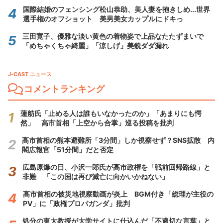
国際結婚のフェンシング松山恭助、美人妻を抱きしめ...世界
選手権のオフショット 美男美女カップルにドキっ
三田寛子、優雅な淡い黄色の着物姿で上品なたたずまいで
「めちゃくちゃ綺麗」「涼しげ」美貌ダダ漏れ
J-CAST ニュース
コメントランキング
蓮舫氏「止める人は誰もいなかったのか」「あまりにも愕
然」 高市首相「上空から合掌」巡る投稿を批判
高市首相の熊本避難所「3分間」しか視察せず？SNS拡散 内
閣広報官「51分間」だと否定
広島原爆の日、小沢一郎氏が高市政権を「戦前回帰路線」と
非難 「この国は再び滅亡に向かいかねない」
高市首相の被災地視察動画が炎上 BGM付き「総理が主役の
PV」に「政権プロパガンダ」批判
処分の東大教授が大学サイトに仕込んだ「不適切な言葉」と