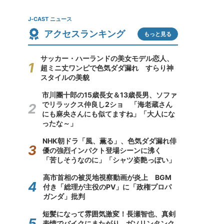
J-CAST ニュース
アクセスランキング
もっと見る
サッカー・ハーランドの美女モデル恋人、
超ミニ丈ワンピで色気ダダ漏れ すらり神
スタイルの美貌
市川團十郎の15歳長女＆13歳長男、ソファ
でリラックス仲良し2ショ 「海老蔵さん
にも麻央さんにも似てますね」「大人にな
ったな～」
NHK朝ドラ「風、薫る」、色気ダダ漏れ俳
優の強烈インパクト登場シーンに沸く
「苦しそうなのに」「シャツ姿艶っぽい」
高市首相の被災地視察動画が炎上 BGM
付き「総理が主役のPV」に「政権プロパ
ガンダ」批判
短髪になって雰囲気激変！長瀬智也、真剣
表情でバイクにまたがり...ガソリンタンク