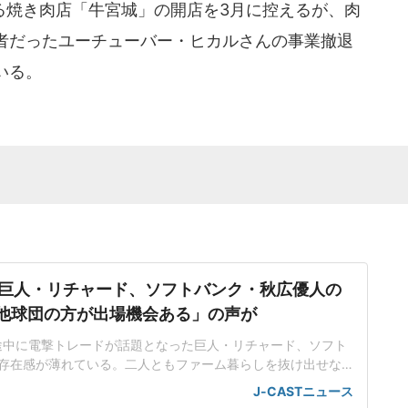
焼き肉店「牛宮城」の開店を3月に控えるが、肉
者だったユーチューバー・ヒカルさんの事業撤退
いる。
巨人・リチャード、ソフトバンク・秋広優人の
.「他球団の方が出場機会ある」の声が
ン途中に電撃トレードが話題となった巨人・リチャード、ソフト
存在感が薄れている。二人ともファーム暮らしを抜け出せな
トバンク在籍時にウエスタン・リーグで5年連続本塁打王に輝
J-CASTニュース
れ、秋広優人、大江竜聖と2対1のトレードで25年5月に巨人に