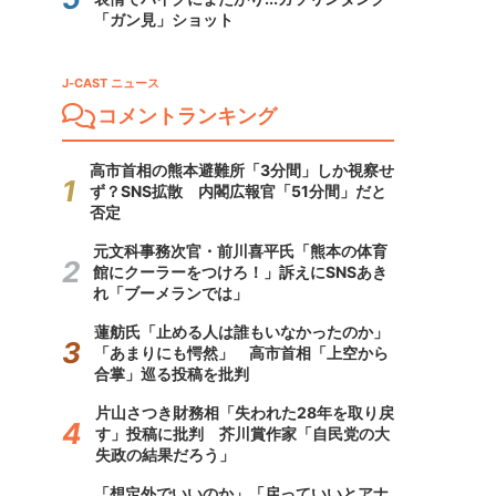
「ガン見」ショット
J-CAST ニュース
コメントランキング
高市首相の熊本避難所「3分間」しか視察せ
ず？SNS拡散 内閣広報官「51分間」だと
否定
元文科事務次官・前川喜平氏「熊本の体育
館にクーラーをつけろ！」訴えにSNSあき
れ「ブーメランでは」
蓮舫氏「止める人は誰もいなかったのか」
「あまりにも愕然」 高市首相「上空から
合掌」巡る投稿を批判
片山さつき財務相「失われた28年を取り戻
す」投稿に批判 芥川賞作家「自民党の大
失政の結果だろう」
「想定外でいいのか」「戻っていいとアナ