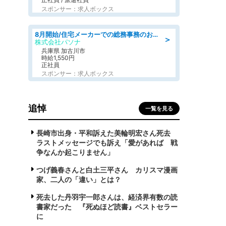
スポンサー：求人ボックス
8月開始/住宅メーカーでの総務事務のお仕事/駅近/即日勤務可/一般事務/人事労務
＞
株式会社パソナ
兵庫県 加古川市
時給1,550円
正社員
スポンサー：求人ボックス
追悼
一覧を見る
長崎市出身・平和訴えた美輪明宏さん死去
ラストメッセージでも訴え「愛があれば 戦
争なんか起こりません」
つげ義春さんと白土三平さん カリスマ漫画
家、二人の「違い」とは？
死去した丹羽宇一郎さんは、経済界有数の読
書家だった 『死ぬほど読書』ベストセラー
に