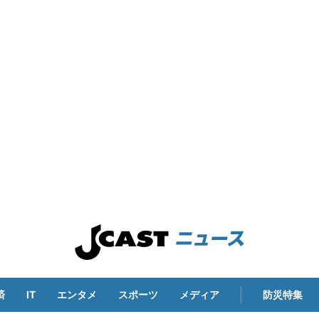
済
IT
エンタメ
スポーツ
メディア
防災特集