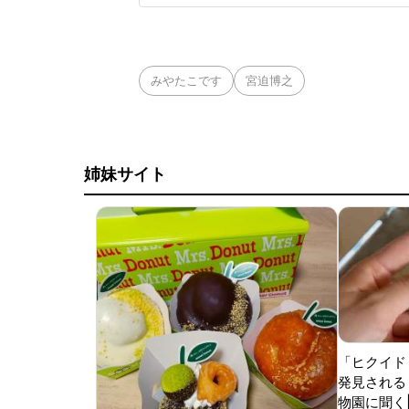
移籍。阿部慎之助前監
打点をマークした。
みやたこです
宮迫博之
姉妹サイト
「ヒクイド
発見される 
物園に聞く