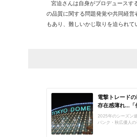
宮迫さんは自身がプロデュースする
の品質に関する問題発覚や共同経営
もあり、難しいかじ取りを迫られて
電撃トレードの
存在感薄れ..
2025年のシーズ
バンク・秋広優人の
いリチャードはソフ
いた長打力を評価さ