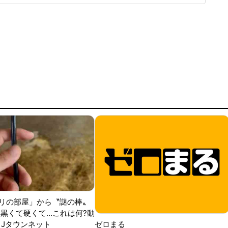
督の期待は大きく、77試合出場で打率.211、11本塁打、39
リの部屋」から〝謎の棒〟
黒くて硬くて...これは何?動
|Jタウンネット
ゼロまる