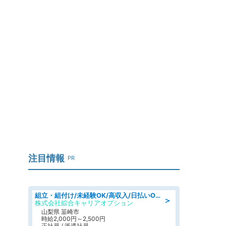
注目情報
PR
組立・組付け/未経験OK/高収入/日払いOK/寮費無料/日勤
＞
株式会社綜合キャリアオプション
山梨県 韮崎市
時給2,000円～2,500円
正社員 / 派遣社員