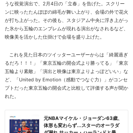
うな視覚演出で、2月4日の「立春」を告げた。スクリー
ンに映ったたんぽぽの綿毛が舞い上がり、会場の外で花火
が打ち上がった。その後も、スタジアム中央に浮き上がっ
た氷から五輪のエンブレムが現れる演出がなされるなど、
映像美を活かした仕掛けで会場を盛り上げた。
これを見た日本のツイッターユーザーからは「綺麗過ぎ
るだろ！！！」「東京五輪の開会式より勝ってる」「東京
五輪より素敵」「演出と映像は東京よりよっぽどいい」な
ど、「United by Emotion（感動でつなぐ力）」がコンセ
プトだった東京五輪の開会式と比較して評価する声が聞か
れた。
元NBAマイケル・ジョーダン63歳、
体形も変わらず...スターのオーラダ
ダ漏れ サッカー・ハーランドと最強