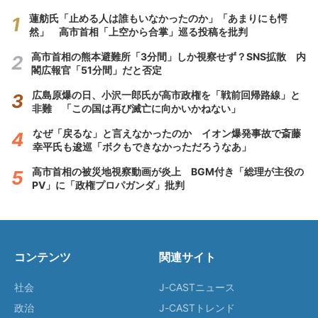
蓮舫氏「止める人は誰もいなかったのか」「あまりにも愕
然」 高市首相「上空から合掌」巡る投稿を批判
高市首相の熊本避難所「3分間」しか視察せず？SNS拡散 内
閣広報官「51分間」だと否定
広島原爆の日、小沢一郎氏が高市政権を「戦前回帰路線」と
非難 「この国は再び滅亡に向かいかねない」
なぜ「戻るな」と言えなかったのか イオン爆発事故で斎藤
幸平氏も逡巡「ボクもできなかっただろうなあ」
高市首相の被災地視察動画が炎上 BGM付き「総理が主役の
PV」に「政権プロパガンダ」批判
コンテンツ
関連サイト
社会
J-CASTニュース
政治
J-CASTトレンド