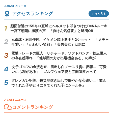
J-CAST ニュース
アクセスランキング
もっと見る
顔面付近の155キロ直球にヘルメット叩きつけたDeNAルーキ
ー宮下朝陽に擁護の声 「負けん気必要」と球団OB
元卓球・石川佳純、イケメン陸上選手と2ショット 「メチャ
可愛い」「かわいい笑顔」「美男美女」話題に
電撃トレードの巨人・リチャード、ソフトバンク・秋広優人
の存在感薄れ...「他球団の方が出場機会ある」の声が
女子ゴルフの金沢志奈、肩出し白ノースリ姿に反響...「可愛
いにも程がある」 ゴルフウェア姿と雰囲気変わって
ダレノガレ明美、被災地炊き出しで細やかな心遣い...「並ん
でくれた子やとりにきてくれた子にシールを」
J-CAST ニュース
コメントランキング