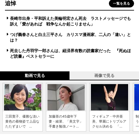
追悼
一覧を見る
長崎市出身・平和訴えた美輪明宏さん死去 ラストメッセージでも
訴え「愛があれば 戦争なんか起こりません」
つげ義春さんと白土三平さん カリスマ漫画家、二人の「違い」と
は？
死去した丹羽宇一郎さんは、経済界有数の読書家だった 『死ぬほ
ど読書』ベストセラーに
動画で見る
画像で見る
三田寛子、優雅な淡い
加藤茶の45歳年下
フィギュア・中井亜
制
黄色の着物姿で上品な
妻・綾菜、「美文字」
美、華麗にトリプルア
う
たたずまいで ...
手書き勉強ノート...
クセル決める 「...
一