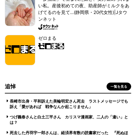
い私。産後初めての夜、助産師がミルクをあ
げてるのを見て...(静岡県・20代女性)|Jタウ
ンネット
ゼロまる
追悼
一覧を見る
長崎市出身・平和訴えた美輪明宏さん死去 ラストメッセージでも
訴え「愛があれば 戦争なんか起こりません」
つげ義春さんと白土三平さん カリスマ漫画家、二人の「違い」と
は？
死去した丹羽宇一郎さんは、経済界有数の読書家だった 『死ぬほ