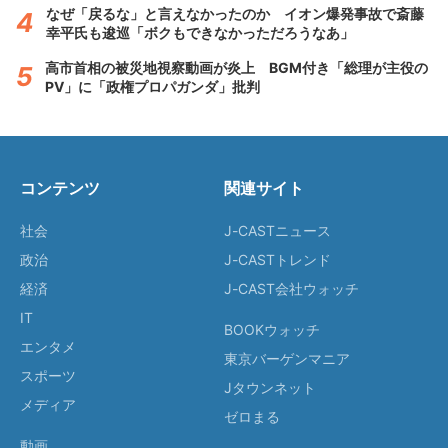
なぜ「戻るな」と言えなかったのか イオン爆発事故で斎藤
幸平氏も逡巡「ボクもできなかっただろうなあ」
高市首相の被災地視察動画が炎上 BGM付き「総理が主役の
PV」に「政権プロパガンダ」批判
コンテンツ
関連サイト
社会
J-CASTニュース
政治
J-CASTトレンド
経済
J-CAST会社ウォッチ
IT
BOOKウォッチ
エンタメ
東京バーゲンマニア
スポーツ
Jタウンネット
メディア
ゼロまる
動画