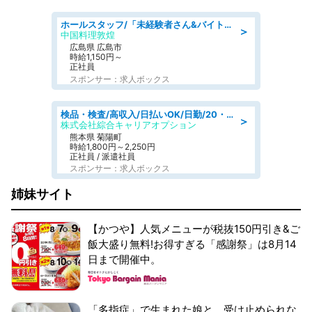
ホールスタッフ/「未経験者さん&バイトデビューも大歓迎」残業ほぼなし×1日3時間〜勤務OK!フォロー体制も充実/広島県/広島市南区
＞
中国料理敦煌
広島県 広島市
時給1,150円～
正社員
スポンサー：求人ボックス
検品・検査/高収入/日払いOK/日勤/20・30・40代活躍中/製造 工場
＞
株式会社綜合キャリアオプション
熊本県 菊陽町
時給1,800円～2,250円
正社員 / 派遣社員
スポンサー：求人ボックス
姉妹サイト
【かつや】人気メニューが税抜150円引き&ご
飯大盛り無料!お得すぎる「感謝祭」は8月14
日まで開催中。
「多指症」で生まれた娘と、受け止められな