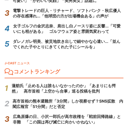
可愛い」「かわいい笑顔」「美男美女」話題に
電撃トレードの巨人・リチャード、ソフトバンク・秋広優人
の存在感薄れ...「他球団の方が出場機会ある」の声が
女子ゴルフの金沢志奈、肩出し白ノースリ姿に反響...「可愛
いにも程がある」 ゴルフウェア姿と雰囲気変わって
ダレノガレ明美、被災地炊き出しで細やかな心遣い...「並ん
でくれた子やとりにきてくれた子にシールを」
J-CAST ニュース
コメントランキング
蓮舫氏「止める人は誰もいなかったのか」「あまりにも愕
然」 高市首相「上空から合掌」巡る投稿を批判
高市首相の熊本避難所「3分間」しか視察せず？SNS拡散 内
閣広報官「51分間」だと否定
広島原爆の日、小沢一郎氏が高市政権を「戦前回帰路線」と
非難 「この国は再び滅亡に向かいかねない」