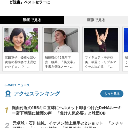
ど読書』ベストセラーに
動画で見る
画像で見る
三田寛子、優雅な淡い
加藤茶の45歳年下
フィギュア・中井亜
制
黄色の着物姿で上品な
妻・綾菜、「美文字」
美、華麗にトリプルア
う
たたずまいで ...
手書き勉強ノート...
クセル決める 「...
一
J-CAST ニュース
アクセスランキング
もっと見る
顔面付近の155キロ直球にヘルメット叩きつけたDeNAルーキ
ー宮下朝陽に擁護の声 「負けん気必要」と球団OB
元卓球・石川佳純、イケメン陸上選手と2ショット 「メチャ