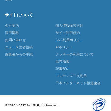
サイトについて
会社案内
個人情報保護方針
採用情報
サイト利用規約
お問い合わせ
SNS利用ポリシー
ニュース読者投稿
AIポリシー
編集長からの手紙
クッキーの利用について
広告掲載
記事配信
コンテンツ二次利用
日本インターネット報道協会
© 2026 J-CAST, Inc. All Rights Reserved.