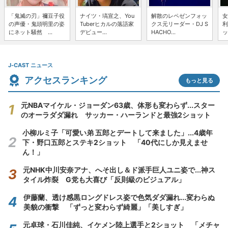
「鬼滅の刃」禰豆子役
ナイツ・塙宣之、You
解散のレペゼンフォッ
女
の声優・鬼頭明里の姿
Tuberヒカルの落語家
クス元リーダー・DJ S
利
にネット騒然 ...
デビュー...
HACHO...
ッ
J-CAST ニュース
アクセスランキング
もっと見る
元NBAマイケル・ジョーダン63歳、体形も変わらず...スター
のオーラダダ漏れ サッカー・ハーランドと最強2ショット
小柳ルミ子「可愛い弟 五郎とデートして来ました」...4歳年
下・野口五郎とステキ2ショット 「40代にしか見えませ
ん！」
元NHK中川安奈アナ、へそ出し＆ド派手巨人ユニ姿で...神ス
タイル炸裂 G党も大喜び「反則級のビジュアル」
伊藤蘭、透け感黒ロングドレス姿で色気ダダ漏れ...変わらぬ
美貌の衝撃 「ずっと変わらず綺麗」「美しすぎ」
元卓球・石川佳純、イケメン陸上選手と2ショット 「メチャ