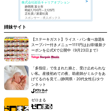
＞
株式会社綜合キャリアオプション
静岡県 富士市
時給1,700円～2,125円
正社員 / 派遣社員
スポンサー：求人ボックス
姉妹サイト
【ステーキガスト】ライス・パン食べ放題&
スープバー付きメニュー1111円はお得!最新ク
ーポンを公式Xで公開中《9月23日まで》
「多指症」で生まれた娘と、受け止められな
い私。産後初めての夜、助産師がミルクをあ
げてるのを見て...(静岡県・20代女性)|Jタウ
ンネット
ゼロまる