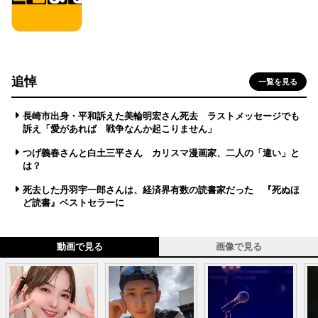
追悼
一覧を見る
長崎市出身・平和訴えた美輪明宏さん死去 ラストメッセージでも
訴え「愛があれば 戦争なんか起こりません」
つげ義春さんと白土三平さん カリスマ漫画家、二人の「違い」と
は？
死去した丹羽宇一郎さんは、経済界有数の読書家だった 『死ぬほ
ど読書』ベストセラーに
動画で見る
画像で見る