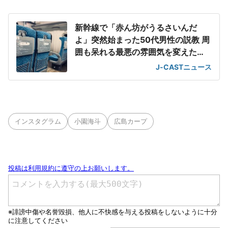
新幹線で「赤ん坊がうるさいんだ
よ」突然始まった50代男性の説教 周
囲も呆れる最悪の雰囲気を変えた
「一喝」
J-CASTニュース
インスタグラム
小園海斗
広島カープ