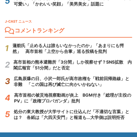
可愛い」「かわいい笑顔」「美男美女」話題に
J-CAST ニュース
コメントランキング
蓮舫氏「止める人は誰もいなかったのか」「あまりにも愕
然」 高市首相「上空から合掌」巡る投稿を批判
高市首相の熊本避難所「3分間」しか視察せず？SNS拡散 内
閣広報官「51分間」だと否定
広島原爆の日、小沢一郎氏が高市政権を「戦前回帰路線」と
非難 「この国は再び滅亡に向かいかねない」
高市首相の被災地視察動画が炎上 BGM付き「総理が主役の
PV」に「政権プロパガンダ」批判
処分の東大教授が大学サイトに仕込んだ「不適切な言葉」と
は？ 各紙は「六四天安門」と報道も...大学側は説明拒否