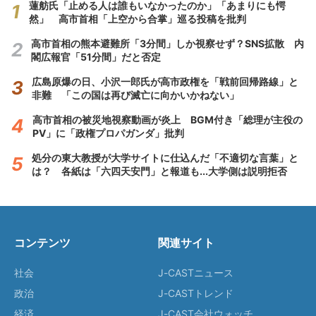
蓮舫氏「止める人は誰もいなかったのか」「あまりにも愕
然」 高市首相「上空から合掌」巡る投稿を批判
高市首相の熊本避難所「3分間」しか視察せず？SNS拡散 内
閣広報官「51分間」だと否定
広島原爆の日、小沢一郎氏が高市政権を「戦前回帰路線」と
非難 「この国は再び滅亡に向かいかねない」
高市首相の被災地視察動画が炎上 BGM付き「総理が主役の
PV」に「政権プロパガンダ」批判
処分の東大教授が大学サイトに仕込んだ「不適切な言葉」と
は？ 各紙は「六四天安門」と報道も...大学側は説明拒否
コンテンツ
関連サイト
社会
J-CASTニュース
政治
J-CASTトレンド
経済
J-CAST会社ウォッチ