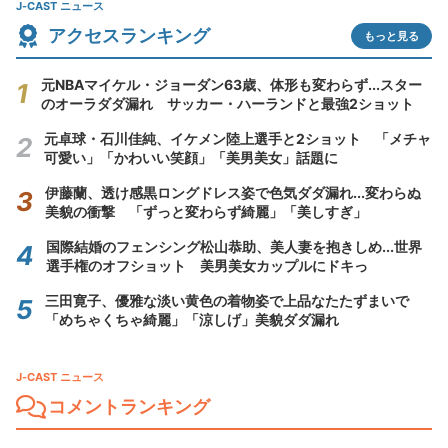
J-CAST ニュース
アクセスランキング
もっと見る
元NBAマイケル・ジョーダン63歳、体形も変わらず...スター
のオーラダダ漏れ サッカー・ハーランドと最強2ショット
元卓球・石川佳純、イケメン陸上選手と2ショット 「メチャ
可愛い」「かわいい笑顔」「美男美女」話題に
伊藤蘭、透け感黒ロングドレス姿で色気ダダ漏れ...変わらぬ
美貌の衝撃 「ずっと変わらず綺麗」「美しすぎ」
国際結婚のフェンシング松山恭助、美人妻を抱きしめ...世界
選手権のオフショット 美男美女カップルにドキっ
三田寛子、優雅な淡い黄色の着物姿で上品なたたずまいで
「めちゃくちゃ綺麗」「涼しげ」美貌ダダ漏れ
J-CAST ニュース
コメントランキング