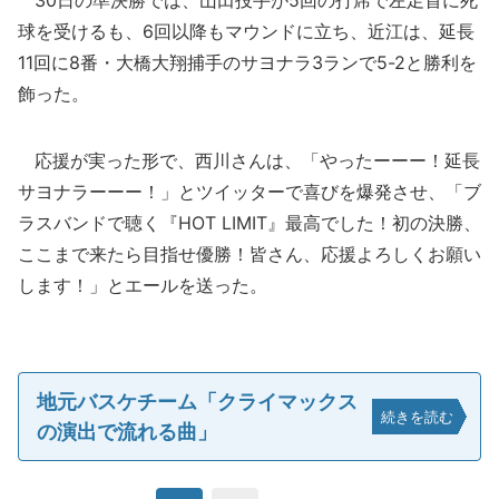
30日の準決勝では、山田投手が5回の打席で左足首に死
球を受けるも、6回以降もマウンドに立ち、近江は、延長
11回に8番・大橋大翔捕手のサヨナラ3ランで5-2と勝利を
飾った。
応援が実った形で、西川さんは、「やったーーー！延長
サヨナラーーー！」とツイッターで喜びを爆発させ、「ブ
ラスバンドで聴く『HOT LIMIT』最高でした！初の決勝、
ここまで来たら目指せ優勝！皆さん、応援よろしくお願い
します！」とエールを送った。
地元バスケチーム「クライマックス
続きを読む
の演出で流れる曲」