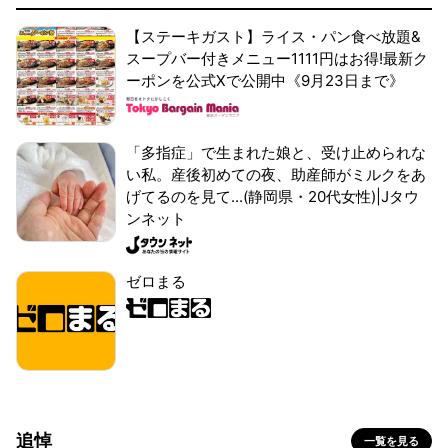
【ステーキガスト】ライス・パン食べ放題&
スープバー付きメニュー1111円はお得!最新ク
ーポンを公式Xで公開中《9月23日まで》
「多指症」で生まれた娘と、受け止められな
い私。産後初めての夜、助産師がミルクをあ
げてるのを見て...(静岡県・20代女性)|Jタウ
ンネット
ゼロまる
追悼
一覧を見る