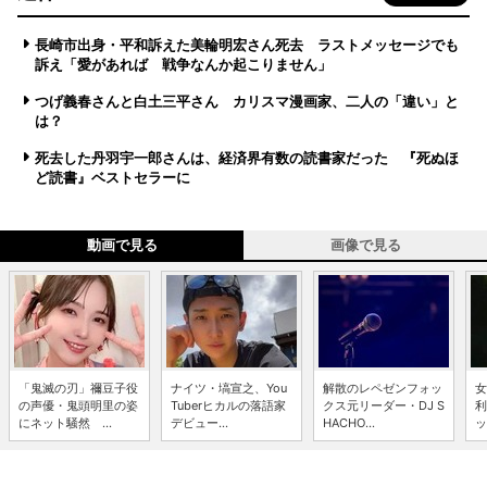
長崎市出身・平和訴えた美輪明宏さん死去 ラストメッセージでも
訴え「愛があれば 戦争なんか起こりません」
つげ義春さんと白土三平さん カリスマ漫画家、二人の「違い」と
は？
死去した丹羽宇一郎さんは、経済界有数の読書家だった 『死ぬほ
ど読書』ベストセラーに
動画で見る
画像で見る
「鬼滅の刃」禰豆子役
ナイツ・塙宣之、You
解散のレペゼンフォッ
女
の声優・鬼頭明里の姿
Tuberヒカルの落語家
クス元リーダー・DJ S
利
にネット騒然 ...
デビュー...
HACHO...
ッ