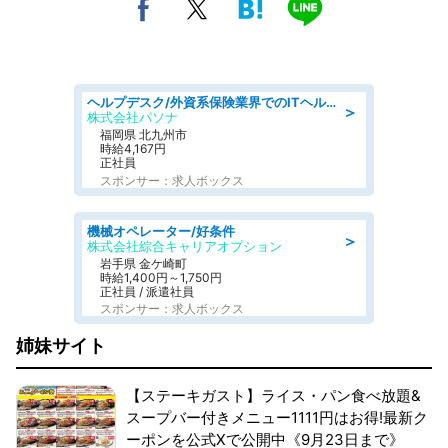
ヘルプデスク/外資系保険業界でのITヘルプデスク業務/駅近/即日勤務可/ヘルプデスク
＞
株式会社パソナ
福岡県 北九州市
時給4,167円
正社員
スポンサー：求人ボックス
機械オペレーター/好条件
＞
株式会社綜合キャリアオプション
岩手県 金ケ崎町
時給1,400円～1,750円
正社員 / 派遣社員
スポンサー：求人ボックス
姉妹サイト
【ステーキガスト】ライス・パン食べ放題&
スープバー付きメニュー1111円はお得!最新ク
ーポンを公式Xで公開中《9月23日まで》