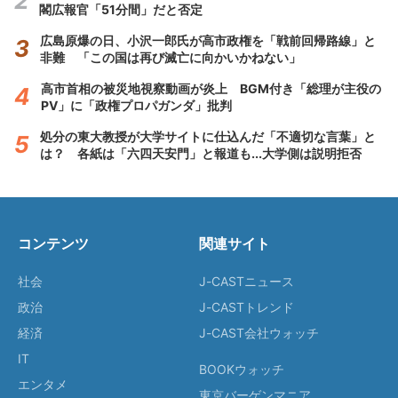
閣広報官「51分間」だと否定
広島原爆の日、小沢一郎氏が高市政権を「戦前回帰路線」と
非難 「この国は再び滅亡に向かいかねない」
高市首相の被災地視察動画が炎上 BGM付き「総理が主役の
PV」に「政権プロパガンダ」批判
処分の東大教授が大学サイトに仕込んだ「不適切な言葉」と
は？ 各紙は「六四天安門」と報道も...大学側は説明拒否
コンテンツ
関連サイト
社会
J-CASTニュース
政治
J-CASTトレンド
経済
J-CAST会社ウォッチ
IT
BOOKウォッチ
エンタメ
東京バーゲンマニア