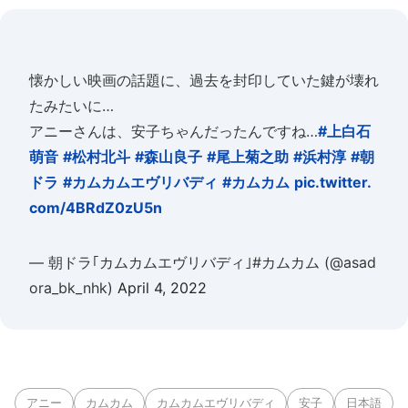
懐かしい映画の話題に、過去を封印していた鍵が壊れ
たみたいに…
アニーさんは、安子ちゃんだったんですね…
#上白石
萌音
#松村北斗
#森山良子
#尾上菊之助
#浜村淳
#朝
ドラ
#カムカムエヴリバディ
#カムカム
pic.twitter.
com/4BRdZ0zU5n
— 朝ドラ｢カムカムエヴリバディ｣#カムカム (@asad
ora_bk_nhk)
April 4, 2022
アニー
カムカム
カムカムエヴリバディ
安子
日本語