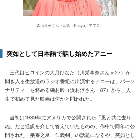
森山良子さん（写真：Pasya／アフロ）
突如として日本語で話し始めたアニー
三代目ヒロインの大月ひなた（川栄李奈さん＝27）が
聞き入る生放送のラジオ番組に出演するアニーは、パーソ
ナリティーを務める磯村吟（浜村淳さん＝87）から、人
生で初めて見た映画は何かと問われた。
当初は1939年にアメリカで公開された「風と共に去り
ぬ」だと通訳を介して答えていたものの、作中で同年に公
開された「棗黍之丞 仁義剣」の話題になるや、突如とし