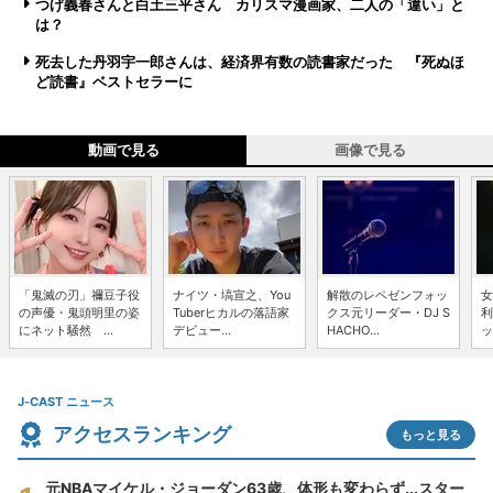
つげ義春さんと白土三平さん カリスマ漫画家、二人の「違い」と
は？
死去した丹羽宇一郎さんは、経済界有数の読書家だった 『死ぬほ
ど読書』ベストセラーに
動画で見る
画像で見る
「鬼滅の刃」禰豆子役
ナイツ・塙宣之、You
解散のレペゼンフォッ
女
の声優・鬼頭明里の姿
Tuberヒカルの落語家
クス元リーダー・DJ S
利
にネット騒然 ...
デビュー...
HACHO...
ッ
J-CAST ニュース
アクセスランキング
もっと見る
元NBAマイケル・ジョーダン63歳、体形も変わらず...スター