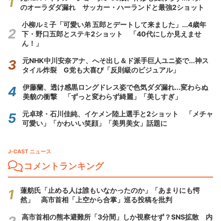
のオーラダダ漏れ サッカー・ハーランドと最強2ショット
小柳ルミ子「可愛い弟 五郎とデートして来ました」...4歳年
下・野口五郎とステキ2ショット 「40代にしか見えませ
ん！」
元NHK中川安奈アナ、へそ出し＆ド派手巨人ユニ姿で...神ス
タイル炸裂 G党も大喜び「反則級のビジュアル」
伊藤蘭、透け感黒ロングドレス姿で色気ダダ漏れ...変わらぬ
美貌の衝撃 「ずっと変わらず綺麗」「美しすぎ」
元卓球・石川佳純、イケメン陸上選手と2ショット 「メチャ
可愛い」「かわいい笑顔」「美男美女」話題に
J-CAST ニュース
コメントランキング
蓮舫氏「止める人は誰もいなかったのか」「あまりにも愕
然」 高市首相「上空から合掌」巡る投稿を批判
高市首相の熊本避難所「3分間」しか視察せず？SNS拡散 内