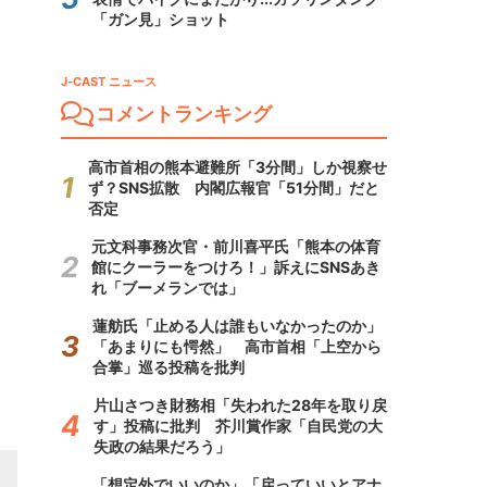
「ガン見」ショット
J-CAST ニュース
コメントランキング
高市首相の熊本避難所「3分間」しか視察せ
ず？SNS拡散 内閣広報官「51分間」だと
否定
元文科事務次官・前川喜平氏「熊本の体育
館にクーラーをつけろ！」訴えにSNSあき
れ「ブーメランでは」
蓮舫氏「止める人は誰もいなかったのか」
「あまりにも愕然」 高市首相「上空から
合掌」巡る投稿を批判
片山さつき財務相「失われた28年を取り戻
す」投稿に批判 芥川賞作家「自民党の大
失政の結果だろう」
「想定外でいいのか」「戻っていいとアナ