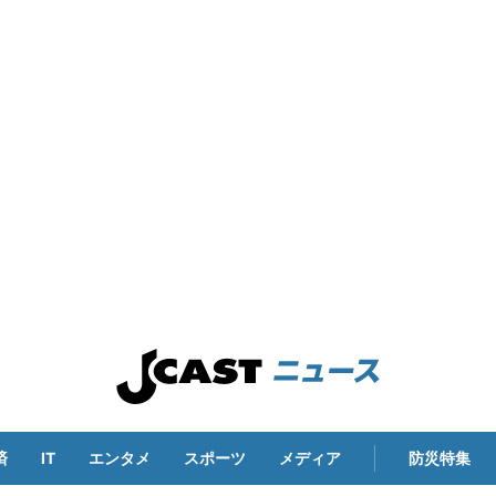
済
IT
エンタメ
スポーツ
メディア
防災特集