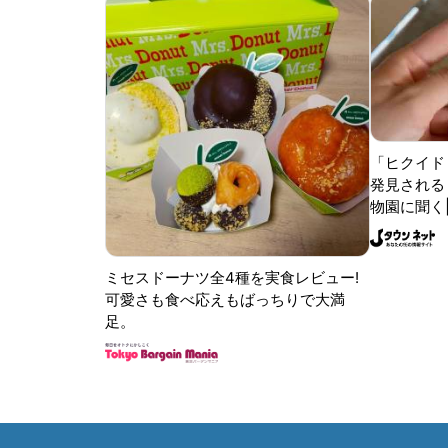
「ヒクイド
発見される 
物園に聞く
ミセスドーナツ全4種を実食レビュー!
可愛さも食べ応えもばっちりで大満
足。