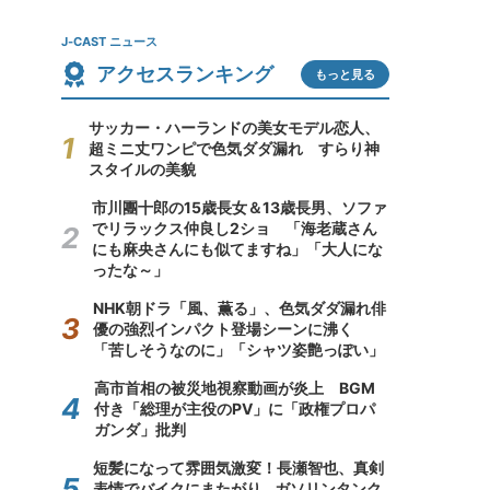
J-CAST ニュース
アクセスランキング
もっと見る
サッカー・ハーランドの美女モデル恋人、
超ミニ丈ワンピで色気ダダ漏れ すらり神
スタイルの美貌
市川團十郎の15歳長女＆13歳長男、ソファ
でリラックス仲良し2ショ 「海老蔵さん
にも麻央さんにも似てますね」「大人にな
ったな～」
NHK朝ドラ「風、薫る」、色気ダダ漏れ俳
優の強烈インパクト登場シーンに沸く
「苦しそうなのに」「シャツ姿艶っぽい」
高市首相の被災地視察動画が炎上 BGM
付き「総理が主役のPV」に「政権プロパ
ガンダ」批判
短髪になって雰囲気激変！長瀬智也、真剣
表情でバイクにまたがり...ガソリンタンク