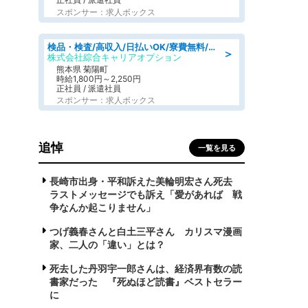
スポンサー：求人ボックス
検品・検査/高収入/日払いOK/寮費無料/日勤/20・30・40代活躍中
＞
株式会社綜合キャリアオプション
熊本県 菊陽町
時給1,800円～2,250円
正社員 / 派遣社員
スポンサー：求人ボックス
追悼
一覧を見る
長崎市出身・平和訴えた美輪明宏さん死去
ラストメッセージでも訴え「愛があれば 戦
争なんか起こりません」
つげ義春さんと白土三平さん カリスマ漫画
家、二人の「違い」とは？
死去した丹羽宇一郎さんは、経済界有数の読
書家だった 『死ぬほど読書』ベストセラー
に