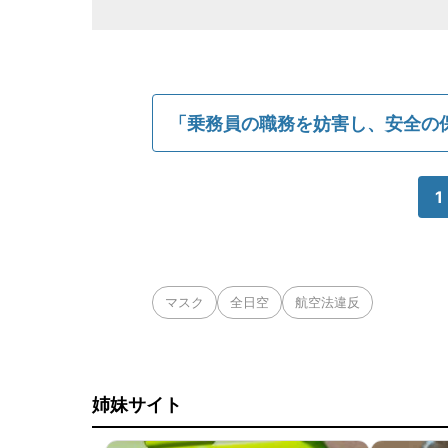
「乗務員の職務を妨害し、安全の
1
マスク
全日空
航空法違反
姉妹サイト