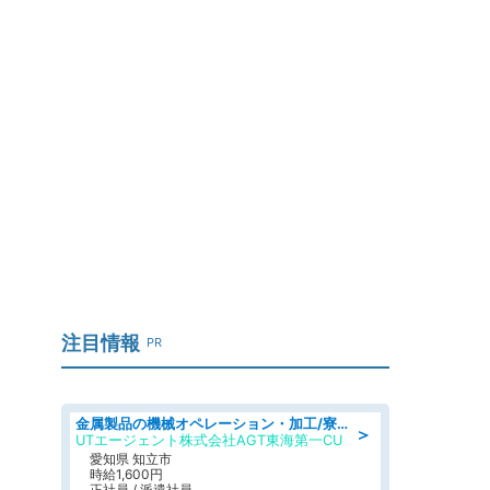
注目情報
PR
金属製品の機械オペレーション・加工/寮完備/日払い/工場・製造
＞
UTエージェント株式会社AGT東海第一CU
愛知県 知立市
時給1,600円
正社員 / 派遣社員