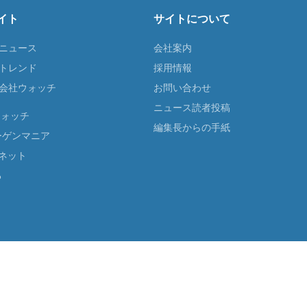
イト
サイトについて
Tニュース
会社案内
Tトレンド
採用情報
ST会社ウォッチ
お問い合わせ
ニュース読者投稿
ウォッチ
編集長からの手紙
ーゲンマニア
ネット
る