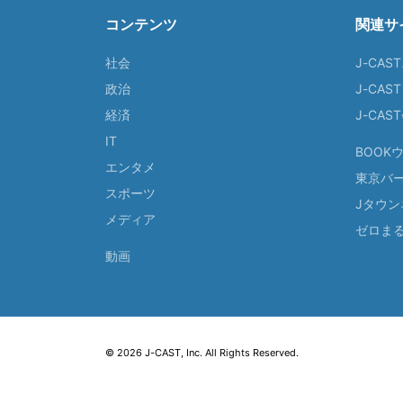
コンテンツ
関連サ
社会
J-CAS
政治
J-CAS
経済
J-CA
IT
BOOK
エンタメ
東京バ
スポーツ
Jタウン
メディア
ゼロま
動画
© 2026 J-CAST, Inc. All Rights Reserved.