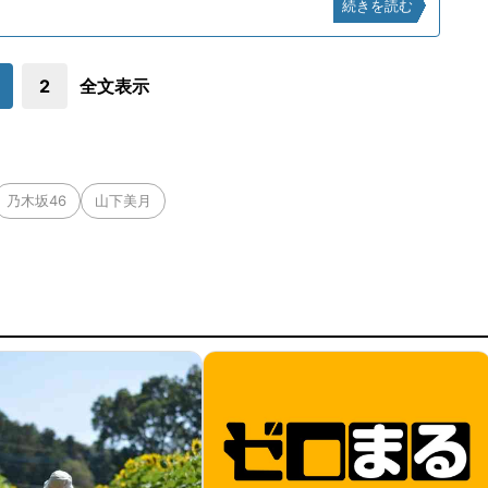
続きを読む
2
全文表示
乃木坂46
山下美月