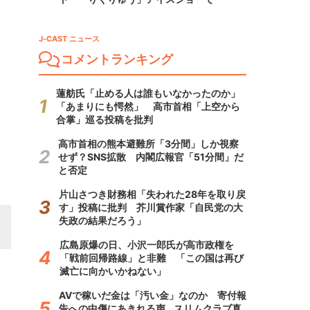
J-CAST ニュース
コメントランキング
蓮舫氏「止める人は誰もいなかったのか」
「あまりにも愕然」 高市首相「上空から
合掌」巡る投稿を批判
高市首相の熊本避難所「3分間」しか視察
せず？SNS拡散 内閣広報官「51分間」だ
と否定
片山さつき財務相「失われた28年を取り戻
す」投稿に批判 芥川賞作家「自民党の大
失政の結果だろう」
広島原爆の日、小沢一郎氏が高市政権を
「戦前回帰路線」と非難 「この国は再び
滅亡に向かいかねない」
AVで稼いだ金は「汚い金」なのか 寄付報
告への中傷にあきれる声...スリムクラブ真