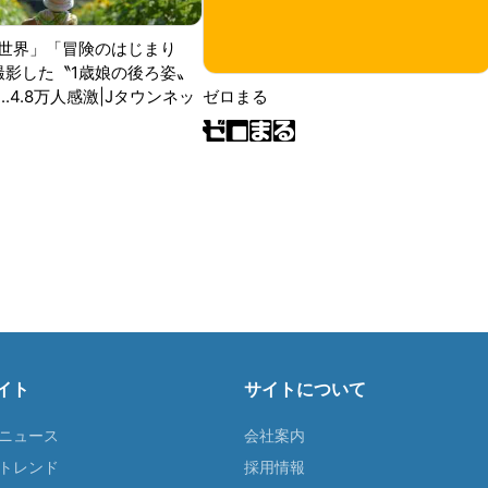
世界」「冒険のはじまり
が撮影した〝1歳娘の後ろ姿〟
ゼロまる
..4.8万人感激|Jタウンネッ
イト
サイトについて
Tニュース
会社案内
Tトレンド
採用情報