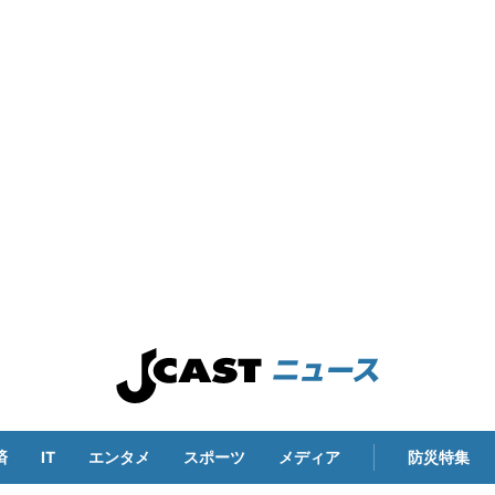
済
IT
エンタメ
スポーツ
メディア
防災特集