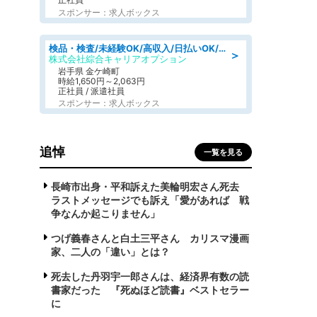
スポンサー：求人ボックス
検品・検査/未経験OK/高収入/日払いOK/交替制/20・30・40代活躍中
＞
株式会社綜合キャリアオプション
岩手県 金ケ崎町
時給1,650円～2,063円
正社員 / 派遣社員
スポンサー：求人ボックス
追悼
一覧を見る
長崎市出身・平和訴えた美輪明宏さん死去
ラストメッセージでも訴え「愛があれば 戦
争なんか起こりません」
つげ義春さんと白土三平さん カリスマ漫画
家、二人の「違い」とは？
死去した丹羽宇一郎さんは、経済界有数の読
書家だった 『死ぬほど読書』ベストセラー
に