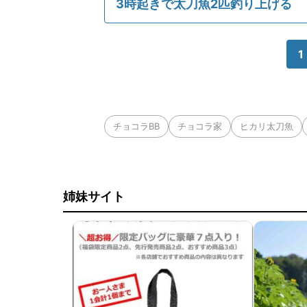
3時起きで太刀魚2匹釣り上げる
1
チョコラBB
チョコラ家
ヒカリ太刀魚
姉妹サイト