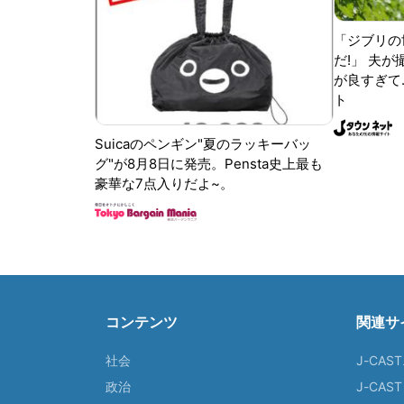
「ジブリの
だ!」 夫
が良すぎて.
ト
Suicaのペンギン"夏のラッキーバッ
グ"が8月8日に発売。Pensta史上最も
豪華な7点入りだよ~。
コンテンツ
関連サ
社会
J-CAS
政治
J-CAS