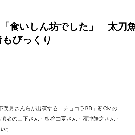
は「食いしん坊でした」 太刀
者もびっくり
下美月さんらが出演する「チョコラBB」新CMの
、出演者の山下さん・板谷由夏さん・濱津隆之さん・
れた。