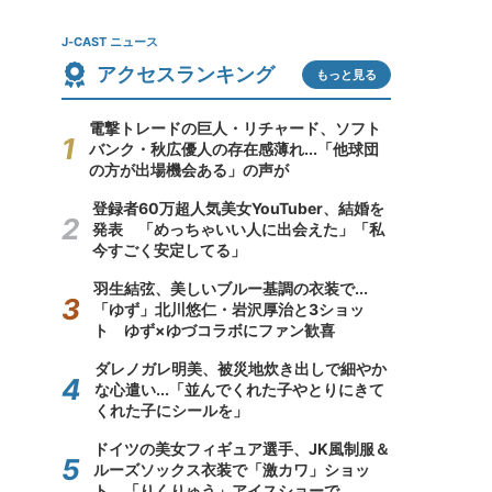
J-CAST ニュース
アクセスランキング
もっと見る
電撃トレードの巨人・リチャード、ソフト
バンク・秋広優人の存在感薄れ...「他球団
の方が出場機会ある」の声が
登録者60万超人気美女YouTuber、結婚を
発表 「めっちゃいい人に出会えた」「私
今すごく安定してる」
羽生結弦、美しいブルー基調の衣装で...
「ゆず」北川悠仁・岩沢厚治と3ショッ
ト ゆず×ゆづコラボにファン歓喜
ダレノガレ明美、被災地炊き出しで細やか
な心遣い...「並んでくれた子やとりにきて
くれた子にシールを」
ドイツの美女フィギュア選手、JK風制服＆
ルーズソックス衣装で「激カワ」ショッ
ト 「りくりゅう」アイスショーで