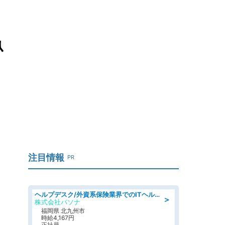
魚
注目情報
PR
ヘルプデスク/外資系保険業界でのITヘルプデスク業務/駅近/即日勤務可/ヘルプデスク
＞
株式会社パソナ
福岡県 北九州市
時給4,167円
正社員