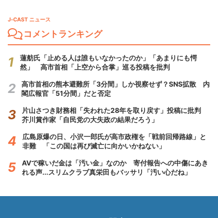
J-CAST ニュース
コメントランキング
蓮舫氏「止める人は誰もいなかったのか」「あまりにも愕
然」 高市首相「上空から合掌」巡る投稿を批判
高市首相の熊本避難所「3分間」しか視察せず？SNS拡散 内
閣広報官「51分間」だと否定
片山さつき財務相「失われた28年を取り戻す」投稿に批判
芥川賞作家「自民党の大失政の結果だろう」
広島原爆の日、小沢一郎氏が高市政権を「戦前回帰路線」と
非難 「この国は再び滅亡に向かいかねない」
AVで稼いだ金は「汚い金」なのか 寄付報告への中傷にあき
れる声...スリムクラブ真栄田もバッサリ「汚い心だね」