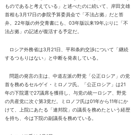
ものであると考えている」と述べたのに続いて、岸田文雄
首相も3月17日の参院予算委員会で「不法占拠」だと答
弁。22年版の外交青書にも、03年版以来19年ぶりに「不
法占拠」の記述が復活する予定だ。
ロシア外務省は3月21日、平和条約交渉について「継続
するつもりはない」と中断を発表している。
問題の発言の主は、中道左派の野党「公正ロシア」の党
首を務めるセルゲイ・ミロノフ氏。「公正ロシア」は21
年の下院選で27議席を獲得し、与党の統一ロシア、野党
の共産党に次ぐ第3党だ。ミロノフ氏は01年から11年にか
けて、上院にあたる「連邦院」の議長を務めたという経歴
を持ち、今は下院の副議長を務めている。