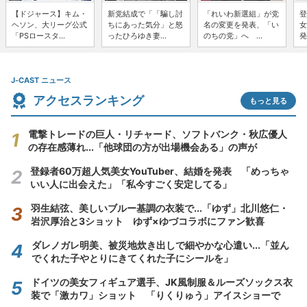
【ドジャース】キム・
新党結成で「「騙し討
「れいわ新選組」が党
登
ヘソン、大リーグ公式
ちにあった気分」と怒
名の変更を発表、「い
女
「PSロースタ...
ったひろゆき妻...
のちの党」へ ...
発
J-CAST ニュース
アクセスランキング
もっと見る
電撃トレードの巨人・リチャード、ソフトバンク・秋広優人
の存在感薄れ...「他球団の方が出場機会ある」の声が
登録者60万超人気美女YouTuber、結婚を発表 「めっちゃ
いい人に出会えた」「私今すごく安定してる」
羽生結弦、美しいブルー基調の衣装で...「ゆず」北川悠仁・
岩沢厚治と3ショット ゆず×ゆづコラボにファン歓喜
ダレノガレ明美、被災地炊き出しで細やかな心遣い...「並ん
でくれた子やとりにきてくれた子にシールを」
ドイツの美女フィギュア選手、JK風制服＆ルーズソックス衣
装で「激カワ」ショット 「りくりゅう」アイスショーで