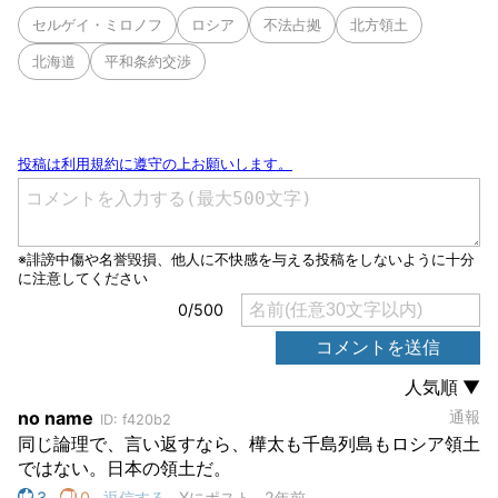
セルゲイ・ミロノフ
ロシア
不法占拠
北方領土
北海道
平和条約交渉