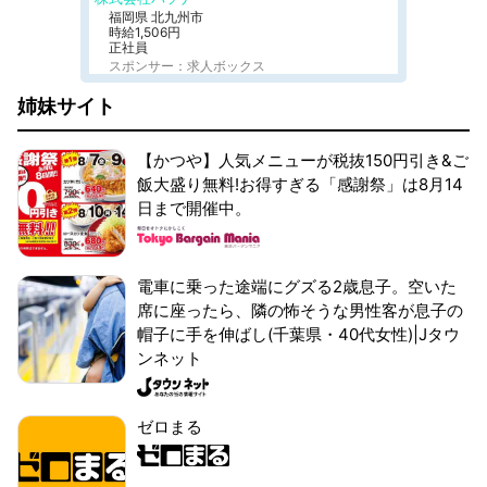
福岡県 北九州市
時給1,506円
正社員
スポンサー：求人ボックス
姉妹サイト
【かつや】人気メニューが税抜150円引き&ご
飯大盛り無料!お得すぎる「感謝祭」は8月14
日まで開催中。
電車に乗った途端にグズる2歳息子。空いた
席に座ったら、隣の怖そうな男性客が息子の
帽子に手を伸ばし(千葉県・40代女性)|Jタウ
ンネット
ゼロまる