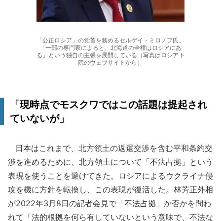
「公正ロシア」の党首を務めるセルゲイ・ミロノフ氏。
「一部の専門家によると、北海道の全権はロシアにあ
る」という独自の主張を展開している（写真はロシア下
院のウェブサイトから）
「現時点でモスクワではこの話題は提起され
ていないが」
日本はこれまで、北方領土の返還交渉を含む平和条約交
渉を進めるために、北方領土について「不法占拠」という
表現を使うことを避けてきた。ロシアによるウクライナ侵
攻を機に方針を転換し、この表現が復活した。林芳正外相
が2022年3月8日の記者会見で「不法占拠」か否かを問わ
れて「法的根拠を何ら有していないという意味で、不法な