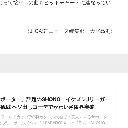
じって懐かしの曲もヒットチャートに連なってい
（J-CASTニュース編集部 大宮高史）
ポーター」話題のSHONO、イケメンJリーガー
観戦 ヘソ出しコーデでかわいさ限界突破
カーワールドカップ(W杯)カタール大会で「美人すぎるサポータ
った、ガールズバンド「PARADOXX」のドラム・SHONOさ