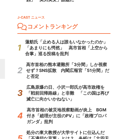
J-CAST ニュース
コメントランキング
蓮舫氏「止める人は誰もいなかったのか」
「あまりにも愕然」 高市首相「上空から
合掌」巡る投稿を批判
高市首相の熊本避難所「3分間」しか視察
せず？SNS拡散 内閣広報官「51分間」だ
と否定
広島原爆の日、小沢一郎氏が高市政権を
「戦前回帰路線」と非難 「この国は再び
滅亡に向かいかねない」
高市首相の被災地視察動画が炎上 BGM
付き「総理が主役のPV」に「政権プロパ
ガンダ」批判
処分の東大教授が大学サイトに仕込んだ
「不適切な言葉」とは？ 各紙は「六四天