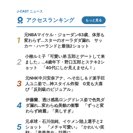
J-CAST ニュース
アクセスランキング
もっと見る
元NBAマイケル・ジョーダン63歳、体形も
変わらず...スターのオーラダダ漏れ サッ
カー・ハーランドと最強2ショット
小柳ルミ子「可愛い弟 五郎とデートして来
ました」...4歳年下・野口五郎とステキ2シ
ョット 「40代にしか見えません！」
元NHK中川安奈アナ、へそ出し＆ド派手巨
人ユニ姿で...神スタイル炸裂 G党も大喜
び「反則級のビジュアル」
伊藤蘭、透け感黒ロングドレス姿で色気ダ
ダ漏れ...変わらぬ美貌の衝撃 「ずっと変
わらず綺麗」「美しすぎ」
元卓球・石川佳純、イケメン陸上選手と2
ショット 「メチャ可愛い」「かわいい笑
顔」「美男美女」話題に