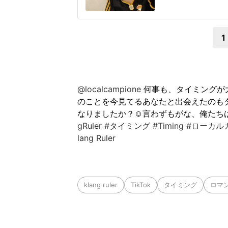
ん(31)が202
スに所属する山岸祐也
NOさんは、「フラ
1
@localcampione
何事も、タイミングが
のことを今見てるあなたと出会えたのもタ
なりましたか？☺️言わずもがな、俺たちは幸せ
gRuler
#タイミング
#Timing
#ローカル
lang Ruler
klang ruler
TikTok
タイミング
ロマ