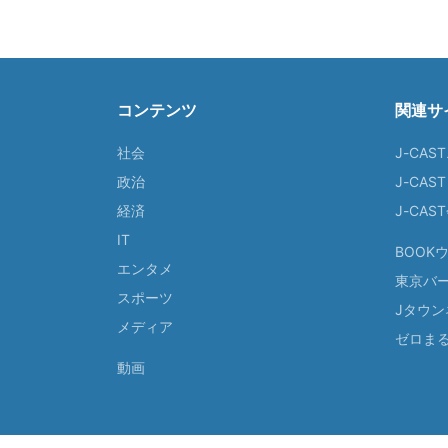
コンテンツ
関連サ
社会
J-CAS
政治
J-CAS
経済
J-CA
IT
BOOK
エンタメ
東京バ
スポーツ
Jタウン
メディア
ゼロま
動画