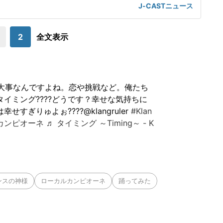
6年6月17日、自身のインスタグラムを更新。夫で、名古屋グランパ
J-CASTニュース
選手(32)との2ショットを披露した。「初夫婦観戦!!!!」SHO
ンスvsセネガル」とコメントを添えて、ドット柄トップスとデ
2
全文表示
大事なんですよね。恋や挑戦など。俺たち
イミング????どうです？幸せな気持ちに
すぎりゅよぉ????@klangruler
#Klan
カンピオーネ
♬ タイミング ～Timing～ - K
ンスの神様
ローカルカンピオーネ
踊ってみた