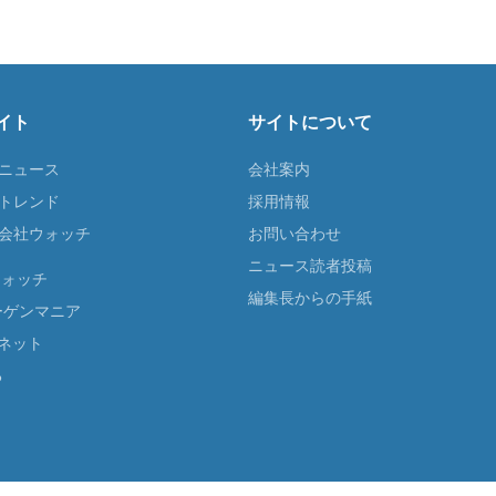
イト
サイトについて
Tニュース
会社案内
Tトレンド
採用情報
ST会社ウォッチ
お問い合わせ
ニュース読者投稿
ウォッチ
編集長からの手紙
ーゲンマニア
ネット
る