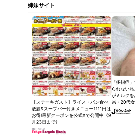
姉妹サイト
「多指症」
られない私
がミルクをあ
【ステーキガスト】ライス・パン食べ
県・20代女
放題&スープバー付きメニュー1111円は
お得!最新クーポンを公式Xで公開中《9
月23日まで》