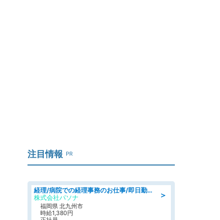
注目情報
PR
経理/病院での経理事務のお仕事/即日勤務可/車通勤可/経理/一般事務
＞
株式会社パソナ
福岡県 北九州市
時給1,380円
正社員