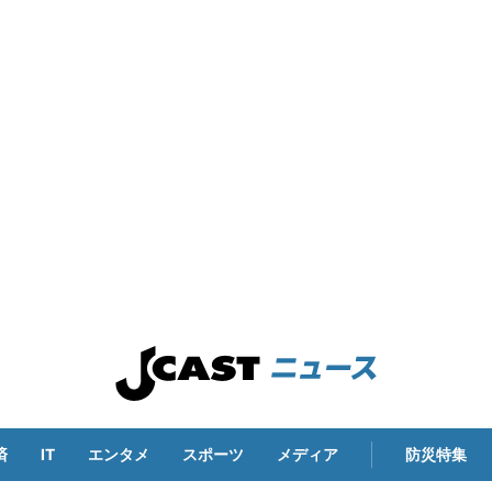
済
IT
エンタメ
スポーツ
メディア
防災特集