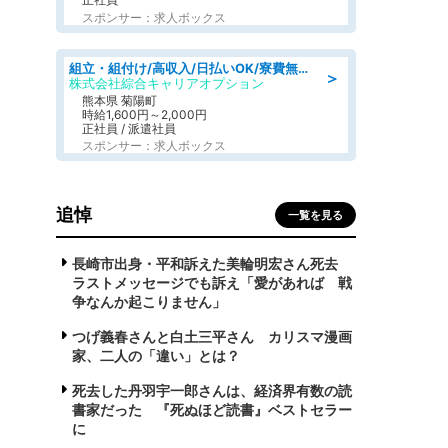
スポンサー：求人ボックス
組立・組付け/高収入/日払いOK/寮費無料/交替制/20・30・40代活躍中
＞
株式会社綜合キャリアオプション
熊本県 菊陽町
時給1,600円～2,000円
正社員 / 派遣社員
スポンサー：求人ボックス
追悼
一覧を見る
長崎市出身・平和訴えた美輪明宏さん死去
ラストメッセージでも訴え「愛があれば 戦
争なんか起こりません」
つげ義春さんと白土三平さん カリスマ漫画
家、二人の「違い」とは？
死去した丹羽宇一郎さんは、経済界有数の読
書家だった 『死ぬほど読書』ベストセラー
に