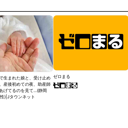
ゼロまる
で生まれた娘と、受け止め
。産後初めての夜、助産師
げてるのを見て...(静岡
性)|Jタウンネット