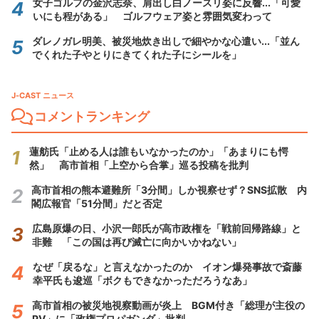
女子ゴルフの金沢志奈、肩出し白ノースリ姿に反響...「可愛
いにも程がある」 ゴルフウェア姿と雰囲気変わって
ダレノガレ明美、被災地炊き出しで細やかな心遣い...「並ん
でくれた子やとりにきてくれた子にシールを」
J-CAST ニュース
コメントランキング
蓮舫氏「止める人は誰もいなかったのか」「あまりにも愕
然」 高市首相「上空から合掌」巡る投稿を批判
高市首相の熊本避難所「3分間」しか視察せず？SNS拡散 内
閣広報官「51分間」だと否定
広島原爆の日、小沢一郎氏が高市政権を「戦前回帰路線」と
非難 「この国は再び滅亡に向かいかねない」
なぜ「戻るな」と言えなかったのか イオン爆発事故で斎藤
幸平氏も逡巡「ボクもできなかっただろうなあ」
高市首相の被災地視察動画が炎上 BGM付き「総理が主役の
PV」に「政権プロパガンダ」批判