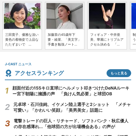
三田寛子、優雅な淡い
加藤茶の45歳年下
フィギュア・中井亜
制
黄色の着物姿で上品な
妻・綾菜、「美文字」
美、華麗にトリプルア
う
たたずまいで ...
手書き勉強ノート...
クセル決める 「...
一
J-CAST ニュース
アクセスランキング
もっと見る
顔面付近の155キロ直球にヘルメット叩きつけたDeNAルーキ
ー宮下朝陽に擁護の声 「負けん気必要」と球団OB
元卓球・石川佳純、イケメン陸上選手と2ショット 「メチャ
可愛い」「かわいい笑顔」「美男美女」話題に
電撃トレードの巨人・リチャード、ソフトバンク・秋広優人
の存在感薄れ...「他球団の方が出場機会ある」の声が