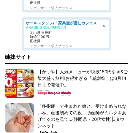
正社員
スポンサー：求人ボックス
ホールスタッフ/「家具屋が営むカフェスタッフ!」週2日～OK!嬉しいまかない付き/岡山県/浅口郡里庄町
＞
AKASE GROUP株式会社
岡山県 里庄町
時給1,100円～
正社員
スポンサー：求人ボックス
姉妹サイト
【かつや】人気メニューが税抜150円引き&ご
飯大盛り無料!お得すぎる「感謝祭」は8月14
日まで開催中。
「多指症」で生まれた娘と、受け止められな
い私。産後初めての夜、助産師がミルクをあ
げてるのを見て...(静岡県・20代女性)|Jタウ
ンネット